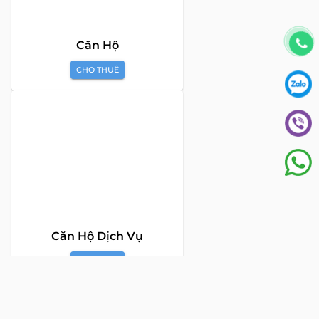
ngũ chuyên gia giàu kinh nghiệm và phong cách làm việc
chuyên nghiệp, cùng hệ thống sản phẩm đa dạng, chúng tôi
cam kết mang đến cho Quý khách hàng những giải pháp tối
ưu và hiệu quả nhất, đáp ứng mọi nhu cầu và mong muốn
trong lĩnh vực bất động sản.
Toà nhà The Address - 60 Nguyễn Đình Chiểu,
Phường Tân Định, Thành phố Hồ Chí Minh
HOTLINE TƯ VẤN KHÁCH HÀNG :
0922 86 87 88
contact@globalland.vn
Mon - Sun / 9:00AM - 8:00PM
Copyright © 2020 All Rights Reserved
NTCSolution
Designed & Developed by