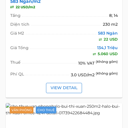
583 Ngàn/m2
22 USD/m2
Tầng
8; 14
Diện tích
230 m2
Giá M2
583 Ngàn
22 USD
Giá Tổng
134,1 Triệu
5.060 USD
Thuế
(Không gồm)
10% VAT
Phí QL
(Không gồm)
3.0 USD/m2
VIEW DETAIL
VĂN PHÒNG
CHO THUÊ