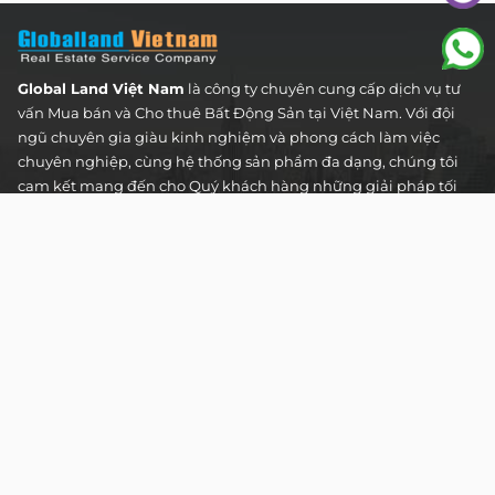
Global Land Việt Nam
là công ty chuyên cung cấp dịch vụ tư
vấn Mua bán và Cho thuê Bất Động Sản tại Việt Nam. Với đội
ngũ chuyên gia giàu kinh nghiệm và phong cách làm việc
chuyên nghiệp, cùng hệ thống sản phẩm đa dạng, chúng tôi
cam kết mang đến cho Quý khách hàng những giải pháp tối
ưu và hiệu quả nhất, đáp ứng mọi nhu cầu và mong muốn
trong lĩnh vực bất động sản.
Toà nhà The Address - 60 Nguyễn Đình Chiểu,
Phường Tân Định, Thành phố Hồ Chí Minh
HOTLINE TƯ VẤN KHÁCH HÀNG :
0922 86 87 88
contact@globalland.vn
Mon - Sun / 9:00AM - 8:00PM