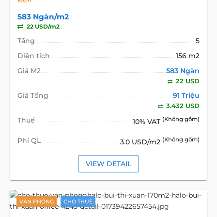
Minh
583 Ngàn/m2
22 USD/m2
Tầng
5
Diện tích
156 m2
Giá M2
583 Ngàn
22 USD
Giá Tổng
91 Triệu
3.432 USD
Thuế
(Không gồm)
10% VAT
Phí QL
(Không gồm)
3.0 USD/m2
VIEW DETAIL
VĂN PHÒNG
CHO THUÊ