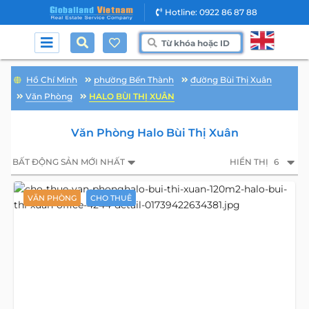
Hotline: 0922 86 87 88
Hồ Chí Minh
phường Bến Thành
đường Bùi Thị Xuân
Văn Phòng
HALO BÙI THỊ XUÂN
Văn Phòng Halo Bùi Thị Xuân
BẤT ĐỘNG SẢN MỚI NHẤT
HIỂN THỊ
6
VĂN PHÒNG
CHO THUÊ