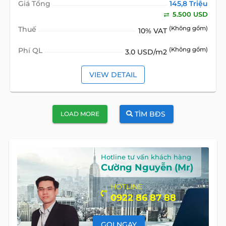
Giá Tổng
145,8 Triệu
5.500 USD
Thuế
(Không gồm)
10% VAT
Phí QL
(Không gồm)
3.0 USD/m2
VIEW DETAIL
TÌM BĐS
LOAD MORE
Hotline tư vấn khách hàng
Cường Nguyễn (Mr)
HOTLINE
0922 86 87 88
GỌI NGAY