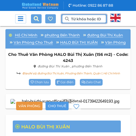
Hotline: 0922 86 87 88
Hồ Chí Minh
phường Bến Thành
đường Bùi Thị Xuân
Văn Phòng Cho Thuê
HALO BÙI THỊ XUÂN
Văn Phòng
Cho Thuê Văn Phòng HALO Bùi Thị Xuân (156 m2) - Code:
4243
đường Bùi Thị Xuân
, phường Bến Thành
Địa chỉ cũ:
đường Bùi Thị Xuân, Phường Bến Thành, Quận 1, Hồ Chí Minh
Chọn lưu
Gọi điện
Zalo Chat
7
VĂN PHÒNG
CHO THUÊ
HALO BÙI THỊ XUÂN