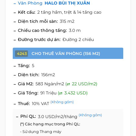
Văn Phòng
HALO BÙI THỊ XUÂN
Kết cấu:
2 tầng hầm, trệt & 14 tầng cao
Diện tích mỗi sàn:
315 m2
Chiều cao thông tầng:
3.0 m
Đường trước dự án:
Đường 2 chiều
CHO THUÊ VĂN PHÒNG (156 M2)
4243
Tầng:
5
Diện tích:
156m2
Giá M2:
583 Ngàn/m2
(
22 USD/m2)
Giá Tổng:
91 Triệu
(
3.432 USD)
(Không gồm)
Thuế:
10% VAT
(Không gồm)
Phí QL:
3.0 USD/m2/tháng
(*) Các hạng mục trong Phí QL:
- Sử dụng Thang máy