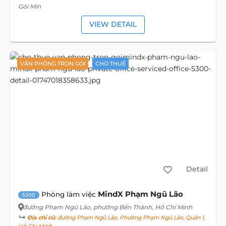
Gói Min
VIEW DETAIL
VĂN PHÒNG TRỌN GÓI
CHO THUÊ
Detail
MindX Phạm Ngũ Lão
Phòng làm việc
5300
đường Phạm Ngũ Lão
, phường Bến Thành, Hồ Chí Minh
Địa chỉ cũ:
đường Phạm Ngũ Lão, Phường Phạm Ngũ Lão, Quận 1,