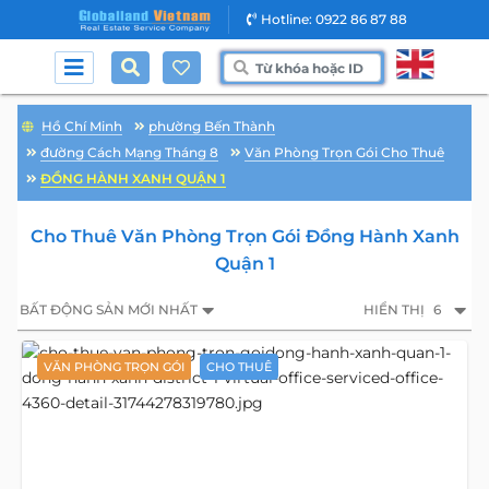
Hotline: 0922 86 87 88
Hồ Chí Minh
phường Bến Thành
đường Cách Mạng Tháng 8
Văn Phòng Trọn Gói Cho Thuê
ĐỒNG HÀNH XANH QUẬN 1
Cho Thuê Văn Phòng Trọn Gói Đồng Hành Xanh
Quận 1
BẤT ĐỘNG SẢN MỚI NHẤT
HIỂN THỊ
6
VĂN PHÒNG TRỌN GÓI
CHO THUÊ