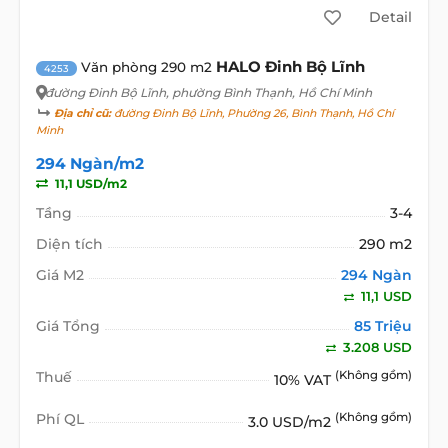
Detail
HALO Đinh Bộ Lĩnh
Văn phòng 290 m2
4253
đường Đinh Bộ Lĩnh
, phường Bình Thạnh, Hồ Chí Minh
Địa chỉ cũ:
đường Đinh Bộ Lĩnh, Phường 26, Bình Thạnh, Hồ Chí
Minh
294 Ngàn/m2
11,1 USD/m2
Tầng
3-4
Diện tích
290 m2
Giá M2
294 Ngàn
11,1 USD
Giá Tổng
85 Triệu
3.208 USD
Thuế
(Không gồm)
10% VAT
Phí QL
(Không gồm)
3.0 USD/m2