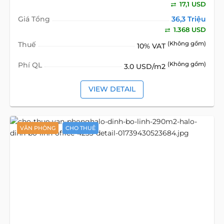
17,1 USD
Giá Tổng
36,3 Triệu
1.368 USD
Thuế
(Không gồm)
10% VAT
Phí QL
(Không gồm)
3.0 USD/m2
VIEW DETAIL
VĂN PHÒNG
CHO THUÊ