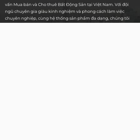
vấn Mua bán và Cho thuê Bất Động Sản tại Việt Nam. Với đội
ngũ chuyên gia giàu kinh nghiệm và phong cách làm việc
chuyên nghiệp, cùng hệ thống sản phẩm đa dạng, chúng tôi
cam kết mang đến cho Quý khách hàng những giải pháp tối
ưu và hiệu quả nhất, đáp ứng mọi nhu cầu và mong muốn
trong lĩnh vực bất động sản.
Toà nhà The Address - 60 Nguyễn Đình Chiểu,
Phường Tân Định, Thành phố Hồ Chí Minh
HOTLINE TƯ VẤN KHÁCH HÀNG :
0922 86 87 88
contact@globalland.vn
Mon - Sun / 9:00AM - 8:00PM
Copyright © 2020 All Rights Reserved
NTCSolution
Designed & Developed by