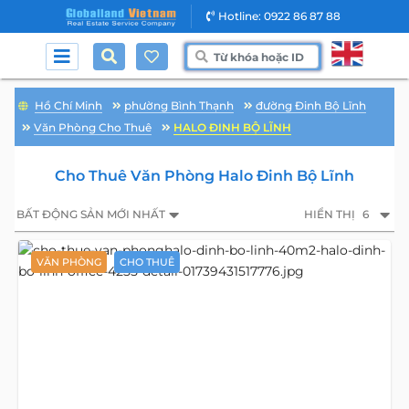
Hotline: 0922 86 87 88
Hồ Chí Minh
phường Bình Thạnh
đường Đinh Bộ Lĩnh
Văn Phòng Cho Thuê
HALO ĐINH BỘ LĨNH
Cho Thuê Văn Phòng Halo Đinh Bộ Lĩnh
BẤT ĐỘNG SẢN MỚI NHẤT
HIỂN THỊ
6
VĂN PHÒNG
CHO THUÊ