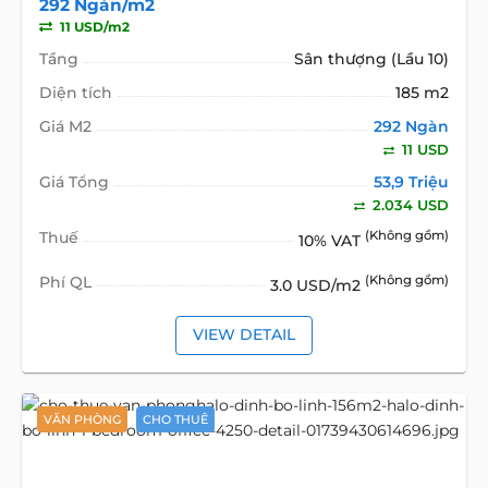
292 Ngàn/m2
11 USD/m2
Tầng
Sân thượng (Lầu 10)
Diện tích
185 m2
Giá M2
292 Ngàn
11 USD
Giá Tổng
53,9 Triệu
2.034 USD
Thuế
(Không gồm)
10% VAT
Phí QL
(Không gồm)
3.0 USD/m2
VIEW DETAIL
VĂN PHÒNG
CHO THUÊ