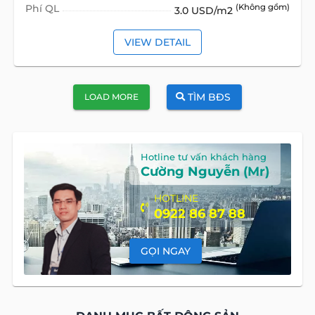
Phí QL
(Không gồm)
3.0 USD/m2
VIEW DETAIL
TÌM BĐS
LOAD MORE
Hotline tư vấn khách hàng
Cường Nguyễn (Mr)
HOTLINE
0922 86 87 88
GỌI NGAY