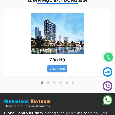
DANH MỤC BẤT ĐỘNG SẢN
Căn Hộ
CHO THUÊ
Global Land Việt Nam
là công ty chuyên cung cấp dịch vụ tư