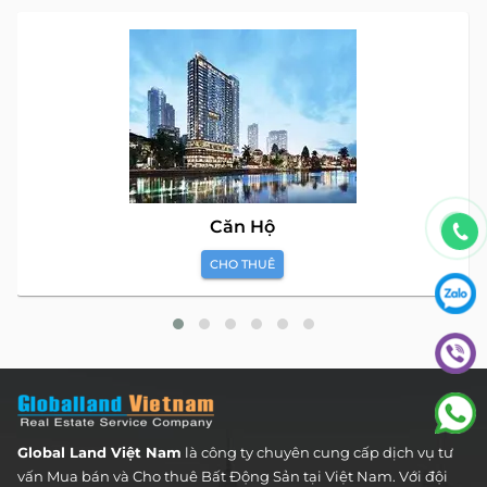
Căn Hộ
CHO THUÊ
Global Land Việt Nam
là công ty chuyên cung cấp dịch vụ tư
vấn Mua bán và Cho thuê Bất Động Sản tại Việt Nam. Với đội