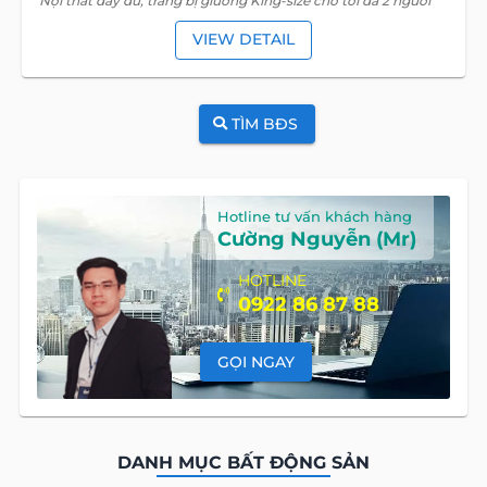
Nội thất đầy đủ, trang bị giường King-size cho tối đa 2 người
VIEW DETAIL
TÌM BĐS
Hotline tư vấn khách hàng
Cường Nguyễn (Mr)
HOTLINE
0922 86 87 88
GỌI NGAY
DANH MỤC BẤT ĐỘNG SẢN