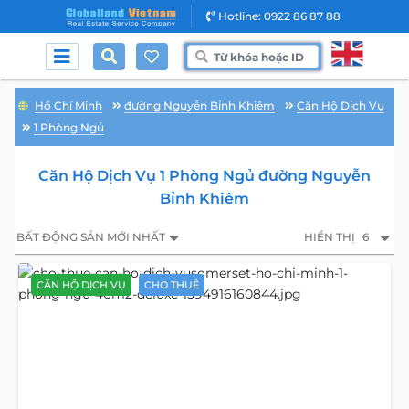
Hotline: 0922 86 87 88
Hồ Chí Minh
đường Nguyễn Bỉnh Khiêm
Căn Hộ Dịch Vụ
1 Phòng Ngủ
Căn Hộ Dịch Vụ 1 Phòng Ngủ đường Nguyễn
Bỉnh Khiêm
BẤT ĐỘNG SẢN MỚI NHẤT
HIỂN THỊ
6
CĂN HỘ DỊCH VỤ
CHO THUÊ