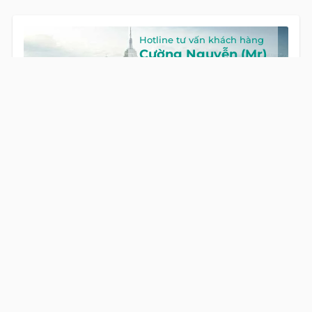
Hotline tư vấn khách hàng
Cường Nguyễn (Mr)
HOTLINE
0922 86 87 88
GỌI NGAY
Global Land Việt Nam
là công ty chuyên cung cấp dịch vụ tư
vấn Mua bán và Cho thuê Bất Động Sản tại Việt Nam. Với đội
ngũ chuyên gia giàu kinh nghiệm và phong cách làm việc
chuyên nghiệp, cùng hệ thống sản phẩm đa dạng, chúng tôi
cam kết mang đến cho Quý khách hàng những giải pháp tối