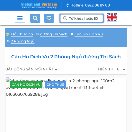
Hotline: 0922 86 87 88
Hồ Chí Minh
đường Thi Sách
Căn Hộ Dịch Vụ
2 Phòng Ngủ
Căn Hộ Dịch Vụ 2 Phòng Ngủ đường Thi Sách
BẤT ĐỘNG SẢN MỚI NHẤT
HIỂN THỊ
6
CĂN HỘ DỊCH VỤ
CHO THUÊ