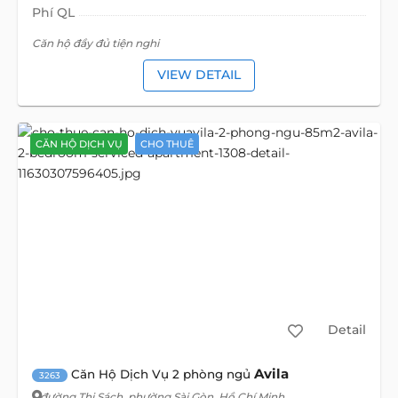
Phí QL
Căn hộ đầy đủ tiện nghi
VIEW DETAIL
CĂN HỘ DỊCH VỤ
CHO THUÊ
Detail
Avila
Căn Hộ Dịch Vụ 2 phòng ngủ
3263
đường Thi Sách
, phường Sài Gòn, Hồ Chí Minh