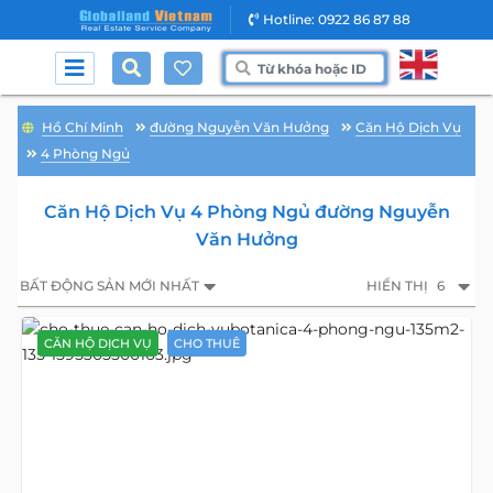
Hotline: 0922 86 87 88
Hồ Chí Minh
đường Nguyễn Văn Hưởng
Căn Hộ Dịch Vụ
4 Phòng Ngủ
Căn Hộ Dịch Vụ 4 Phòng Ngủ đường Nguyễn
Văn Hưởng
BẤT ĐỘNG SẢN MỚI NHẤT
HIỂN THỊ
6
CĂN HỘ DỊCH VỤ
CHO THUÊ