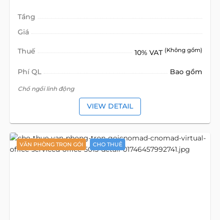
Tầng
Giá
Thuế
(Không gồm)
10% VAT
Phí QL
Bao gồm
Chổ ngồi linh động
VIEW DETAIL
VĂN PHÒNG TRỌN GÓI
CHO THUÊ