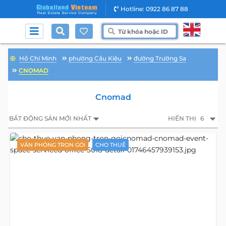
Hotline: 0922 86 87 88
Hồ Chí Minh
phường Cầu Kiệu
đường Trường Sa
CNOMAD
Cnomad
BẤT ĐỘNG SẢN MỚI NHẤT
HIỂN THỊ
6
VĂN PHÒNG TRỌN GÓI
CHO THUÊ