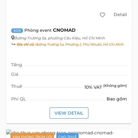
Detail
CNOMAD
Phòng event
5018
đường Trường Sa
, phường Cầu Kiệu, Hồ Chí Minh
Địa chỉ cũ:
đường Trường Sa, Phường 2, Phú Nhuận, Hồ Chí Minh
Tầng
Giá
Thuế
(Không gồm)
10% VAT
Phí QL
Bao gồm
VIEW DETAIL
VĂN PHÒNG TRỌN GÓI
CHO THUÊ