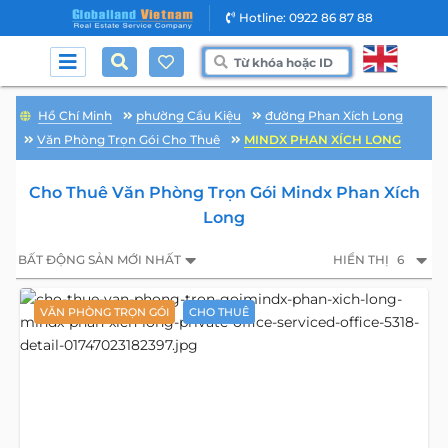
Hotline: 0922 86 87 88
Hồ Chí Minh
phường Cầu Kiệu
đường Phan Xích Long
Văn Phòng Trọn Gói Cho Thuê
MINDX PHAN XÍCH LONG
Cho Thuê Văn Phòng Trọn Gói Mindx Phan Xích
Long
BẤT ĐỘNG SẢN MỚI NHẤT
HIỂN THỊ
6
VĂN PHÒNG TRỌN GÓI
CHO THUÊ