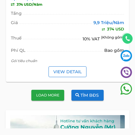
374 USD/Năm
Tầng
Giá
9,9 Triệu/Năm
374 USD
Thuế
(Không gồm)
10% VAT
Phí QL
Bao gồm
Gói tiêu chuẩn
VIEW DETAIL
TÌM BĐS
LOAD MORE
Hotline tư vấn khách hàng
Cường Nguyễn (Mr)