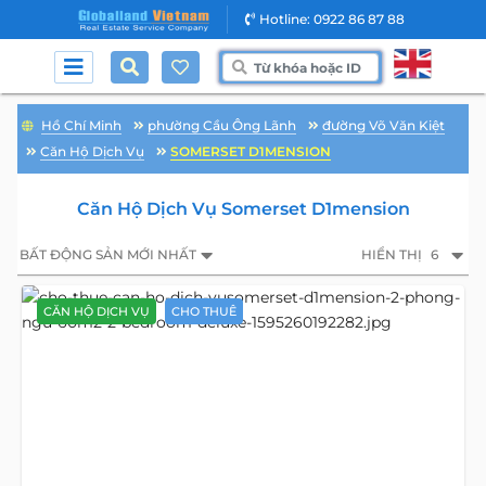
Hotline: 0922 86 87 88
Hồ Chí Minh
phường Cầu Ông Lãnh
đường Võ Văn Kiệt
Căn Hộ Dịch Vụ
SOMERSET D1MENSION
Căn Hộ Dịch Vụ Somerset D1mension
BẤT ĐỘNG SẢN MỚI NHẤT
HIỂN THỊ
6
CĂN HỘ DỊCH VỤ
CHO THUÊ