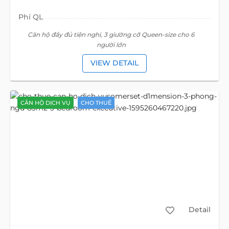
Phí QL
Căn hộ đầy đủ tiện nghi, 3 giường cỡ Queen-size cho 6
người lớn
VIEW DETAIL
CĂN HỘ DỊCH VỤ
CHO THUÊ
Detail