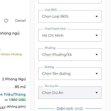
Loại BĐS
Chọn Loại BĐS
Detail
Tỉnh/Thành Phố
 phòng ngủ
Hồ Chí Minh
Phường
h
Chọn Phường/Xã
 Khoan, Phường
Đường
Chọn Tên đường
2 Phòng Ngủ
Tên Dự Án
85 m2
Chọn Dự Án
,4 Triệu/Tháng
1.900 USD
(Không gồm)
 VAT
Diện tích
(m2)