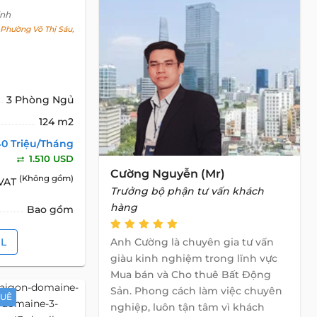
inh
Phường Võ Thị Sáu,
3 Phòng Ngủ
124 m2
40 Triệu/Tháng
1.510 USD
Cường Nguyễn (Mr)
(Không gồm)
 VAT
Trưởng bộ phận tư vấn khách
hàng
Bao gồm
IL
Anh Cường là chuyên gia tư vấn
giàu kinh nghiệm trong lĩnh vực
Mua bán và Cho thuê Bất Động
Sản. Phong cách làm việc chuyên
HUÊ
nghiệp, luôn tận tâm vì khách