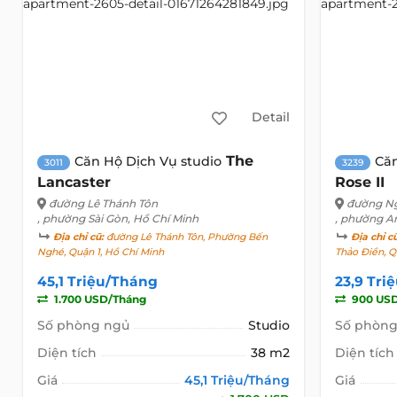
Detail
The
Căn Hộ Dịch Vụ studio
Că
3011
3239
Lancaster
Rose II
đường Lê Thánh Tôn
đường N
, phường Sài Gòn, Hồ Chí Minh
, phường A
Địa chỉ cũ:
đường Lê Thánh Tôn, Phường Bến
Địa chỉ c
Nghé, Quận 1, Hồ Chí Minh
Thảo Điền, Q
45,1 Triệu/Tháng
23,9 Tri
1.700 USD/Tháng
900 US
Số phòng ngủ
Studio
Số phòng
Diện tích
38 m2
Diện tích
Giá
45,1 Triệu/Tháng
Giá