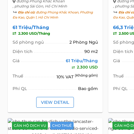
đường Phùng Khắc Khoan
đường P
, phường Sài Gòn, Hồ Chí Minh
, phường Sà
Địa chỉ cũ:
đường Phùng Khắc Khoan, Phường
Địa chỉ c
Đa Kao, Quận 1, Hồ Chí Minh
Đa Kao, Quận
61 Triệu/Tháng
66,3 Tri
2.300 USD/Tháng
2.500 U
Số phòng ngủ
2 Phòng Ngủ
Số phòng
Diện tích
90 m2
Diện tích
Giá
61 Triệu/Tháng
Giá
2.300 USD
Thuế
(Không gồm)
Thuế
10% VAT
Phí QL
Bao gồm
Phí QL
VIEW DETAIL
CĂN HỘ DỊCH VỤ
CHO THUÊ
CĂN HỘ D