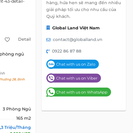
hàng, hứa hẹn sẽ mang đến nhiều
giải pháp tối ưu cho nhu cầu của
Quý khách.
Global Land Việt Nam
Detail
contact@globalland.vn
0922 86 87 88
 phòng ngủ
Chat with us on Zalo
inh
Chat with us on Viber
Phường 28, Bình
Chat with us on WhatsApp
3 Phòng Ngủ
165 m2
,3 Triệu/Tháng