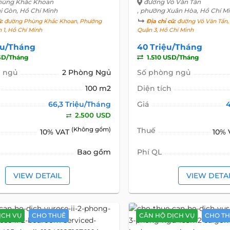
hùng Khắc Khoan
đường Võ Văn Tần
i Gòn, Hồ Chí Minh
, phường Xuân Hòa, Hồ Chí M
ũ:
đường Phùng Khắc Khoan, Phường
Địa chỉ cũ:
đường Võ Văn Tần, 
 1, Hồ Chí Minh
Quận 3, Hồ Chí Minh
ệu/Tháng
40 Triệu/Tháng
SD/Tháng
1.510 USD/Tháng
 ngủ
2 Phòng Ngủ
Số phòng ngủ
100 m2
Diện tích
66,3 Triệu/Tháng
Giá
2.500 USD
(Không gồm)
Thuế
10% VAT
10%
Bao gồm
Phí QL
VIEW DETAIL
VIEW DETA
ỊCH VỤ
CHO THUÊ
CĂN HỘ DỊCH VỤ
CHO T