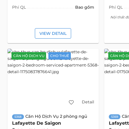
Phí QL
Bao gồm
Phí QL
Nội thất đ
VIEW DETAIL
CĂN HỘ DỊCH VỤ
CHO THUÊ
CĂN HỘ D
Detail
Căn Hộ Dịch Vụ 2 phòng ngủ
Că
5368
5369
Lafayette De Saigon
Lafayet