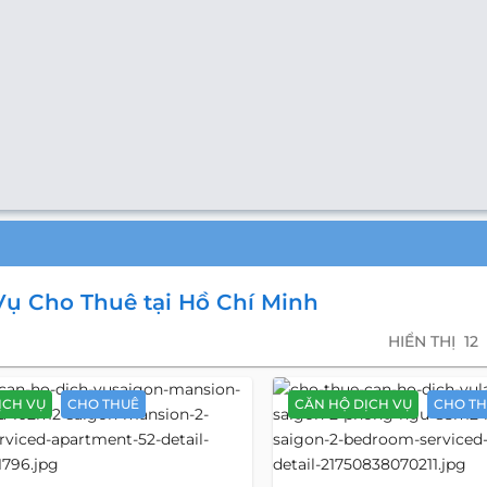
ụ Cho Thuê tại Hồ Chí Minh
HIỂN THỊ
12
ỊCH VỤ
CHO THUÊ
CĂN HỘ DỊCH VỤ
CHO T