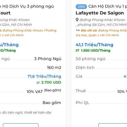
n Hộ Dịch Vụ 3 phòng ngủ
Căn Hộ Dịch Vụ 1
5366
Court
Lafayette De Saigon
hùng Khắc Khoan
đường Phùng Khắc Khoan
i Gòn, Hồ Chí Minh
, phường Sài Gòn, Hồ Chí Min
ũ:
đường Phùng Khắc Khoan, Phường
Địa chỉ cũ:
đường Phùng Khắc
 1, Hồ Chí Minh
Đa Kao, Quận 1, Hồ Chí Minh
ệu/Tháng
41,1 Triệu/Tháng
SD/Tháng
1.550 USD/Tháng
 ngủ
3 Phòng Ngủ
Số phòng ngủ
160 m2
Diện tích
71,6 Triệu/Tháng
Giá
4
2.700 USD
(Bao gồm)
Thuế
10% VAT
10%
Bao gồm
Phí QL
 đủ tiện nghi, thiết kế hiện đại