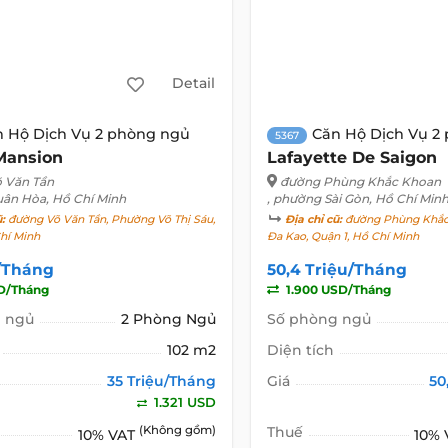
Detail
n Hộ Dịch Vụ 2 phòng ngủ
Căn Hộ Dịch Vụ 2
5367
Mansion
Lafayette De Saigon
 Văn Tần
đường Phùng Khắc Khoan
uân Hòa, Hồ Chí Minh
, phường Sài Gòn, Hồ Chí Min
ũ:
đường Võ Văn Tần, Phường Võ Thị Sáu,
Địa chỉ cũ:
đường Phùng Khắc
hí Minh
Đa Kao, Quận 1, Hồ Chí Minh
u/Tháng
50,4 Triệu/Tháng
SD/Tháng
1.900 USD/Tháng
 ngủ
2 Phòng Ngủ
Số phòng ngủ
102 m2
Diện tích
35 Triệu/Tháng
Giá
50
1.321 USD
(Không gồm)
Thuế
10% VAT
10%