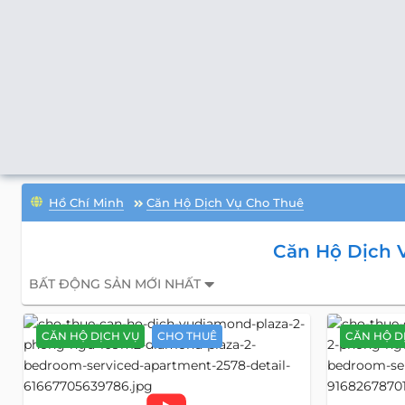
Hồ Chí Minh
Căn Hộ Dịch Vụ Cho Thuê
Căn Hộ Dịch V
BẤT ĐỘNG SẢN MỚI NHẤT
CĂN HỘ DỊCH VỤ
CHO THUÊ
CĂN HỘ D