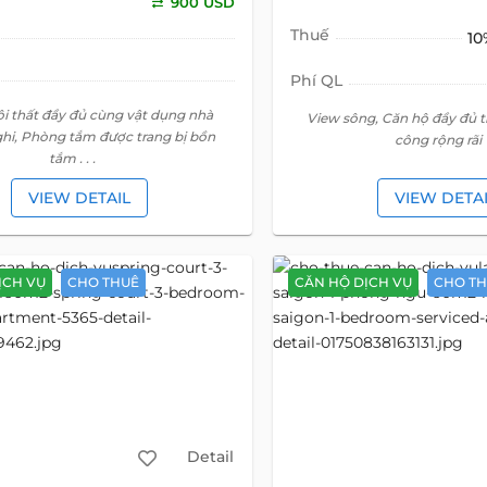
900 USD
Thuế
10
Phí QL
ội thất đầy đủ cùng vật dụng nhà
View sông, Căn hộ đầy đủ t
ghi, Phòng tắm được trang bị bồn
công rộng rãi
tắm . . .
VIEW DETAIL
VIEW DETA
ỊCH VỤ
CHO THUÊ
CĂN HỘ DỊCH VỤ
CHO T
Detail