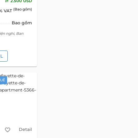
2.500 USD
(Bao gồm)
% VAT
Bao gồm
iện nghi, Ban
IL
HUÊ
Detail