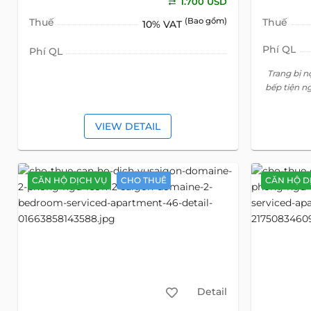
1.700 USD
Thuế
(Bao gồm)
Thuế
10% VAT
Phí QL
Phí QL
Trang bị n
bếp tiện n
VIEW DETAIL
CĂN HỘ DỊCH VỤ
CHO THUÊ
CĂN HỘ D
Detail