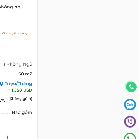
 phòng ngủ
h
 Khoan, Phường
1 Phòng Ngủ
60 m2
1,1 Triệu/Tháng
1.550 USD
(Không gồm)
 VAT
Bao gồm