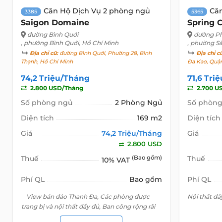
Căn Hộ Dịch Vụ 2 phòng ngủ
Că
3385
5365
Saigon Domaine
Spring 
đường Bình Quới
đường P
, phường Bình Quới, Hồ Chí Minh
, phường Sà
Địa chỉ cũ:
đường Bình Quới, Phường 28, Bình
Địa chỉ c
Thạnh, Hồ Chí Minh
Đa Kao, Quận
74,2 Triệu/Tháng
71,6 Tri
2.800 USD/Tháng
2.700 U
Số phòng ngủ
2 Phòng Ngủ
Số phòng
Diện tích
169 m2
Diện tích
Giá
74,2 Triệu/Tháng
Giá
2.800 USD
Thuế
(Bao gồm)
Thuế
10% VAT
Phí QL
Bao gồm
Phí QL
View bán đảo Thanh Đa, Các phòng được
Nội thất đầy
trang bị và nội thất đầy đủ, Ban công rộng rãi