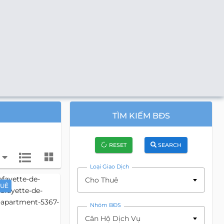
TÌM KIẾM BĐS
RESET
SEARCH
Loại Giao Dịch
Cho Thuê
HUÊ
Nhóm BĐS
Căn Hộ Dịch Vụ