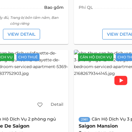
Bao gồm
Phí QL
ầy đủ, Trang bị bồn tắm nằm, Ban
công riêng
VIEW DETAIL
VIEW DETA
ỊCH VỤ
CHO THUÊ
CĂN HỘ DỊCH VỤ
CHO T
Detail
n Hộ Dịch Vụ 2 phòng ngủ
Căn Hộ Dịch Vụ 3
2981
te De Saigon
Saigon Mansion