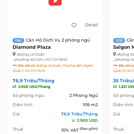
Detail
Căn Hộ Dịch Vụ 2 phòng ngủ
Că
3981
3339
Diamond Plaza
Saigon 
đường Lê Duẩn
đường Võ
, phường Sài Gòn, Hồ Chí Minh
, phường X
Địa chỉ cũ:
đường Lê Duẩn, Phường Bến Nghé,
Địa chỉ c
Quận 1, Hồ Chí Minh
Quận 3, Hồ C
76,9 Triệu/Tháng
35 Triệ
2.900 USD/Tháng
1.321 U
Số phòng ngủ
2 Phòng Ngủ
Số phòng
Diện tích
109 m2
Diện tích
Giá
76,9 Triệu/Tháng
Giá
2.900 USD
Thuế
(Bao gồm)
Thuế
10% VAT