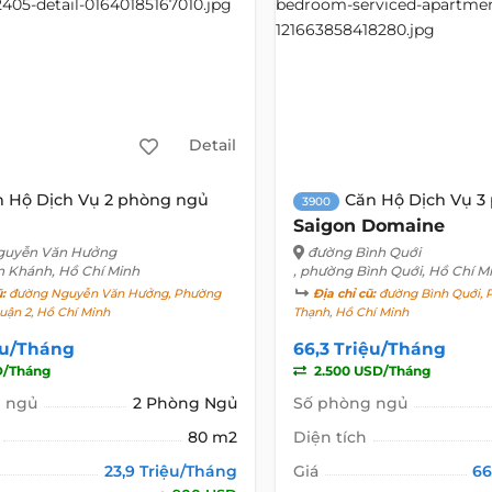
Detail
n Hộ Dịch Vụ 2 phòng ngủ
Căn Hộ Dịch Vụ 3
3900
Saigon Domaine
guyễn Văn Hưởng
đường Bình Quới
n Khánh, Hồ Chí Minh
, phường Bình Quới, Hồ Chí M
ũ:
đường Nguyễn Văn Hưởng, Phường
Địa chỉ cũ:
đường Bình Quới, 
uận 2, Hồ Chí Minh
Thạnh, Hồ Chí Minh
ệu/Tháng
66,3 Triệu/Tháng
D/Tháng
2.500 USD/Tháng
 ngủ
2 Phòng Ngủ
Số phòng ngủ
80 m2
Diện tích
23,9 Triệu/Tháng
Giá
66