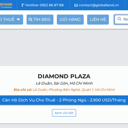
Hotline: 0922 86 87 88
contact@globalland.vn
O THUÊ
TÌM BĐS
GIỎ HÀNG
LIÊN HỆ
DIAMOND PLAZA
Lê Duẩn, Sài Gòn, Hồ Chí Minh
Địa chỉ cũ:
Lê Duẩn, Phường Bến Nghé, Quận 1, Hồ Chí Minh
Căn Hộ Dịch Vụ Cho Thuê - 2 Phòng Ngủ - 2.900 USD/Tháng
Xem chi tiết