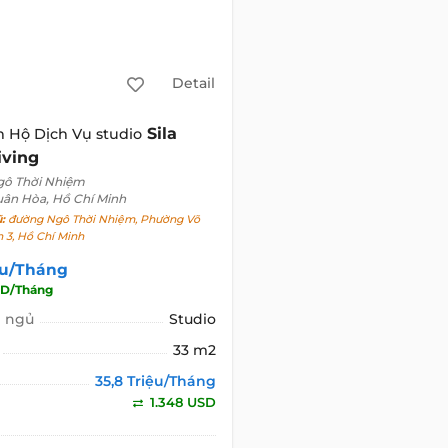
Detail
Sila
 Hộ Dịch Vụ studio
iving
gô Thời Nhiệm
uân Hòa, Hồ Chí Minh
ũ:
đường Ngô Thời Nhiệm, Phường Võ
n 3, Hồ Chí Minh
ệu/Tháng
SD/Tháng
 ngủ
Studio
33 m2
35,8 Triệu/Tháng
1.348 USD