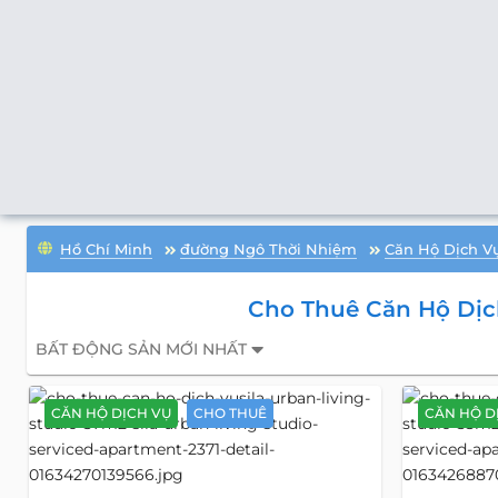
Hồ Chí Minh
đường Ngô Thời Nhiệm
Căn Hộ Dịch V
Cho Thuê Căn Hộ Dịc
BẤT ĐỘNG SẢN MỚI NHẤT
CĂN HỘ DỊCH VỤ
CHO THUÊ
CĂN HỘ D