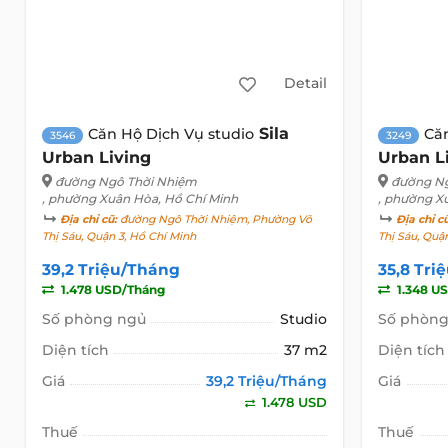
Detail
Sila
Căn Hộ Dịch Vụ studio
Căn
3546
3249
Urban Living
Urban L
đường Ngô Thời Nhiệm
đường N
, phường Xuân Hòa, Hồ Chí Minh
, phường X
Địa chỉ cũ:
đường Ngô Thời Nhiệm, Phường Võ
Địa chỉ c
Thị Sáu, Quận 3, Hồ Chí Minh
Thị Sáu, Quậ
39,2 Triệu/Tháng
35,8 Tri
1.478 USD/Tháng
1.348 U
Số phòng ngủ
Studio
Số phòng
Diện tích
37 m2
Diện tích
Giá
39,2 Triệu/Tháng
Giá
1.478 USD
Thuế
Thuế