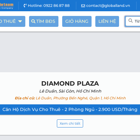
Hotline: 0922 86 87 88
contact@globalland.vn
O THUÊ
TÌM BĐS
GIỎ HÀNG
LIÊN HỆ
DIAMOND PLAZA
Lê Duẩn, Sài Gòn, Hồ Chí Minh
Địa chỉ cũ:
Lê Duẩn, Phường Bến Nghé, Quận 1, Hồ Chí Minh
Căn Hộ Dịch Vụ Cho Thuê - 2 Phòng Ngủ - 2.900 USD/Tháng
Xem chi tiết