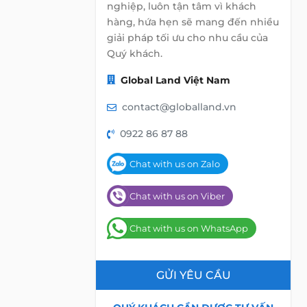
nghiệp, luôn tận tâm vì khách
hàng, hứa hẹn sẽ mang đến nhiều
giải pháp tối ưu cho nhu cầu của
Quý khách.
Global Land Việt Nam
contact@globalland.vn
0922 86 87 88
Chat with us on Zalo
Chat with us on Viber
Chat with us on WhatsApp
GỬI YÊU CẦU