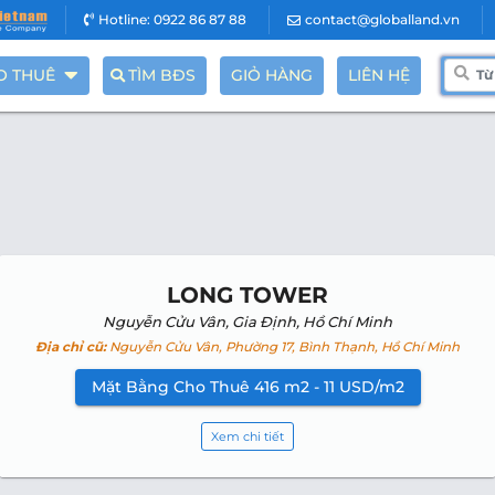
Hotline: 0922 86 87 88
contact@globalland.vn
O THUÊ
TÌM BĐS
GIỎ HÀNG
LIÊN HỆ
LONG TOWER
Nguyễn Cửu Vân, Gia Định, Hồ Chí Minh
Địa chỉ cũ:
Nguyễn Cửu Vân, Phường 17, Bình Thạnh, Hồ Chí Minh
Mặt Bằng Cho Thuê 416 m2 - 11 USD/m2
Xem chi tiết