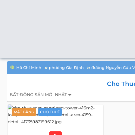
Hồ Chí Minh
phường Gia Định
đường Nguyễn Cửu V
Cho Thu
BẤT ĐỘNG SẢN MỚI NHẤT
MẶT BẰNG
CHO THUÊ