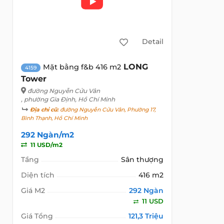
Detail
LONG
Mặt bằng f&b 416 m2
4159
Tower
đường Nguyễn Cửu Vân
, phường Gia Định, Hồ Chí Minh
Địa chỉ cũ:
đường Nguyễn Cửu Vân, Phường 17,
Bình Thạnh, Hồ Chí Minh
292 Ngàn/m2
11 USD/m2
Tầng
Sân thượng
Diện tích
416 m2
Giá M2
292 Ngàn
11 USD
Giá Tổng
121,3 Triệu