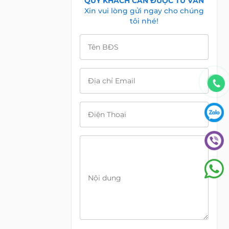
QUÝ KHÁCH CẦN ĐƯỢC TƯ VẤN
Xin vui lòng gửi ngay cho chúng
tôi nhé!
Tên BĐS
Địa chỉ Email
Điện Thoại
Nội dung