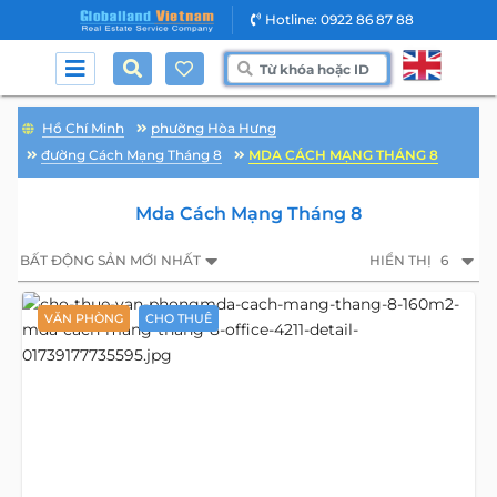
Hotline: 0922 86 87 88
Hồ Chí Minh
phường Hòa Hưng
đường Cách Mạng Tháng 8
MDA CÁCH MẠNG THÁNG 8
Mda Cách Mạng Tháng 8
BẤT ĐỘNG SẢN MỚI NHẤT
HIỂN THỊ
6
VĂN PHÒNG
CHO THUÊ