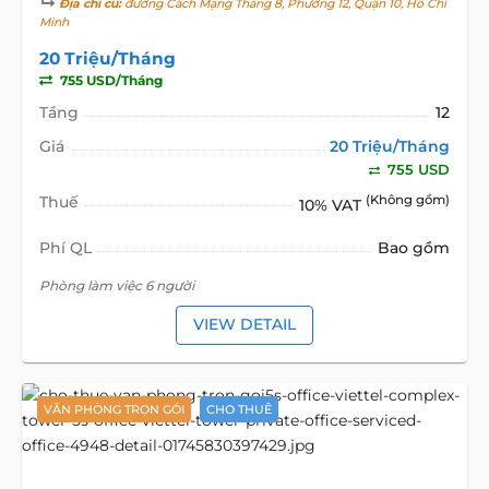
Địa chỉ cũ:
đường Cách Mạng Tháng 8, Phường 12, Quận 10, Hồ Chí
Minh
20 Triệu/Tháng
755 USD/Tháng
Tầng
12
Giá
20 Triệu/Tháng
755 USD
Thuế
(Không gồm)
10% VAT
Phí QL
Bao gồm
Phòng làm việc 6 người
VIEW DETAIL
VĂN PHÒNG TRỌN GÓI
CHO THUÊ