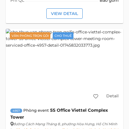
Phí QL
Bao gồm
VIEW DETAIL
VĂN PHÒNG TRỌN GÓI
CHO THUÊ
Detail
5S Office Viettel Complex
Phòng event
4957
Tower
đường Cách Mạng Tháng 8
, phường Hòa Hưng, Hồ Chí Minh