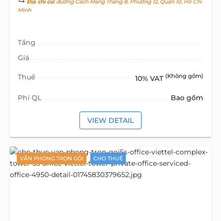
Địa chỉ cũ:
đường Cách Mạng Tháng 8, Phường 12, Quận 10, Hồ Chí
Minh
Tầng
Giá
Thuế
(Không gồm)
10% VAT
Phí QL
Bao gồm
VIEW DETAIL
VĂN PHÒNG TRỌN GÓI
CHO THUÊ