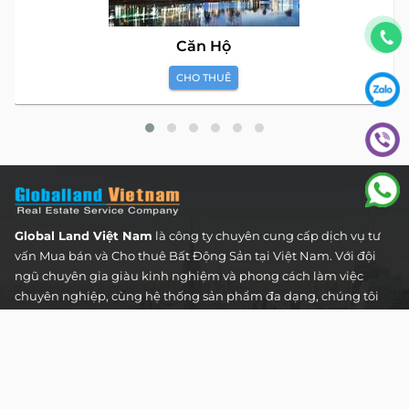
Căn Hộ
CHO THUÊ
Global Land Việt Nam
là công ty chuyên cung cấp dịch vụ tư
vấn Mua bán và Cho thuê Bất Động Sản tại Việt Nam. Với đội
ngũ chuyên gia giàu kinh nghiệm và phong cách làm việc
chuyên nghiệp, cùng hệ thống sản phẩm đa dạng, chúng tôi
cam kết mang đến cho Quý khách hàng những giải pháp tối
ưu và hiệu quả nhất, đáp ứng mọi nhu cầu và mong muốn
trong lĩnh vực bất động sản.
Toà nhà The Address - 60 Nguyễn Đình Chiểu,