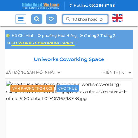
Hotline: 0922 86 87 88
Hồ Chí Minh
phường Hòa Hưng
đường 3 Tháng 2
UNIWORKS COWORKING SPACE
Uniworks Coworking Space
BẤT ĐỘNG SẢN MỚI NHẤT
HIỂN THỊ
6
VĂN PHÒNG TRỌN GÓI
CHO THUÊ