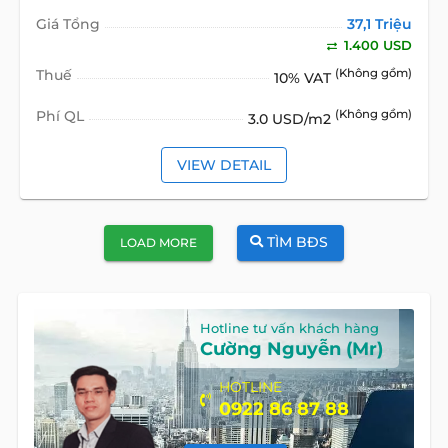
Giá Tổng
37,1 Triệu
1.400 USD
Thuế
(Không gồm)
10% VAT
Phí QL
(Không gồm)
3.0 USD/m2
VIEW DETAIL
TÌM BĐS
LOAD MORE
Hotline tư vấn khách hàng
Cường Nguyễn (Mr)
HOTLINE
0922 86 87 88