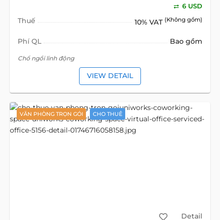
6 USD
Thuế
(Không gồm)
10% VAT
Phí QL
Bao gồm
Chổ ngồi linh động
VIEW DETAIL
VĂN PHÒNG TRỌN GÓI
CHO THUÊ
Detail