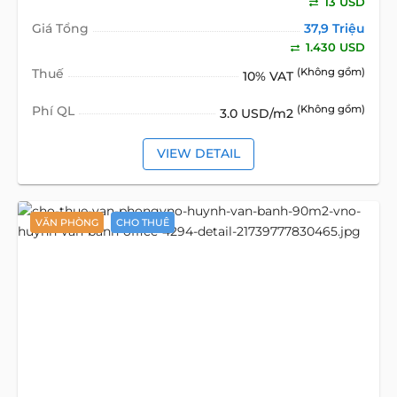
13 USD
Giá Tổng
37,9 Triệu
1.430 USD
Thuế
(Không gồm)
10% VAT
Phí QL
(Không gồm)
3.0 USD/m2
VIEW DETAIL
VĂN PHÒNG
CHO THUÊ