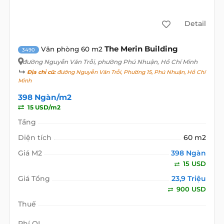
Detail
The Merin Building
Văn phòng 60 m2
3490
đường Nguyễn Văn Trỗi
, phường Phú Nhuận, Hồ Chí Minh
Địa chỉ cũ:
đường Nguyễn Văn Trỗi, Phường 15, Phú Nhuận, Hồ Chí
Minh
398 Ngàn/m2
15 USD/m2
Tầng
Diện tích
60 m2
Giá M2
398 Ngàn
15 USD
Giá Tổng
23,9 Triệu
900 USD
Thuế
Phí QL