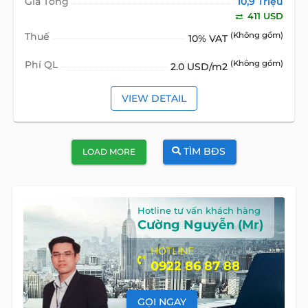
Giá Tổng
10,9 Triệu
411 USD
Thuế
(Không gồm)
10% VAT
Phí QL
(Không gồm)
2.0 USD/m2
VIEW DETAIL
TÌM BĐS
LOAD MORE
Hotline tư vấn khách hàng
Cường Nguyễn (Mr)
HOTLINE
0922 86 87 88
GỌI NGAY