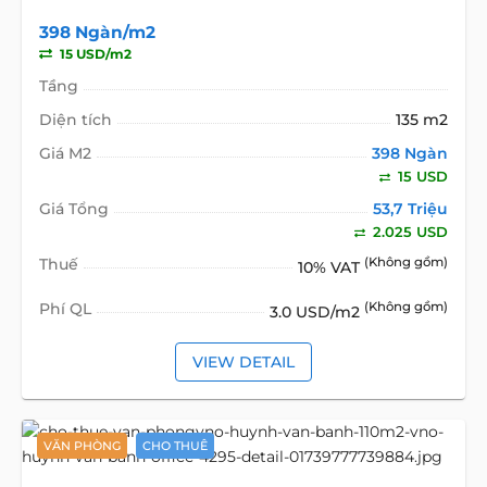
398 Ngàn/m2
15 USD/m2
Tầng
Diện tích
135 m2
Giá M2
398 Ngàn
15 USD
Giá Tổng
53,7 Triệu
2.025 USD
Thuế
(Không gồm)
10% VAT
Phí QL
(Không gồm)
3.0 USD/m2
VIEW DETAIL
VĂN PHÒNG
CHO THUÊ