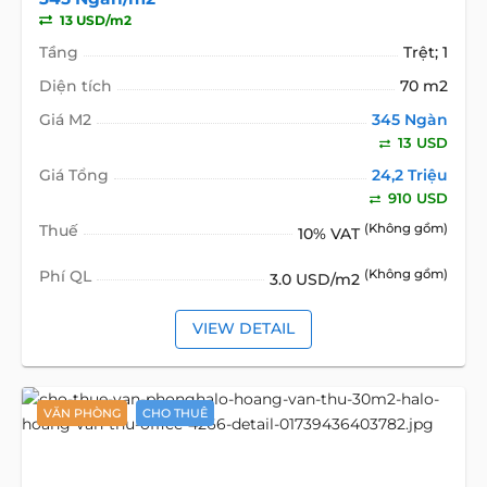
13 USD/m2
Tầng
Trệt; 1
Diện tích
70 m2
Giá M2
345 Ngàn
13 USD
Giá Tổng
24,2 Triệu
910 USD
Thuế
(Không gồm)
10% VAT
Phí QL
(Không gồm)
3.0 USD/m2
VIEW DETAIL
VĂN PHÒNG
CHO THUÊ