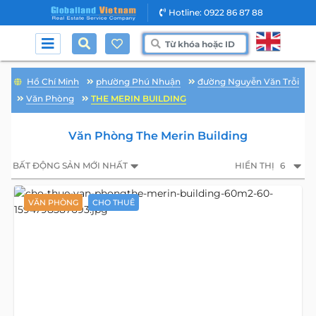
Hotline: 0922 86 87 88
Hồ Chí Minh
phường Phú Nhuận
đường Nguyễn Văn Trỗi
Văn Phòng
THE MERIN BUILDING
Văn Phòng The Merin Building
BẤT ĐỘNG SẢN MỚI NHẤT
HIỂN THỊ
6
VĂN PHÒNG
CHO THUÊ