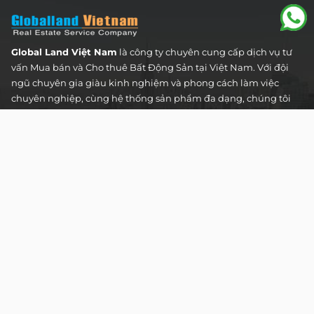
Global Land Việt Nam
là công ty chuyên cung cấp dịch vụ tư
vấn Mua bán và Cho thuê Bất Động Sản tại Việt Nam. Với đội
ngũ chuyên gia giàu kinh nghiệm và phong cách làm việc
chuyên nghiệp, cùng hệ thống sản phẩm đa dạng, chúng tôi
cam kết mang đến cho Quý khách hàng những giải pháp tối
ưu và hiệu quả nhất, đáp ứng mọi nhu cầu và mong muốn
trong lĩnh vực bất động sản.
Toà nhà The Address - 60 Nguyễn Đình Chiểu,
Phường Tân Định, Thành phố Hồ Chí Minh
HOTLINE TƯ VẤN KHÁCH HÀNG :
0922 86 87 88
contact@globalland.vn
Mon - Sun / 9:00AM - 8:00PM