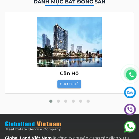
DANH MỤC BẤT ĐỘNG SẢN
Căn Hộ
CHO THUÊ
Global Land Việt Nam
là công ty chuyên cung cấp dịch vụ tư