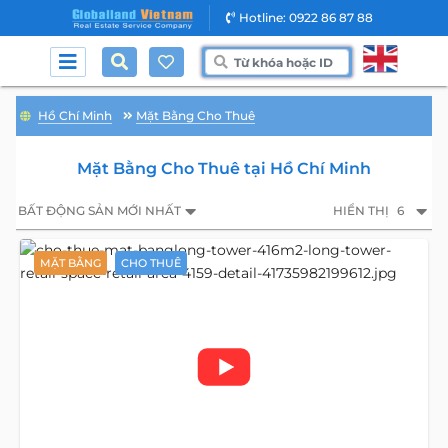
Hotline: 0922 86 87 88
Hồ Chí Minh
Mặt Bằng Cho Thuê
Mặt Bằng Cho Thuê tại Hồ Chí Minh
BẤT ĐỘNG SẢN MỚI NHẤT
HIỂN THỊ
6
MẶT BẰNG
CHO THUÊ