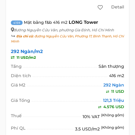
Detail
LONG Tower
Mặt bằng f&b 416 m2
4159
đường Nguyễn Cửu Vân
, phường Gia Định, Hồ Chí Minh
Địa chỉ cũ:
đường Nguyễn Cửu Vân, Phường 17, Bình Thạnh, Hồ Chí
Minh
292 Ngàn/m2
11 USD/m2
Tầng
Sân thượng
Diện tích
416 m2
Giá M2
292 Ngàn
11 USD
Giá Tổng
121,3 Triệu
4.576 USD
Thuế
(Không gồm)
10% VAT
Phí QL
(Không gồm)
3.5 USD/m2