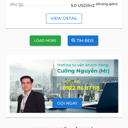
Phí QL
(Không gồm)
5.0 USD/m2
VIEW DETAIL
TÌM BĐS
LOAD MORE
Hotline tư vấn khách hàng
Cường Nguyễn (Mr)
HOTLINE
0922 86 87 88
GỌI NGAY