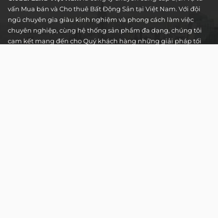
vấn Mua bán và Cho thuê Bất Động Sản tại Việt Nam. Với đội
ngũ chuyên gia giàu kinh nghiệm và phong cách làm việc
chuyên nghiệp, cùng hệ thống sản phẩm đa dạng, chúng tôi
cam kết mang đến cho Quý khách hàng những giải pháp tối
ưu và hiệu quả nhất, đáp ứng mọi nhu cầu và mong muốn
trong lĩnh vực bất động sản.
Toà nhà The Address - 60 Nguyễn Đình Chiểu,
Phường Tân Định, Thành phố Hồ Chí Minh
HOTLINE TƯ VẤN KHÁCH HÀNG :
0922 86 87 88
contact@globalland.vn
Mon - Sun / 9:00AM - 8:00PM
Copyright © 2020 All Rights Reserved
NTCSolution
Designed & Developed by