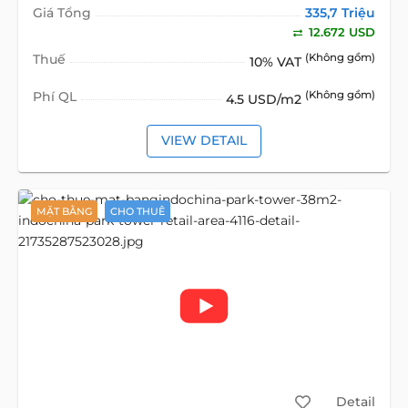
Giá Tổng
335,7 Triệu
12.672 USD
Thuế
(Không gồm)
10% VAT
Phí QL
(Không gồm)
4.5 USD/m2
VIEW DETAIL
MẶT BẰNG
CHO THUÊ
Detail