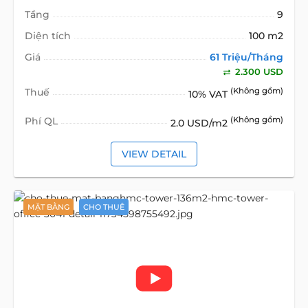
Tầng
9
Diện tích
100 m2
Giá
61 Triệu/Tháng
2.300 USD
Thuế
(Không gồm)
10% VAT
Phí QL
(Không gồm)
2.0 USD/m2
VIEW DETAIL
MẶT BẰNG
CHO THUÊ