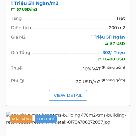
1 Triệu 511 Ngàn/m2
57 USD/m2
Tầng
Trệt
Diện tích
200 m2
Giá M2
1 Triệu 511 Ngàn
57 USD
Giá Tổng
302,1 Triệu
11.400 USD
Thuế
(Không gồm)
10% VAT
Phí QL
(Không gồm)
7.0 USD/m2
VIEW DETAIL
MẶT BẰNG
CHO THUÊ