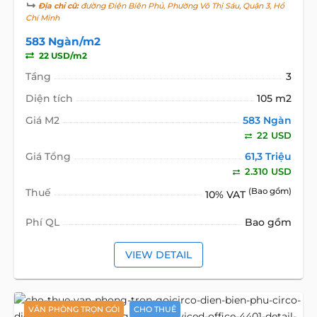
Địa chỉ cũ:
đường Điện Biên Phủ, Phường Võ Thị Sáu, Quận 3, Hồ
Chí Minh
583 Ngàn/m2
22 USD/m2
Tầng
3
Diện tích
105 m2
Giá M2
583 Ngàn
22 USD
Giá Tổng
61,3 Triệu
2.310 USD
Thuế
(Bao gồm)
10% VAT
Phí QL
Bao gồm
VIEW DETAIL
VĂN PHÒNG TRỌN GÓI
CHO THUÊ