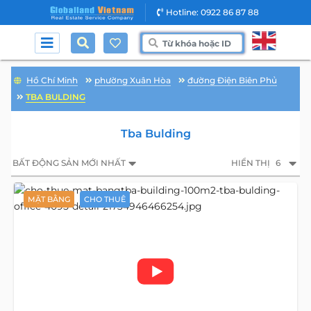
Hotline: 0922 86 87 88
Hồ Chí Minh
phường Xuân Hòa
đường Điện Biên Phủ
TBA BULDING
Tba Bulding
BẤT ĐỘNG SẢN MỚI NHẤT
HIỂN THỊ
6
MẶT BẰNG
CHO THUÊ