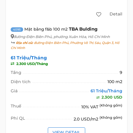
Detail
TBA Bulding
Mặt bằng f&b 100 m2
4095
đường Điện Biên Phủ
, phường Xuân Hòa, Hồ Chí Minh
Địa chỉ cũ:
đường Điện Biên Phủ, Phường Võ Thị Sáu, Quận 3, Hồ
Chí Minh
61 Triệu/Tháng
2.300 USD/Tháng
Tầng
9
Diện tích
100 m2
Giá
61 Triệu/Tháng
2.300 USD
Thuế
(Không gồm)
10% VAT
Phí QL
(Không gồm)
2.0 USD/m2
VIEW DETAIL