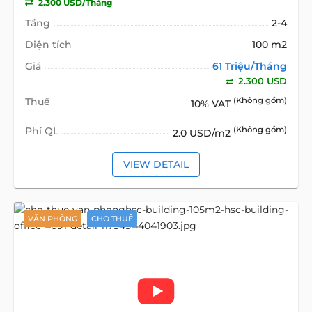
2.300 USD/Tháng
Tầng
2-4
Diện tích
100 m2
Giá
61 Triệu/Tháng
2.300 USD
Thuế
(Không gồm)
10% VAT
Phí QL
(Không gồm)
2.0 USD/m2
VIEW DETAIL
VĂN PHÒNG
CHO THUÊ