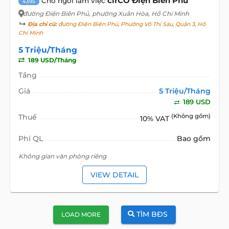
cirCO Điện Biên Phủ
Chổ ngồi làm việc
4395
đường Điện Biên Phủ
, phường Xuân Hòa, Hồ Chí Minh
Địa chỉ cũ:
đường Điện Biên Phủ, Phường Võ Thị Sáu, Quận 3, Hồ
Chí Minh
5 Triệu/Tháng
189 USD/Tháng
Tầng
Giá
5 Triệu/Tháng
189 USD
Thuế
(Không gồm)
10% VAT
Phí QL
Bao gồm
Không gian văn phòng riêng
VIEW DETAIL
TÌM BĐS
LOAD MORE