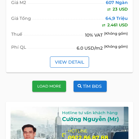
Giá M2
607 Ngàn
23 USD
Giá Tổng
64,9 Triệu
2.461 USD
Thuế
(Không gồm)
10% VAT
Phí QL
(Không gồm)
6.0 USD/m2
VIEW DETAIL
TÌM BĐS
LOAD MORE
Hotline tư vấn khách hàng
Cường Nguyễn (Mr)
HOTLINE
0922 86 87 88