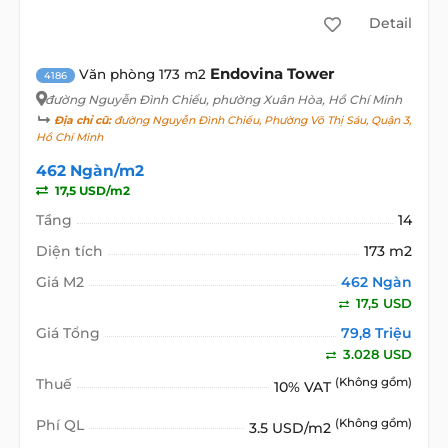
Detail
Endovina Tower
Văn phòng 173 m2
4186
đường Nguyễn Đình Chiểu
, phường Xuân Hòa, Hồ Chí Minh
Địa chỉ cũ:
đường Nguyễn Đình Chiểu, Phường Võ Thị Sáu, Quận 3,
Hồ Chí Minh
462 Ngàn/m2
17,5 USD/m2
Tầng
14
Diện tích
173 m2
Giá M2
462 Ngàn
17,5 USD
Giá Tổng
79,8 Triệu
3.028 USD
Thuế
(Không gồm)
10% VAT
Phí QL
(Không gồm)
3.5 USD/m2