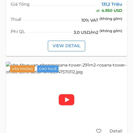
Giá Tổng
131,2 Triệu
4.950 USD
Thuế
(Không gồm)
10% VAT
Phí QL
(Không gồm)
3.0 USD/m2
VIEW DETAIL
VĂN PHÒNG
CHO THUÊ
Detail