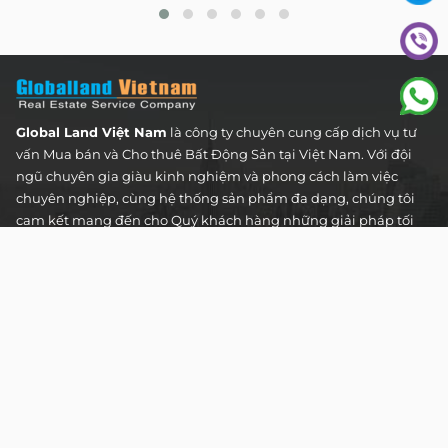
Global Land Việt Nam
là công ty chuyên cung cấp dịch vụ tư
vấn Mua bán và Cho thuê Bất Động Sản tại Việt Nam. Với đội
ngũ chuyên gia giàu kinh nghiệm và phong cách làm việc
chuyên nghiệp, cùng hệ thống sản phẩm đa dạng, chúng tôi
cam kết mang đến cho Quý khách hàng những giải pháp tối
ưu và hiệu quả nhất, đáp ứng mọi nhu cầu và mong muốn
trong lĩnh vực bất động sản.
Toà nhà The Address - 60 Nguyễn Đình Chiểu,
Phường Tân Định, Thành phố Hồ Chí Minh
HOTLINE TƯ VẤN KHÁCH HÀNG :
0922 86 87 88
contact@globalland.vn