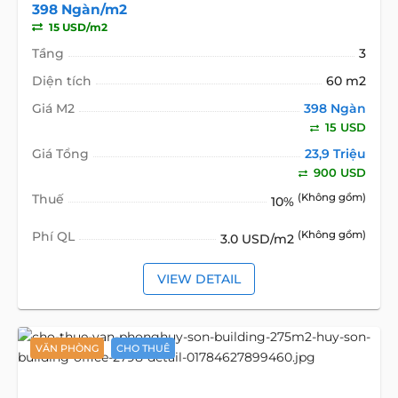
398 Ngàn/m2
15 USD/m2
Tầng
3
Diện tích
60 m2
Giá M2
398 Ngàn
15 USD
Giá Tổng
23,9 Triệu
900 USD
Thuế
(Không gồm)
10%
Phí QL
(Không gồm)
3.0 USD/m2
VIEW DETAIL
VĂN PHÒNG
CHO THUÊ