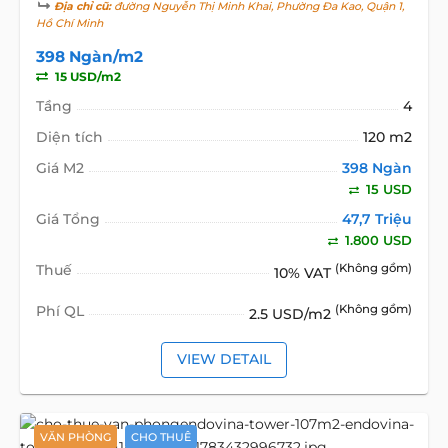
Địa chỉ cũ:
đường Nguyễn Thị Minh Khai, Phường Đa Kao, Quận 1,
Hồ Chí Minh
398 Ngàn/m2
15 USD/m2
Tầng
4
Diện tích
120 m2
Giá M2
398 Ngàn
15 USD
Giá Tổng
47,7 Triệu
1.800 USD
Thuế
(Không gồm)
10% VAT
Phí QL
(Không gồm)
2.5 USD/m2
VIEW DETAIL
VĂN PHÒNG
CHO THUÊ