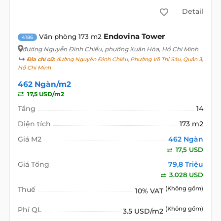
Detail
Endovina Tower
Văn phòng 173 m2
4186
đường Nguyễn Đình Chiểu
, phường Xuân Hòa, Hồ Chí Minh
Địa chỉ cũ:
đường Nguyễn Đình Chiểu, Phường Võ Thị Sáu, Quận 3,
Hồ Chí Minh
462 Ngàn/m2
17,5 USD/m2
Tầng
14
Diện tích
173 m2
Giá M2
462 Ngàn
17,5 USD
Giá Tổng
79,8 Triệu
3.028 USD
Thuế
(Không gồm)
10% VAT
Phí QL
(Không gồm)
3.5 USD/m2