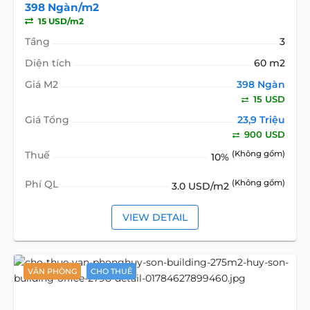
398 Ngàn/m2
15 USD/m2
Tầng
3
Diện tích
60 m2
Giá M2
398 Ngàn
15 USD
Giá Tổng
23,9 Triệu
900 USD
Thuế
(Không gồm)
10%
Phí QL
(Không gồm)
3.0 USD/m2
VIEW DETAIL
VĂN PHÒNG
CHO THUÊ