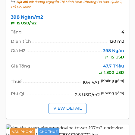
Địa chỉ cũ:
đường Nguyễn Thị Minh Khai, Phường Đa Kao, Quận 1,
Hồ Chí Minh
398 Ngàn/m2
15 USD/m2
Tầng
4
Diện tích
120 m2
Giá M2
398 Ngàn
15 USD
Giá Tổng
47,7 Triệu
1.800 USD
Thuế
(Không gồm)
10% VAT
Phí QL
(Không gồm)
2.5 USD/m2
VIEW DETAIL
VĂN PHÒNG
CHO THUÊ