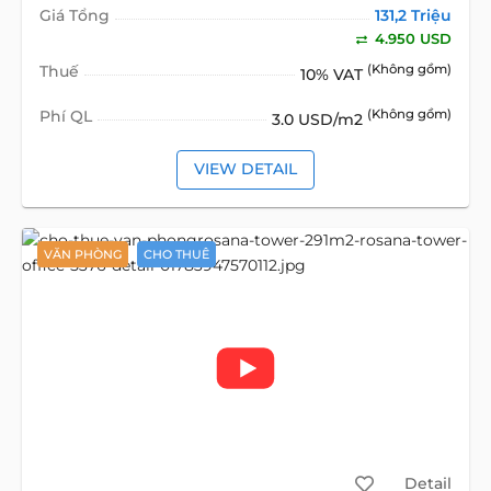
Giá Tổng
131,2 Triệu
4.950 USD
Thuế
(Không gồm)
10% VAT
Phí QL
(Không gồm)
3.0 USD/m2
VIEW DETAIL
VĂN PHÒNG
CHO THUÊ
Detail