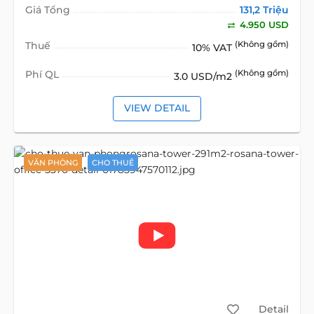
Giá Tổng
131,2 Triệu
4.950 USD
Thuế
(Không gồm)
10% VAT
Phí QL
(Không gồm)
3.0 USD/m2
VIEW DETAIL
VĂN PHÒNG
CHO THUÊ
Detail