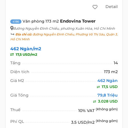
Detail
Endovina Tower
Văn phòng 173 m2
4186
đường Nguyễn Đình Chiểu
, phường Xuân Hòa, Hồ Chí Minh
Địa chỉ cũ:
đường Nguyễn Đình Chiểu, Phường Võ Thị Sáu, Quận 3,
Hồ Chí Minh
462 Ngàn/m2
17,5 USD/m2
Tầng
14
Diện tích
173 m2
Giá M2
462 Ngàn
17,5 USD
Giá Tổng
79,8 Triệu
3.028 USD
Thuế
(Không gồm)
10% VAT
Phí QL
(Không gồm)
3.5 USD/m2