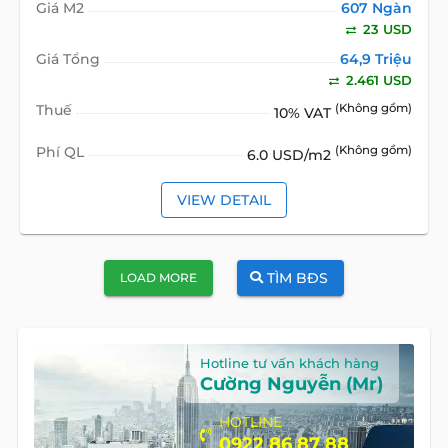
Giá M2
607 Ngàn
23 USD
Giá Tổng
64,9 Triệu
2.461 USD
Thuế
(Không gồm)
10% VAT
Phí QL
(Không gồm)
6.0 USD/m2
VIEW DETAIL
TÌM BĐS
LOAD MORE
Hotline tư vấn khách hàng
Cường Nguyễn (Mr)
HOTLINE
0922 86 87 88