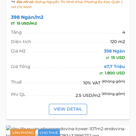
Địa chỉ cũ:
đường Nguyễn Thị Minh Khai, Phường Đa Kao, Quận 1,
Hồ Chí Minh
398 Ngàn/m2
15 USD/m2
Tầng
4
Diện tích
120 m2
Giá M2
398 Ngàn
15 USD
Giá Tổng
47,7 Triệu
1.800 USD
Thuế
(Không gồm)
10% VAT
Phí QL
(Không gồm)
2.5 USD/m2
VIEW DETAIL
VĂN PHÒNG
CHO THUÊ