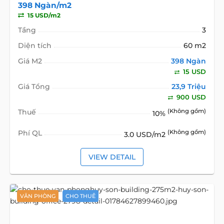
398 Ngàn/m2
15 USD/m2
Tầng
3
Diện tích
60 m2
Giá M2
398 Ngàn
15 USD
Giá Tổng
23,9 Triệu
900 USD
Thuế
(Không gồm)
10%
Phí QL
(Không gồm)
3.0 USD/m2
VIEW DETAIL
VĂN PHÒNG
CHO THUÊ