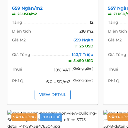
659 Ngàn/m2
557 Ngà
25 USD/m2
21 USD/
Tầng
12
Tầng
Diện tích
218 m2
Diện tích
Giá M2
659 Ngàn
Giá M2
25 USD
Giá Tổng
143,7 Triệu
Giá Tổng
5.450 USD
Thuế
(Không gồm)
Thuế
10% VAT
Phí QL
(Không gồm)
Phí QL
6.0 USD/m2
VIEW DETAIL
VĂN PHÒNG
CHO THUÊ
VĂN PHÒ