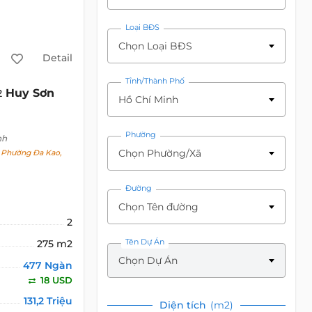
Loại BĐS
Chọn Loại BĐS
Detail
Tỉnh/Thành Phố
Huy Sơn
2
Hồ Chí Minh
Phường
nh
Chọn Phường/Xã
 Phường Đa Kao,
Đường
Chọn Tên đường
2
Tên Dự Án
275 m2
Chọn Dự Án
477 Ngàn
18 USD
131,2 Triệu
Diện tích
(m2)