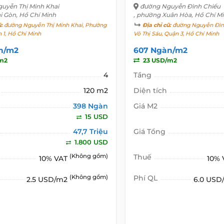
uyễn Thị Minh Khai
đường Nguyễn Đình Chiểu
i Gòn, Hồ Chí Minh
, phường Xuân Hòa, Hồ Chí M
ũ:
đường Nguyễn Thị Minh Khai, Phường
Địa chỉ cũ:
đường Nguyễn Đìn
 1, Hồ Chí Minh
Võ Thị Sáu, Quận 3, Hồ Chí Minh
n/m2
607 Ngàn/m2
m2
23 USD/m2
4
Tầng
120 m2
Diện tích
398 Ngàn
Giá M2
15 USD
47,7 Triệu
Giá Tổng
1.800 USD
(Không gồm)
Thuế
10% VAT
10%
(Không gồm)
Phí QL
2.5 USD/m2
6.0 US