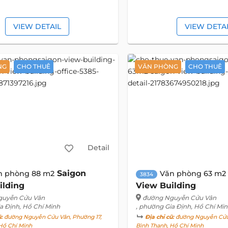
VIEW DETAIL
VIEW DETA
NG
CHO THUÊ
VĂN PHÒNG
CHO THUÊ
Detail
Saigon
n phòng 88 m2
Văn phòng 63 m2
3834
ilding
View Building
guyễn Cửu Vân
đường Nguyễn Cửu Vân
a Định, Hồ Chí Minh
, phường Gia Định, Hồ Chí Mi
ũ:
đường Nguyễn Cửu Vân, Phường 17,
Địa chỉ cũ:
đường Nguyễn Cửu 
Hồ Chí Minh
Bình Thạnh, Hồ Chí Minh