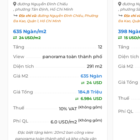
đường Nguyễn Đình Chiểu
đường Ng
, phường Tân Định, Hồ Chí Minh
, phường Sà
Địa chỉ cũ:
đường Nguyễn Đình Chiểu, Phường
Địa chỉ c
Đa Kao, Quận 1, Hồ Chí Minh
Đa Kao, Quận
635 Ngàn/m2
398 Ngà
24 USD/m2
15 USD/
Tầng
12
Tầng
View
panorama toàn thành phố
Diện tích
Diện tích
291 m2
Giá M2
Giá M2
635 Ngàn
Giá Tổng
24 USD
Giá Tổng
184,8 Triệu
Thuế
6.984 USD
Thuế
(Không gồm)
10% VAT
Phí QL
Phí QL
(Không gồm)
6.0 USD/m2
Đặc biệt tặng kèm: 20m2 ban công view
panorama toàn thành phố và kho chứa văn