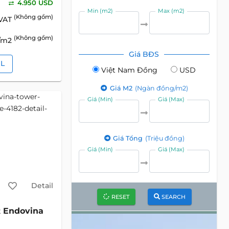
4.950 USD
Min (m2)
Max (m2)
(Không gồm)
 VAT
(Không gồm)
D/m2
Giá BĐS
IL
Việt Nam Đồng
USD
Giá M2
(Ngàn đồng/m2)
Giá (Min)
Giá (Max)
Giá Tổng
(Triệu đồng)
Giá (Min)
Giá (Max)
Detail
RESET
SEARCH
Endovina
2