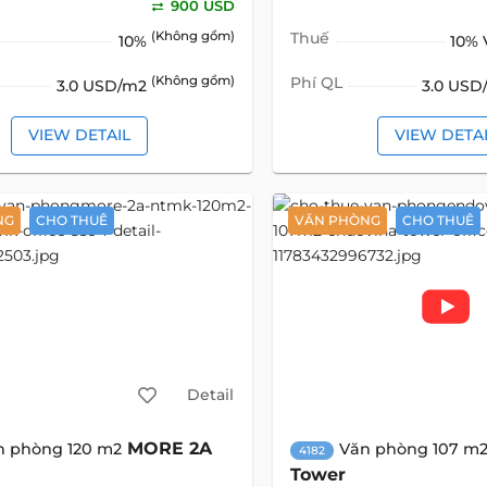
900 USD
(Không gồm)
Thuế
10%
10%
(Không gồm)
Phí QL
3.0 USD/m2
3.0 US
VIEW DETAIL
VIEW DETA
NG
CHO THUÊ
VĂN PHÒNG
CHO THUÊ
Detail
MORE 2A
n phòng 120 m2
Văn phòng 107 m
4182
Tower