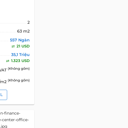
2
63 m2
557 Ngàn
21 USD
35,1 Triệu
1.323 USD
(Không gồm)
 VAT
(Không gồm)
D/m2
IL