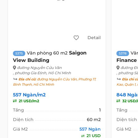
Detail
Saigon
Văn phòng 60 m2
Vă
5375
5378
View Building
Finance
đường Nguyễn Cửu Vân
đường Đi
, phường Gia Định, Hồ Chí Minh
, phường Sà
Địa chỉ cũ:
đường Nguyễn Cửu Vân, Phường 17,
Địa chỉ c
Bình Thạnh, Hồ Chí Minh
Kao, Quận 1,
557 Ngàn/m2
848 Ngà
21 USD/m2
32 USD
Tầng
1
Tầng
Diện tích
60 m2
Diện tích
Giá M2
557 Ngàn
Giá M2
21 USD