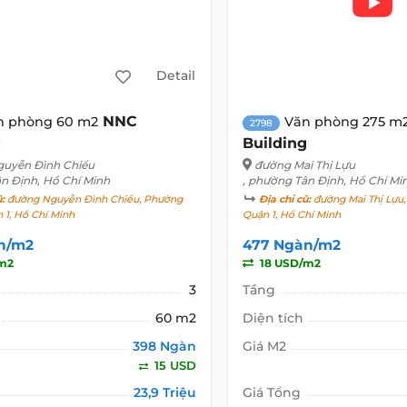
Detail
NNC
n phòng 60 m2
Văn phòng 275 m
2798
g
Building
uyễn Đình Chiểu
đường Mai Thị Lựu
ân Định, Hồ Chí Minh
, phường Tân Định, Hồ Chí Mi
ũ:
đường Nguyễn Đình Chiểu, Phường
Địa chỉ cũ:
đường Mai Thị Lựu,
 1, Hồ Chí Minh
Quận 1, Hồ Chí Minh
n/m2
477 Ngàn/m2
m2
18 USD/m2
3
Tầng
60 m2
Diện tích
398 Ngàn
Giá M2
15 USD
23,9 Triệu
Giá Tổng