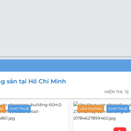
g sản tại Hồ Chí Minh
HIỂN THỊ
12
NG
CHO THUÊ
VĂN PHÒNG
CHO THUÊ