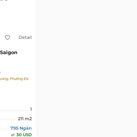
Detail
Saigon
h
oàng, Phường Đa
1
211 m2
795 Ngàn
30 USD