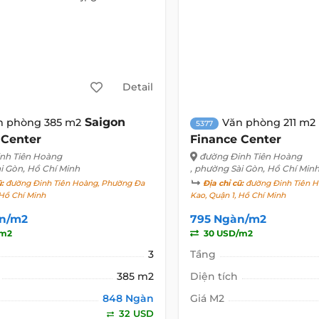
Detail
Saigon
n phòng 385 m2
Văn phòng 211 m2
5377
 Center
Finance Center
nh Tiên Hoàng
đường Đinh Tiên Hoàng
i Gòn, Hồ Chí Minh
, phường Sài Gòn, Hồ Chí Min
ũ:
đường Đinh Tiên Hoàng, Phường Đa
Địa chỉ cũ:
đường Đinh Tiên H
 Hồ Chí Minh
Kao, Quận 1, Hồ Chí Minh
n/m2
795 Ngàn/m2
/m2
30 USD/m2
3
Tầng
385 m2
Diện tích
848 Ngàn
Giá M2
32 USD