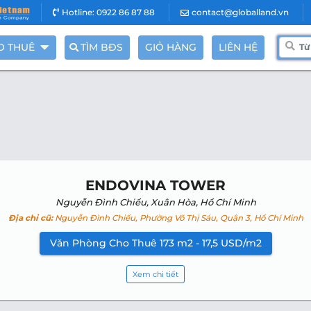
Hotline: 0922 86 87 88
contact@globalland.vn
O THUÊ
TÌM BĐS
GIỎ HÀNG
LIÊN HỆ
ENDOVINA TOWER
Nguyễn Đình Chiểu, Xuân Hòa, Hồ Chí Minh
Địa chỉ cũ:
Nguyễn Đình Chiểu, Phường Võ Thị Sáu, Quận 3, Hồ Chí Minh
Văn Phòng Cho Thuê 173 m2 - 17,5 USD/m2
Xem chi tiết