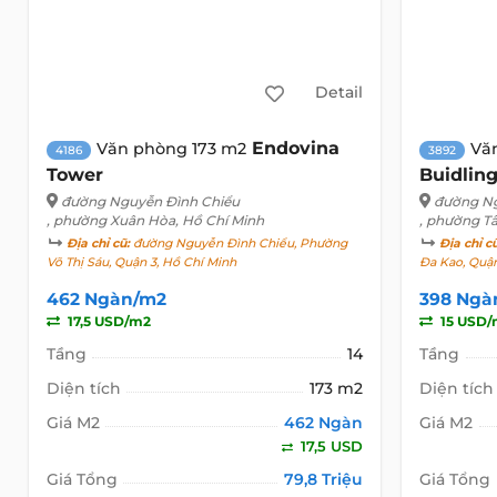
Detail
Endovina
Văn phòng 173 m2
Vă
4186
3892
Tower
Buidlin
đường Nguyễn Đình Chiểu
đường Ng
, phường Xuân Hòa, Hồ Chí Minh
, phường T
Địa chỉ cũ:
đường Nguyễn Đình Chiểu, Phường
Địa chỉ c
Võ Thị Sáu, Quận 3, Hồ Chí Minh
Đa Kao, Quận
462 Ngàn/m2
398 Ngà
17,5 USD/m2
15 USD/
Tầng
14
Tầng
Diện tích
173 m2
Diện tích
Giá M2
462 Ngàn
Giá M2
17,5 USD
Giá Tổng
79,8 Triệu
Giá Tổng