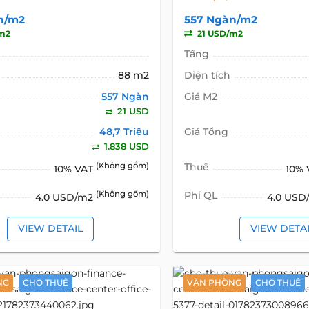
n/m2
557 Ngàn/m2
m2
21 USD/m2
Tầng
88 m2
Diện tích
557 Ngàn
Giá M2
21 USD
48,7 Triệu
Giá Tổng
1.838 USD
(Không gồm)
Thuế
10% VAT
10%
(Không gồm)
Phí QL
4.0 USD/m2
4.0 US
VIEW DETAIL
VIEW DETA
NG
CHO THUÊ
VĂN PHÒNG
CHO THUÊ