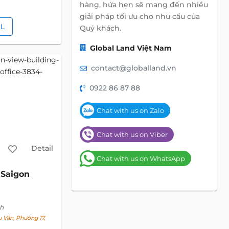
hàng, hứa hẹn sẽ mang đến nhiều
giải pháp tối ưu cho nhu cầu của
IL
Quý khách.
Global Land Việt Nam
contact@globalland.vn
0922 86 87 88
Chat with us on Zalo
Chat with us on Viber
Detail
Chat with us on WhatsApp
Saigon
nh
Vân, Phường 17,