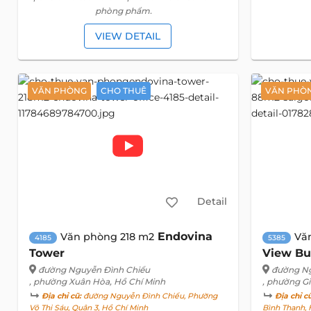
phòng phẩm.
VIEW DETAIL
VĂN PHÒNG
CHO THUÊ
VĂN PHÒ
Detail
Endovina
Văn phòng 218 m2
Vă
4185
5385
Tower
View Bu
đường Nguyễn Đình Chiểu
đường N
, phường Xuân Hòa, Hồ Chí Minh
, phường Gi
Địa chỉ cũ:
đường Nguyễn Đình Chiểu, Phường
Địa chỉ c
Võ Thị Sáu, Quận 3, Hồ Chí Minh
Bình Thạnh, 