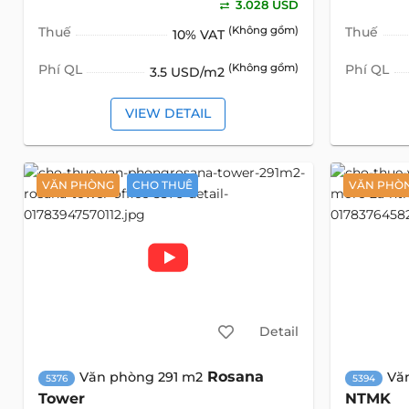
3.028 USD
Thuế
(Không gồm)
Thuế
10% VAT
Phí QL
(Không gồm)
Phí QL
3.5 USD/m2
VIEW DETAIL
VĂN PHÒNG
CHO THUÊ
VĂN PHÒ
Detail
Rosana
Văn phòng 291 m2
Vă
5376
5394
Tower
NTMK