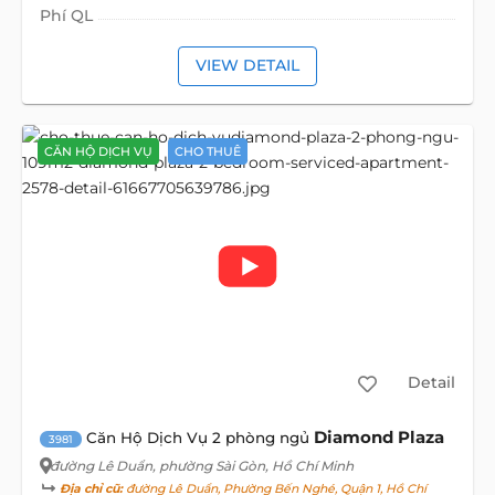
Phí QL
VIEW DETAIL
CĂN HỘ DỊCH VỤ
CHO THUÊ
Detail
Diamond Plaza
Căn Hộ Dịch Vụ 2 phòng ngủ
3981
đường Lê Duẩn
, phường Sài Gòn, Hồ Chí Minh
Địa chỉ cũ:
đường Lê Duẩn, Phường Bến Nghé, Quận 1, Hồ Chí