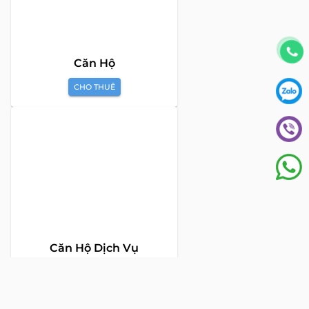
vấn Mua bán và Cho thuê Bất Động Sản tại Việt Nam. Với đội
ngũ chuyên gia giàu kinh nghiệm và phong cách làm việc
chuyên nghiệp, cùng hệ thống sản phẩm đa dạng, chúng tôi
cam kết mang đến cho Quý khách hàng những giải pháp tối
ưu và hiệu quả nhất, đáp ứng mọi nhu cầu và mong muốn
trong lĩnh vực bất động sản.
Toà nhà The Address - 60 Nguyễn Đình Chiểu,
Phường Tân Định, Thành phố Hồ Chí Minh
HOTLINE TƯ VẤN KHÁCH HÀNG :
0922 86 87 88
contact@globalland.vn
Mon - Sun / 9:00AM - 8:00PM
Copyright © 2020 All Rights Reserved
NTCSolution
Designed & Developed by