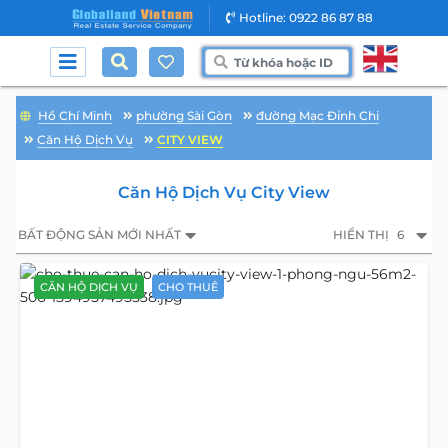
Hotline: 0922 86 87 88
Hồ Chí Minh
phường Sài Gòn
đường Mạc Đỉnh Chi
Căn Hộ Dịch Vụ
CITY VIEW
Căn Hộ Dịch Vụ City View
BẤT ĐỘNG SẢN MỚI NHẤT
HIỂN THỊ
6
CĂN HỘ DỊCH VỤ
CHO THUÊ