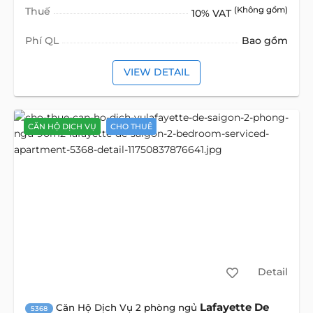
Thuế
(Không gồm)
10% VAT
Phí QL
Bao gồm
VIEW DETAIL
CĂN HỘ DỊCH VỤ
CHO THUÊ
Detail
Lafayette De
Căn Hộ Dịch Vụ 2 phòng ngủ
5368