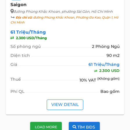
Saigon
đường Phùng Khắc Khoan
, phường Sài Gòn, Hồ Chí Minh
Địa chỉ cũ:
đường Phùng Khắc Khoan, Phường Đa Kao, Quận 1, Hồ
Chí Minh
61 Triệu/Tháng
2.300 USD/Tháng
Số phòng ngủ
2 Phòng Ngủ
Diện tích
90 m2
Giá
61 Triệu/Tháng
2.300 USD
Thuế
(Không gồm)
10% VAT
Phí QL
Bao gồm
VIEW DETAIL
TÌM BĐS
LOAD MORE