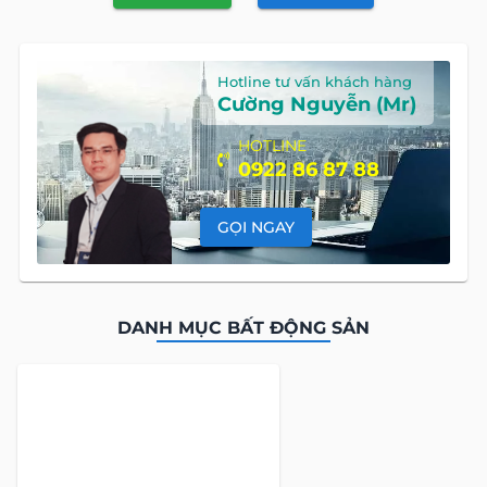
Hotline tư vấn khách hàng
Cường Nguyễn (Mr)
HOTLINE
0922 86 87 88
GỌI NGAY
DANH MỤC BẤT ĐỘNG SẢN
Global Land Việt Nam
là công ty chuyên cung cấp dịch vụ tư