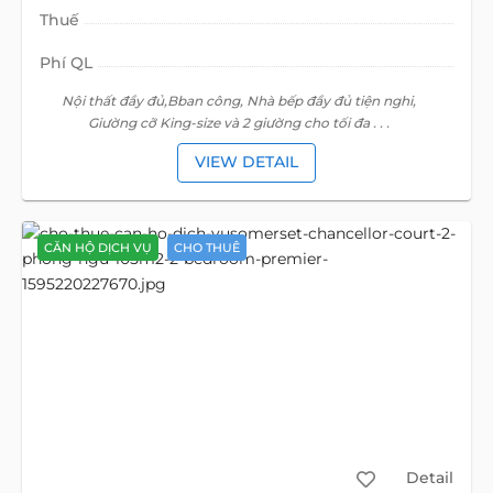
Thuế
Phí QL
Nội thất đầy đủ,Bban công, Nhà bếp đầy đủ tiện nghi,
Giường cỡ King-size và 2 giường cho tối đa . . .
VIEW DETAIL
CĂN HỘ DỊCH VỤ
CHO THUÊ
Detail