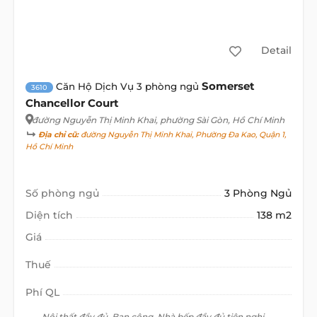
Detail
Somerset
Căn Hộ Dịch Vụ 3 phòng ngủ
3610
Chancellor Court
đường Nguyễn Thị Minh Khai
, phường Sài Gòn, Hồ Chí Minh
Địa chỉ cũ:
đường Nguyễn Thị Minh Khai, Phường Đa Kao, Quận 1,
Hồ Chí Minh
Số phòng ngủ
3 Phòng Ngủ
Diện tích
138 m2
Giá
Thuế
Phí QL
Nội thất đầy đủ, Ban công, Nhà bếp đầy đủ tiện nghi,