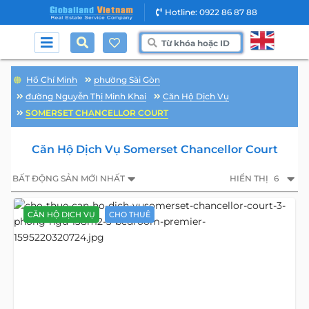
Hotline: 0922 86 87 88
Hồ Chí Minh
phường Sài Gòn
đường Nguyễn Thị Minh Khai
Căn Hộ Dịch Vụ
SOMERSET CHANCELLOR COURT
Căn Hộ Dịch Vụ Somerset Chancellor Court
BẤT ĐỘNG SẢN MỚI NHẤT
HIỂN THỊ
6
CĂN HỘ DỊCH VỤ
CHO THUÊ