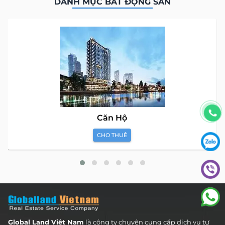
DANH MỤC BẤT ĐỘNG SẢN
Căn Hộ
CHO THUÊ
Global Land Việt Nam
là công ty chuyên cung cấp dịch vụ tư