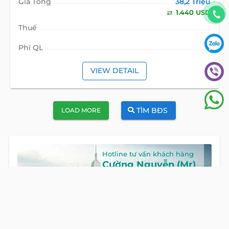
Giá Tổng
38,2 Triệu
1.440 USD
Thuế
Phí QL
VIEW DETAIL
TÌM BĐS
LOAD MORE
Hotline tư vấn khách hàng
Cường Nguyễn (Mr)
HOTLINE
0922 86 87 88
GỌI NGAY