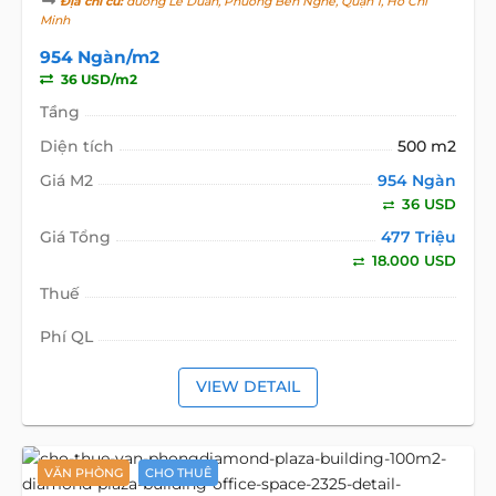
Địa chỉ cũ:
đường Lê Duẩn, Phường Bến Nghé, Quận 1, Hồ Chí
Minh
954 Ngàn/m2
36 USD/m2
Tầng
Diện tích
500 m2
Giá M2
954 Ngàn
36 USD
Giá Tổng
477 Triệu
18.000 USD
Thuế
Phí QL
VIEW DETAIL
VĂN PHÒNG
CHO THUÊ