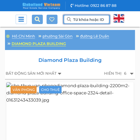
Hotline: 0922 86 87 88
Hồ Chí Minh
phường Sài Gòn
đường Lê Duẩn
DIAMOND PLAZA BUILDING
Diamond Plaza Building
BẤT ĐỘNG SẢN MỚI NHẤT
HIỂN THỊ
6
VĂN PHÒNG
CHO THUÊ