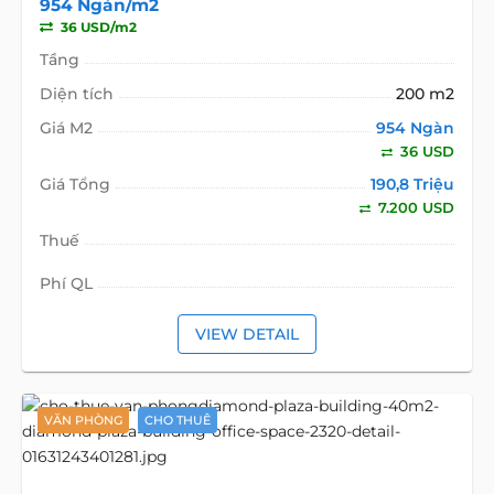
954 Ngàn/m2
36 USD/m2
Tầng
Diện tích
200 m2
Giá M2
954 Ngàn
36 USD
Giá Tổng
190,8 Triệu
7.200 USD
Thuế
Phí QL
VIEW DETAIL
VĂN PHÒNG
CHO THUÊ