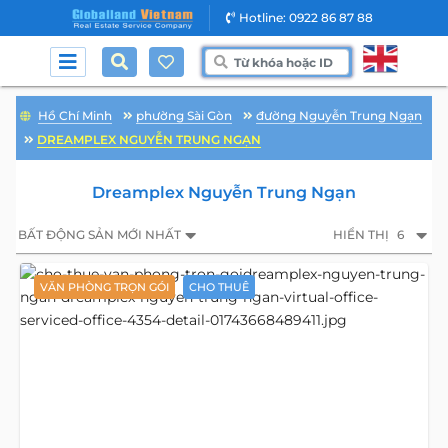
Hotline: 0922 86 87 88
Hồ Chí Minh
phường Sài Gòn
đường Nguyễn Trung Ngạn
DREAMPLEX NGUYỄN TRUNG NGẠN
Dreamplex Nguyễn Trung Ngạn
BẤT ĐỘNG SẢN MỚI NHẤT
HIỂN THỊ
6
VĂN PHÒNG TRỌN GÓI
CHO THUÊ