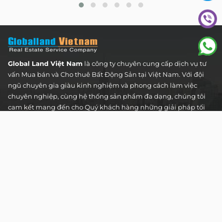
Global Land Việt Nam
là công ty chuyên cung cấp dịch vụ tư
vấn Mua bán và Cho thuê Bất Động Sản tại Việt Nam. Với đội
ngũ chuyên gia giàu kinh nghiệm và phong cách làm việc
chuyên nghiệp, cùng hệ thống sản phẩm đa dạng, chúng tôi
cam kết mang đến cho Quý khách hàng những giải pháp tối
ưu và hiệu quả nhất, đáp ứng mọi nhu cầu và mong muốn
trong lĩnh vực bất động sản.
Toà nhà The Address - 60 Nguyễn Đình Chiểu,
Phường Tân Định, Thành phố Hồ Chí Minh
HOTLINE TƯ VẤN KHÁCH HÀNG :
0922 86 87 88
contact@globalland.vn