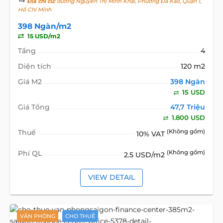
Địa chỉ cũ:
đường Nguyễn Thị Minh Khai, Phường Đa Kao, Quận 1,
Hồ Chí Minh
398 Ngàn/m2
15 USD/m2
Tầng
4
Diện tích
120 m2
Giá M2
398 Ngàn
15 USD
Giá Tổng
47,7 Triệu
1.800 USD
Thuế
(Không gồm)
10% VAT
Phí QL
(Không gồm)
2.5 USD/m2
VIEW DETAIL
VĂN PHÒNG
CHO THUÊ