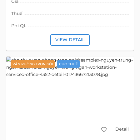
Giá
Thuế
Phí QL
VIEW DETAIL
VĂN PHÒNG TRỌN GÓI
CHO THUÊ
Detail