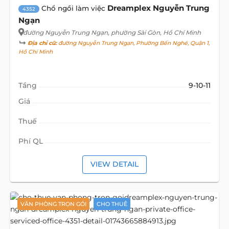
Dreamplex Nguyễn Trung
Chổ ngồi làm việc
4352
Ngạn
đường Nguyễn Trung Ngạn
, phường Sài Gòn, Hồ Chí Minh
Địa chỉ cũ:
đường Nguyễn Trung Ngạn, Phường Bến Nghé, Quận 1,
Hồ Chí Minh
Tầng
9-10-11
Giá
Thuế
Phí QL
VIEW DETAIL
VĂN PHÒNG TRỌN GÓI
CHO THUÊ