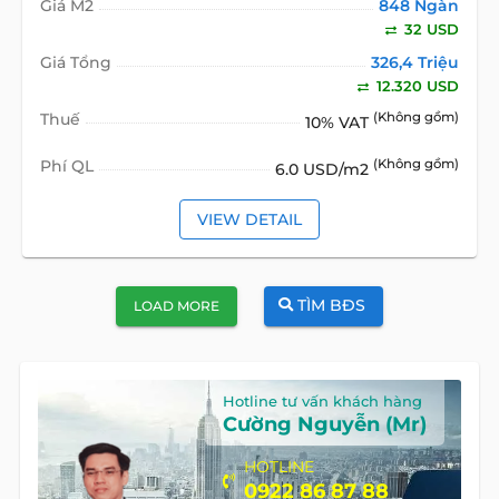
Giá M2
848 Ngàn
32 USD
Giá Tổng
326,4 Triệu
12.320 USD
Thuế
(Không gồm)
10% VAT
Phí QL
(Không gồm)
6.0 USD/m2
VIEW DETAIL
TÌM BĐS
LOAD MORE
Hotline tư vấn khách hàng
Cường Nguyễn (Mr)
HOTLINE
0922 86 87 88