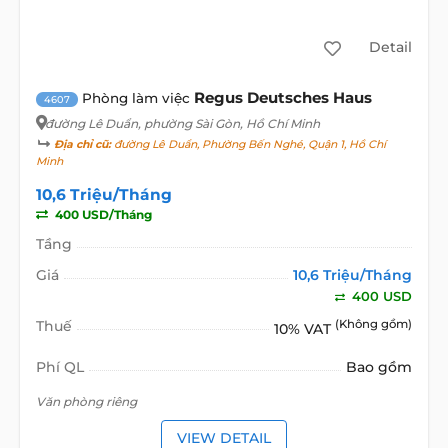
Detail
Regus Deutsches Haus
Phòng làm việc
4607
đường Lê Duẩn
, phường Sài Gòn, Hồ Chí Minh
Địa chỉ cũ:
đường Lê Duẩn, Phường Bến Nghé, Quận 1, Hồ Chí
Minh
10,6 Triệu/Tháng
400 USD/Tháng
Tầng
Giá
10,6 Triệu/Tháng
400 USD
Thuế
(Không gồm)
10% VAT
Phí QL
Bao gồm
Văn phòng riêng
VIEW DETAIL