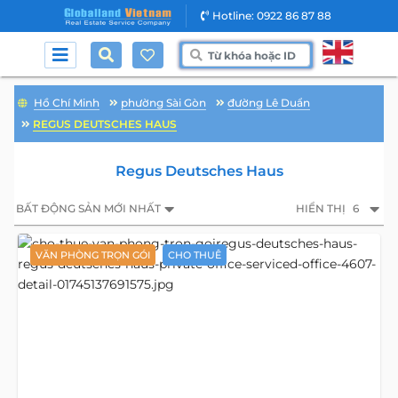
Hotline: 0922 86 87 88
Hồ Chí Minh
phường Sài Gòn
đường Lê Duẩn
REGUS DEUTSCHES HAUS
Regus Deutsches Haus
BẤT ĐỘNG SẢN MỚI NHẤT
HIỂN THỊ
6
VĂN PHÒNG TRỌN GÓI
CHO THUÊ