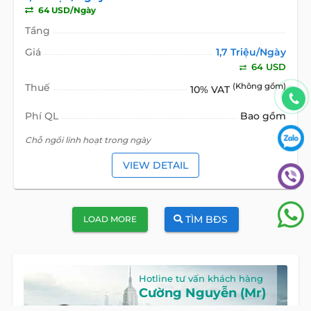
64 USD/Ngày
Tầng
Giá
1,7 Triệu/Ngày
64 USD
Thuế
(Không gồm)
10% VAT
Phí QL
Bao gồm
Chỗ ngồi linh hoạt trong ngày
VIEW DETAIL
TÌM BĐS
LOAD MORE
Hotline tư vấn khách hàng
Cường Nguyễn (Mr)