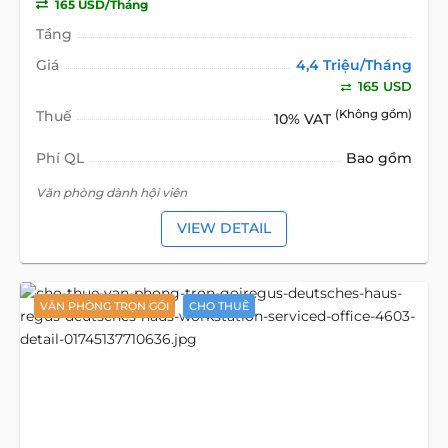
165 USD/Tháng
Tầng
Giá
4,4 Triệu/Tháng
165 USD
Thuế
(Không gồm)
10% VAT
Phí QL
Bao gồm
Văn phòng dành hội viên
VIEW DETAIL
VĂN PHÒNG TRỌN GÓI
CHO THUÊ