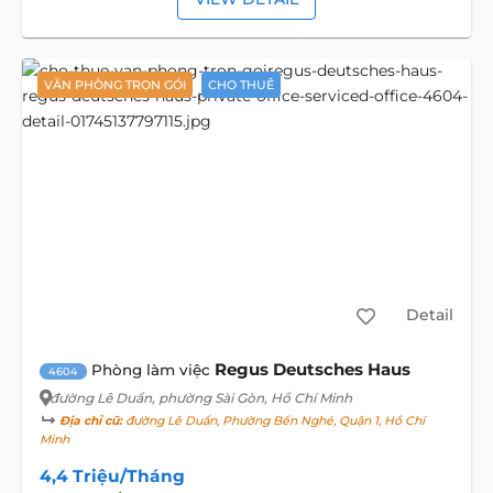
VĂN PHÒNG TRỌN GÓI
CHO THUÊ
Detail
Regus Deutsches Haus
Phòng làm việc
4604
đường Lê Duẩn
, phường Sài Gòn, Hồ Chí Minh
Địa chỉ cũ:
đường Lê Duẩn, Phường Bến Nghé, Quận 1, Hồ Chí
Minh
4,4 Triệu/Tháng