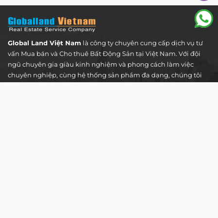
Global Land Việt Nam
là công ty chuyên cung cấp dịch vụ tư
vấn Mua bán và Cho thuê Bất Động Sản tại Việt Nam. Với đội
ngũ chuyên gia giàu kinh nghiệm và phong cách làm việc
chuyên nghiệp, cùng hệ thống sản phẩm đa dạng, chúng tôi
cam kết mang đến cho Quý khách hàng những giải pháp tối
ưu và hiệu quả nhất, đáp ứng mọi nhu cầu và mong muốn
trong lĩnh vực bất động sản.
Toà nhà The Address - 60 Nguyễn Đình Chiểu,
Phường Tân Định, Thành phố Hồ Chí Minh
HOTLINE TƯ VẤN KHÁCH HÀNG :
0922 86 87 88
contact@globalland.vn
Mon - Sun / 9:00AM - 8:00PM