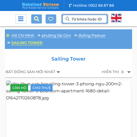
Hotline: 0922 86 87 88
Hồ Chí Minh
phường Sài Gòn
đường Pastuer
SAILING TOWER
Sailing Tower
BẤT ĐỘNG SẢN MỚI NHẤT
HIỂN THỊ
6
CĂN HỘ
CHO THUÊ