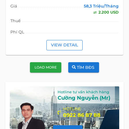
Giá
58,3 Triệu/Tháng
2.200 USD
Thuế
Phí QL
VIEW DETAIL
TÌM BĐS
LOAD MORE
Hotline tư vấn khách hàng
Cường Nguyễn (Mr)
HOTLINE
0922 86 87 88