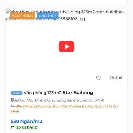
VĂN PHÒNG
CHO THUÊ
Detail
Star Building
Văn phòng 123 m2
3938
đường Mạc Đỉnh Chi
, phường Sài Gòn, Hồ Chí Minh
Địa chỉ cũ:
đường Mạc Đỉnh Chi, Phường Đa Kao, Quận 1, Hồ Chí
Minh
530 Ngàn/m2
20 USD/m2