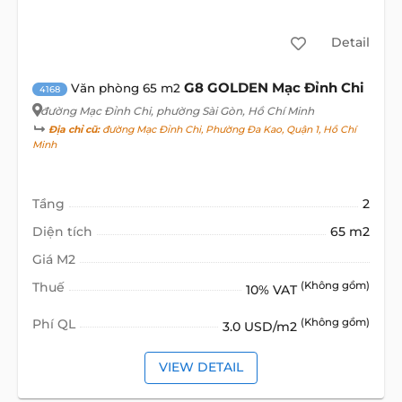
Detail
G8 GOLDEN Mạc Đỉnh Chi
Văn phòng 65 m2
4168
đường Mạc Đỉnh Chi
, phường Sài Gòn, Hồ Chí Minh
Địa chỉ cũ:
đường Mạc Đỉnh Chi, Phường Đa Kao, Quận 1, Hồ Chí
Minh
Tầng
2
Diện tích
65 m2
Giá M2
Thuế
(Không gồm)
10% VAT
Phí QL
(Không gồm)
3.0 USD/m2
VIEW DETAIL