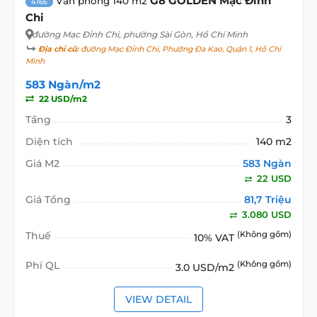
G8 GOLDEN Mạc Đỉnh
Văn phòng 140 m2
4166
Chi
đường Mạc Đỉnh Chi
, phường Sài Gòn, Hồ Chí Minh
Địa chỉ cũ:
đường Mạc Đỉnh Chi, Phường Đa Kao, Quận 1, Hồ Chí
Minh
583 Ngàn/m2
22 USD/m2
Tầng
3
Diện tích
140 m2
Giá M2
583 Ngàn
22 USD
Giá Tổng
81,7 Triệu
3.080 USD
Thuế
(Không gồm)
10% VAT
Phí QL
(Không gồm)
3.0 USD/m2
VIEW DETAIL