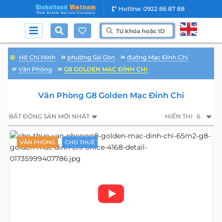
Hotline: 0922 86 87 88
Hồ Chí Minh
phường Sài Gòn
đường Mạc Đỉnh Chi
Văn Phòng
G8 GOLDEN MẠC ĐỈNH CHI
Văn Phòng G8 Golden Mạc Đỉnh Chi
BẤT ĐỘNG SẢN MỚI NHẤT
HIỂN THỊ
6
VĂN PHÒNG
CHO THUÊ