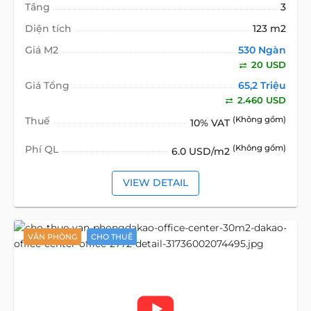
Tầng
3
Diện tích
123 m2
Giá M2
530 Ngàn
20 USD
Giá Tổng
65,2 Triệu
2.460 USD
Thuế
(Không gồm)
10% VAT
Phí QL
(Không gồm)
6.0 USD/m2
VIEW DETAIL
VĂN PHÒNG
CHO THUÊ