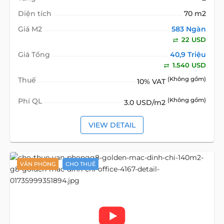
Diện tích
70 m2
Giá M2
583 Ngàn
22 USD
Giá Tổng
40,9 Triệu
1.540 USD
Thuế
(Không gồm)
10% VAT
Phí QL
(Không gồm)
3.0 USD/m2
VIEW DETAIL
VĂN PHÒNG
CHO THUÊ