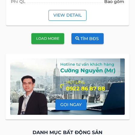
Phí QL
Bao gồm
VIEW DETAIL
TÌM BĐS
LOAD MORE
Hotline tư vấn khách hàng
Cường Nguyễn (Mr)
HOTLINE
0922 86 87 88
GỌI NGAY
DANH MỤC BẤT ĐỘNG SẢN