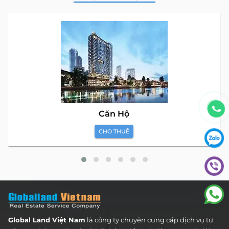
Căn Hộ
CHO THUÊ
Global Land Việt Nam
là công ty chuyên cung cấp dịch vụ tư