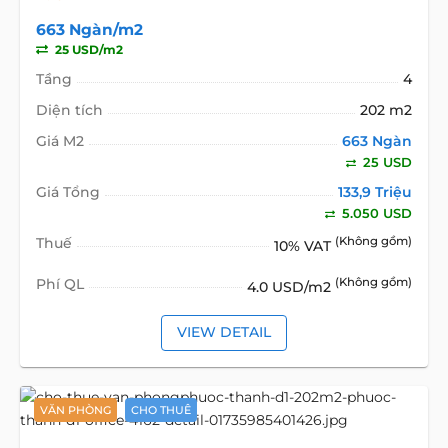
663 Ngàn/m2
25 USD/m2
Tầng
4
Diện tích
202 m2
Giá M2
663 Ngàn
25 USD
Giá Tổng
133,9 Triệu
5.050 USD
Thuế
(Không gồm)
10% VAT
Phí QL
(Không gồm)
4.0 USD/m2
VIEW DETAIL
VĂN PHÒNG
CHO THUÊ