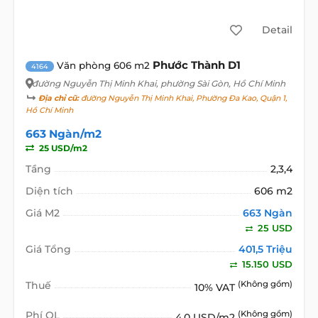
Detail
Phước Thành D1
Văn phòng 606 m2
4164
đường Nguyễn Thị Minh Khai
, phường Sài Gòn, Hồ Chí Minh
Địa chỉ cũ:
đường Nguyễn Thị Minh Khai, Phường Đa Kao, Quận 1,
Hồ Chí Minh
663 Ngàn/m2
25 USD/m2
Tầng
2,3,4
Diện tích
606 m2
Giá M2
663 Ngàn
25 USD
Giá Tổng
401,5 Triệu
15.150 USD
Thuế
(Không gồm)
10% VAT
Phí QL
(Không gồm)
4.0 USD/m2