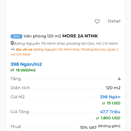
Detail
MORE 2A NTMK
Văn phòng 120 m2
5394
đường Nguyễn Thị Minh Khai
, phường Sài Gòn, Hồ Chí Minh
Địa chỉ cũ:
đường Nguyễn Thị Minh Khai, Phường Đa Kao, Quận 1,
Hồ Chí Minh
398 Ngàn/m2
15 USD/m2
Tầng
4
Diện tích
120 m2
Giá M2
398 Ngàn
15 USD
Giá Tổng
47,7 Triệu
1.800 USD
Thuế
(Không gồm)
10% VAT