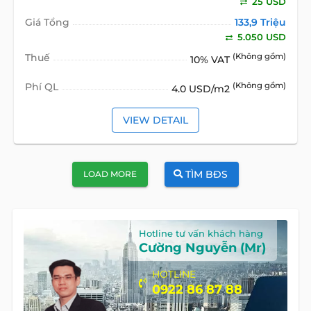
25 USD
Giá Tổng
133,9 Triệu
5.050 USD
Thuế
(Không gồm)
10% VAT
Phí QL
(Không gồm)
4.0 USD/m2
VIEW DETAIL
TÌM BĐS
LOAD MORE
Hotline tư vấn khách hàng
Cường Nguyễn (Mr)
HOTLINE
0922 86 87 88