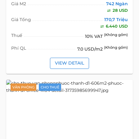
Giá M2
742 Ngàn
28 USD
Giá Tổng
170,7 Triệu
6.440 USD
Thuế
(Không gồm)
10% VAT
Phí QL
(Không gồm)
7.0 USD/m2
VIEW DETAIL
VĂN PHÒNG
CHO THUÊ