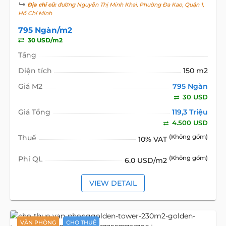
Địa chỉ cũ:
đường Nguyễn Thị Minh Khai, Phường Đa Kao, Quận 1,
Hồ Chí Minh
795 Ngàn/m2
30 USD/m2
Tầng
Diện tích
150 m2
Giá M2
795 Ngàn
30 USD
Giá Tổng
119,3 Triệu
4.500 USD
Thuế
(Không gồm)
10% VAT
Phí QL
(Không gồm)
6.0 USD/m2
VIEW DETAIL
VĂN PHÒNG
CHO THUÊ