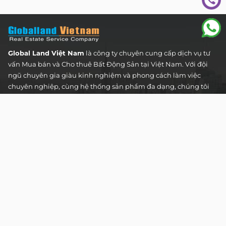
Global Land Việt Nam
là công ty chuyên cung cấp dịch vụ tư
vấn Mua bán và Cho thuê Bất Động Sản tại Việt Nam. Với đội
ngũ chuyên gia giàu kinh nghiệm và phong cách làm việc
chuyên nghiệp, cùng hệ thống sản phẩm đa dạng, chúng tôi
cam kết mang đến cho Quý khách hàng những giải pháp tối
ưu và hiệu quả nhất, đáp ứng mọi nhu cầu và mong muốn
trong lĩnh vực bất động sản.
Toà nhà The Address - 60 Nguyễn Đình Chiểu,
Phường Tân Định, Thành phố Hồ Chí Minh
HOTLINE TƯ VẤN KHÁCH HÀNG :
0922 86 87 88
contact@globalland.vn