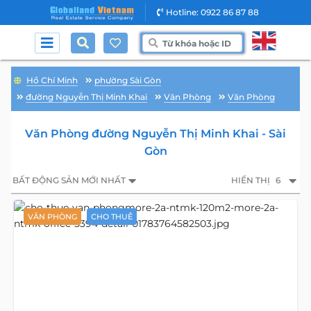
Hotline: 0922 86 87 88
Hồ Chí Minh
phường Sài Gòn
đường Nguyễn Thị Minh Khai
Văn Phòng
Văn Phòng
Văn Phòng đường Nguyễn Thị Minh Khai - Sài
Gòn
BẤT ĐỘNG SẢN MỚI NHẤT
HIỂN THỊ
6
VĂN PHÒNG
CHO THUÊ