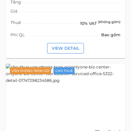
Tầng
Giá
Thuế
(Không gồm)
10% VAT
Phí QL
Bao gồm
VIEW DETAIL
VĂN PHÒNG TRỌN GÓI
CHO THUÊ