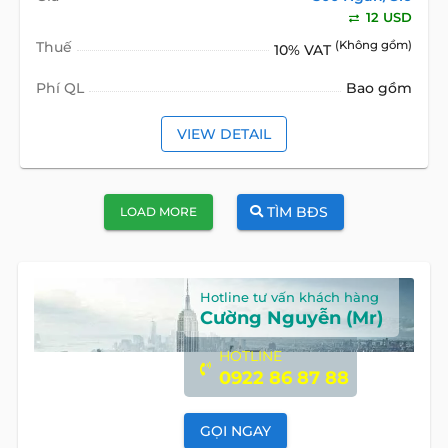
12 USD
Thuế
(Không gồm)
10% VAT
Phí QL
Bao gồm
VIEW DETAIL
TÌM BĐS
LOAD MORE
Hotline tư vấn khách hàng
Cường Nguyễn (Mr)
HOTLINE
0922 86 87 88
GỌI NGAY