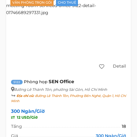
VĂN PHÒNG TRỌN GÓI
CHO THUÊ
Detail
SEN Office
Phòng họp
5122
đường Lê Thánh Tôn
, phường Sài Gòn, Hồ Chí Minh
Địa chỉ cũ:
đường Lê Thánh Tôn, Phường Bến Nghé, Quận 1, Hồ Chí
Minh
300 Ngàn/Giờ
12 USD/Giờ
Tầng
18
Giá
300 Ngàn/Giờ