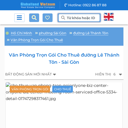
Hotline: 0922 86 87 88
Hồ Chí Minh
phường Sài Gòn
đường Lê Thánh Tôn
Văn Phòng Trọn Gói Cho Thuê
Văn Phòng Trọn Gói Cho Thuê đường Lê Thánh
Tôn - Sài Gòn
BẤT ĐỘNG SẢN MỚI NHẤT
HIỂN THỊ
6
VĂN PHÒNG TRỌN GÓI
CHO THUÊ