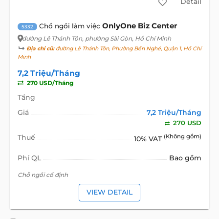
Detail
OnlyOne Biz Center
Chổ ngồi làm việc
5332
đường Lê Thánh Tôn
, phường Sài Gòn, Hồ Chí Minh
Địa chỉ cũ:
đường Lê Thánh Tôn, Phường Bến Nghé, Quận 1, Hồ Chí
Minh
7,2 Triệu/Tháng
270 USD/Tháng
Tầng
Giá
7,2 Triệu/Tháng
270 USD
Thuế
(Không gồm)
10% VAT
Phí QL
Bao gồm
Chỗ ngồi cố định
VIEW DETAIL