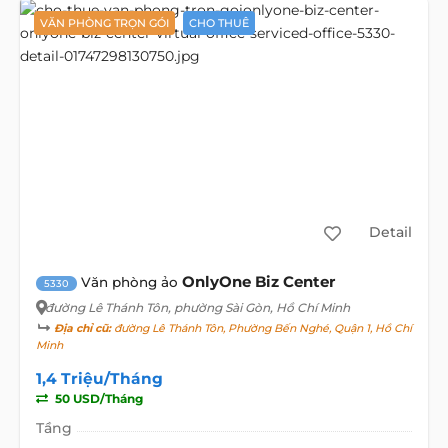
VĂN PHÒNG TRỌN GÓI
CHO THUÊ
Detail
OnlyOne Biz Center
Văn phòng ảo
5330
đường Lê Thánh Tôn
, phường Sài Gòn, Hồ Chí Minh
Địa chỉ cũ:
đường Lê Thánh Tôn, Phường Bến Nghé, Quận 1, Hồ Chí
Minh
1,4 Triệu/Tháng
50 USD/Tháng
Tầng