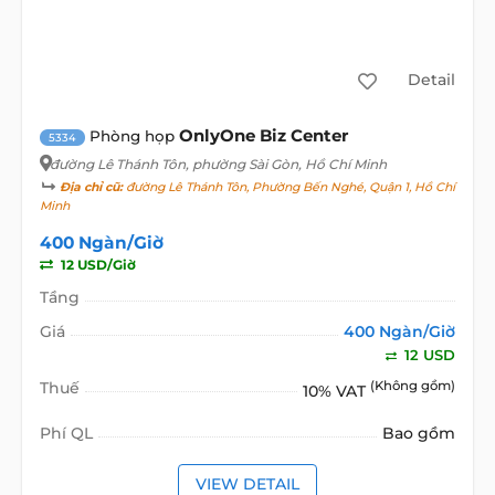
Detail
OnlyOne Biz Center
Phòng họp
5334
đường Lê Thánh Tôn
, phường Sài Gòn, Hồ Chí Minh
Địa chỉ cũ:
đường Lê Thánh Tôn, Phường Bến Nghé, Quận 1, Hồ Chí
Minh
400 Ngàn/Giờ
12 USD/Giờ
Tầng
Giá
400 Ngàn/Giờ
12 USD
Thuế
(Không gồm)
10% VAT
Phí QL
Bao gồm
VIEW DETAIL