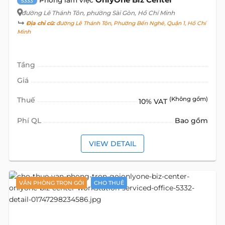
5333
đường Lê Thánh Tôn
, phường Sài Gòn, Hồ Chí Minh
Địa chỉ cũ:
đường Lê Thánh Tôn, Phường Bến Nghé, Quận 1, Hồ Chí
Minh
Tầng
Giá
Thuế
(Không gồm)
10% VAT
Phí QL
Bao gồm
VIEW DETAIL
VĂN PHÒNG TRỌN GÓI
CHO THUÊ