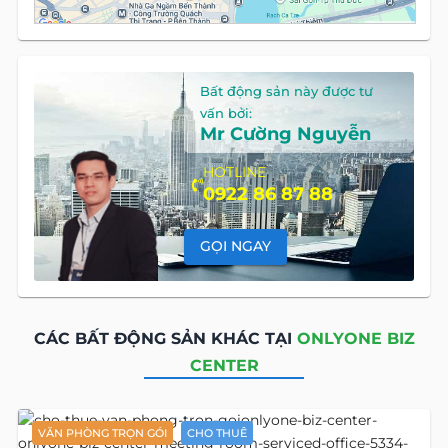
Bất động sản này được tư
vấn bởi:
Mr Cường Nguyễn
HOTLINE
0922 86 87 88
GỌI NGAY
CÁC BẤT ĐỘNG SẢN KHÁC TẠI
ONLYONE BIZ
CENTER
VĂN PHÒNG TRỌN GÓI
CHO THUÊ