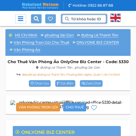
Hotline: 0922 86 87 88
Hồ Chí Minh
phường Sài Gòn
đường Lê Thánh Tôn
Văn Phòng Trọn Gói Cho Thuê
ONLYONE BIZ CENTER
Văn Phòng Ảo
Cho Thuê Văn Phòng Ảo OnlyOne Biz Center - Code: 5330
đường Lê Thánh Tôn
, phường Sài Gòn
Địa chỉ cũ:
đường Lê Thánh Tôn, Phường Bến Nghé, Quận 1, Hồ Chí Minh
Chọn lưu
Gọi điện
Zalo Chat
8
VĂN PHÒNG TRỌN GÓI
CHO THUÊ
ONLYONE BIZ CENTER