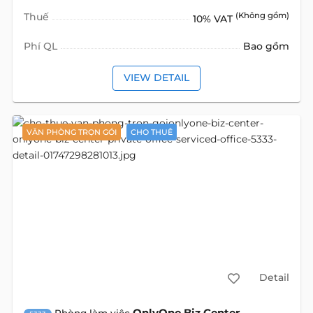
Thuế
(Không gồm)
10% VAT
Phí QL
Bao gồm
VIEW DETAIL
VĂN PHÒNG TRỌN GÓI
CHO THUÊ
Detail
OnlyOne Biz Center
Phòng làm việc