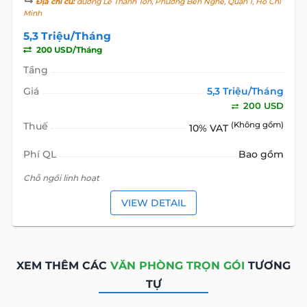
Địa chỉ cũ:
đường Lê Thánh Tôn, Phường Bến Nghé, Quận 1, Hồ Chí
Minh
5,3 Triệu/Tháng
200 USD/Tháng
Tầng
Giá
5,3 Triệu/Tháng
200 USD
Thuế
(Không gồm)
10% VAT
Phí QL
Bao gồm
Chỗ ngồi linh hoạt
VIEW DETAIL
XEM THÊM CÁC
VĂN PHÒNG TRỌN GÓI
TƯƠNG
TỰ