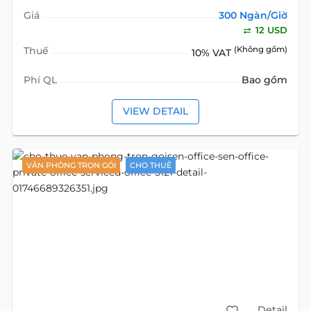
Giá
300 Ngàn/Giờ
12 USD
Thuế
(Không gồm)
10% VAT
Phí QL
Bao gồm
VIEW DETAIL
VĂN PHÒNG TRỌN GÓI
CHO THUÊ
Detail