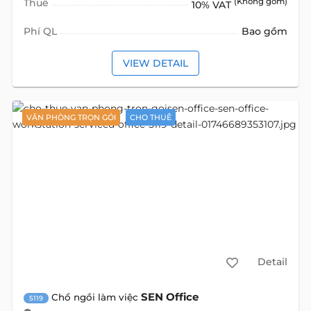
Thuế
(Không gồm)
10% VAT
Phí QL
Bao gồm
VIEW DETAIL
VĂN PHÒNG TRỌN GÓI
CHO THUÊ
Detail
SEN Office
Chổ ngồi làm việc
5119