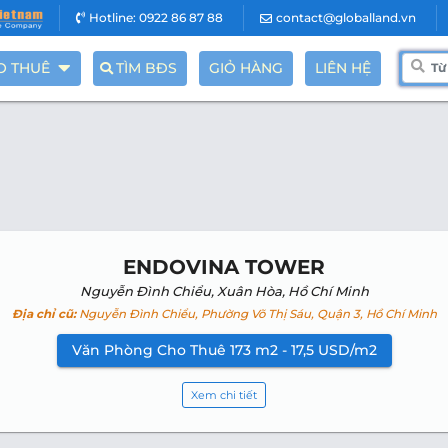
Hotline: 0922 86 87 88
contact@globalland.vn
O THUÊ
TÌM BĐS
GIỎ HÀNG
LIÊN HỆ
ENDOVINA TOWER
Nguyễn Đình Chiểu, Xuân Hòa, Hồ Chí Minh
Địa chỉ cũ:
Nguyễn Đình Chiểu, Phường Võ Thị Sáu, Quận 3, Hồ Chí Minh
Văn Phòng Cho Thuê 173 m2 - 17,5 USD/m2
Xem chi tiết