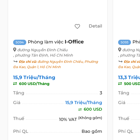
Detail
I-Office
Phòng làm việc
Ph
5094
5093
đường Nguyễn Đình Chiểu
đường Ng
, phường Tân Định, Hồ Chí Minh
, phường T
Địa chỉ cũ:
đường Nguyễn Đình Chiểu, Phường
Địa chỉ c
Đa Kao, Quận 1, Hồ Chí Minh
Đa Kao, Quận
15,9 Triệu/Tháng
13,3 Tri
600 USD/Tháng
500 USD
Tầng
3
Tầng
Giá
15,9 Triệu/Tháng
Giá
600 USD
Thuế
(Không gồm)
Thuế
10% VAT
Phí QL
Bao gồm
Phí QL