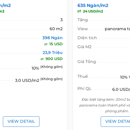
n/m2
635 Ngàn/m2
m2
24 USD/m2
3
Tầng
60 m2
View
panorama t
398 Ngàn
Diện tích
15 USD
Giá M2
23,9 Triệu
900 USD
Giá Tổng
(Không gồm)
10%
Thuế
10%
(Không gồm)
3.0 USD/m2
Phí QL
6.0 US
Đặc biệt tặng kèm: 20m2 b
panorama toàn thành phố và
phòng phẩm.
VIEW DETAIL
VIEW DETA