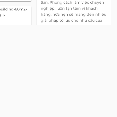
Sản. Phong cách làm việc chuyên
nghiệp, luôn tận tâm vì khách
hàng, hứa hẹn sẽ mang đến nhiều
giải pháp tối ưu cho nhu cầu của
Quý khách.
Global Land Việt Nam
contact@globalland.vn
Detail
0922 86 87 88
NNC
Chat with us on Zalo
Chat with us on Viber
nh
h Chiểu, Phường
Chat with us on WhatsApp
2