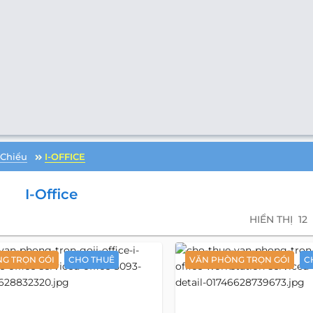
Chiểu
I-OFFICE
I-Office
HIỂN THỊ
12
G TRỌN GÓI
CHO THUÊ
VĂN PHÒNG TRỌN GÓI
C