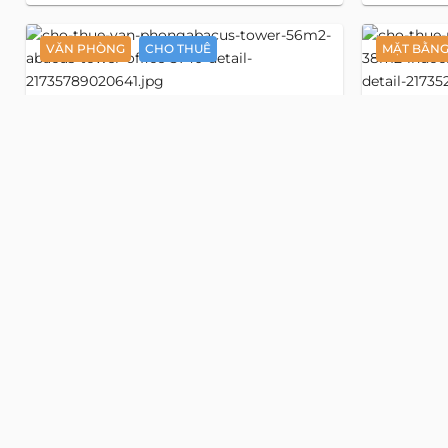
VĂN PHÒNG
CHO THUÊ
MẶT BẰN
Detail
Abacus
Văn phòng 56 m2
Mặt
3740
4116
Tower
Park To
đường Nguyễn Đình Chiểu
đường Ng
, phường Tân Định, Hồ Chí Minh
, phường T
Địa chỉ cũ:
đường Nguyễn Đình Chiểu, Phường
Địa chỉ c
Đa Kao, Quận 1, Hồ Chí Minh
Đa Kao, Quận
663 Ngàn/m2
18 Triệu
25 USD/m2
680 US
Tầng
7
Tầng