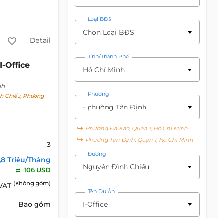
Loại BĐS
Chọn Loại BĐS
Detail
Tỉnh/Thành Phố
I-Office
Hồ Chí Minh
nh
Phường
h Chiểu, Phường
- phường Tân Định
Phường Đa Kao, Quận 1, Hồ Chí Minh
Phường Tân Định, Quận 1, Hồ Chí Minh
3
Đường
,8 Triệu/Tháng
Nguyễn Đình Chiểu
106 USD
(Không gồm)
 VAT
Tên Dự Án
I-Office
Bao gồm