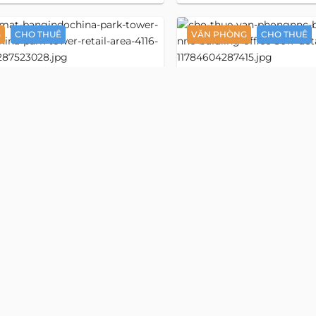
G
CHO THUÊ
VĂN PHÒNG
CHO THUÊ
Detail
Indochina
 bằng f&b 38 m2
Văn phòng 60 m2
3017
wer
Buidling
uyễn Đình Chiểu
đường Nguyễn Đình Chiểu
ân Định, Hồ Chí Minh
, phường Tân Định, Hồ Chí Mi
ũ:
đường Nguyễn Đình Chiểu, Phường
Địa chỉ cũ:
đường Nguyễn Đìn
 1, Hồ Chí Minh
Đa Kao, Quận 1, Hồ Chí Minh
/Tháng
398 Ngàn/m2
D/Tháng
15 USD/m2
Trệt
Tầng