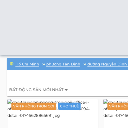
Hồ Chí Minh
phường Tân Định
đường Nguyễn Đình 
BẤT ĐỘNG SẢN MỚI NHẤT
VĂN PHÒNG TRỌN GÓI
CHO THUÊ
VĂN PHÒN