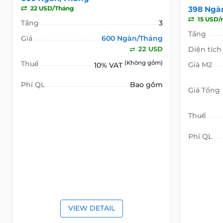
22 USD/Tháng
398 Ngà
15 USD/
Tầng
3
Tầng
Giá
600 Ngàn/Tháng
22 USD
Diện tích
Thuế
(Không gồm)
Giá M2
10% VAT
Phí QL
Bao gồm
Giá Tổng
Thuế
Phí QL
VIEW DETAIL