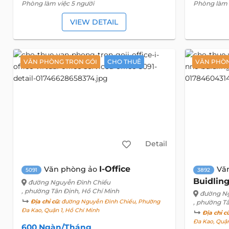
Phòng làm việc 5 người
Phòng làm 
VIEW DETAIL
VĂN PHÒNG TRỌN GÓI
CHO THUÊ
VĂN PHÒ
Detail
I-Office
Văn phòng ảo
Vă
5091
3892
Buidlin
đường Nguyễn Đình Chiểu
, phường Tân Định, Hồ Chí Minh
đường Ng
Địa chỉ cũ:
đường Nguyễn Đình Chiểu, Phường
, phường T
Đa Kao, Quận 1, Hồ Chí Minh
Địa chỉ c
Đa Kao, Quận
600 Ngàn/Tháng