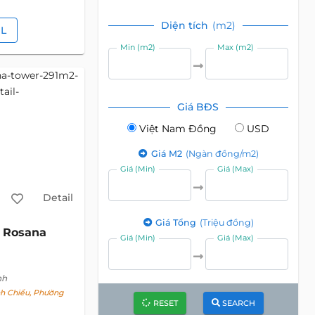
Diện tích
(m2)
IL
Min (m2)
Max (m2)
Giá BĐS
Việt Nam Đồng
USD
Giá M2
(Ngàn đồng/m2)
Giá (Min)
Giá (Max)
Detail
Giá Tổng
(Triệu đồng)
Rosana
Giá (Min)
Giá (Max)
nh
h Chiểu, Phường
RESET
SEARCH