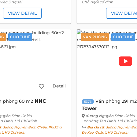
việc 3 người
Chỗ ngồi cố định
VIEW DETAIL
VIEW DETA
NG
CHO THUÊ
VĂN PHÒNG
CHO THUÊ
Detail
NNC
n phòng 60 m2
Văn phòng 291 m2
5376
g
Tower
uyễn Đình Chiểu
đường Nguyễn Đình Chiểu
ân Định, Hồ Chí Minh
, phường Tân Định, Hồ Chí Mi
ũ:
đường Nguyễn Đình Chiểu, Phường
Địa chỉ cũ:
đường Nguyễn Đìn
 1, Hồ Chí Minh
Đa Kao, Quận 1, Hồ Chí Minh