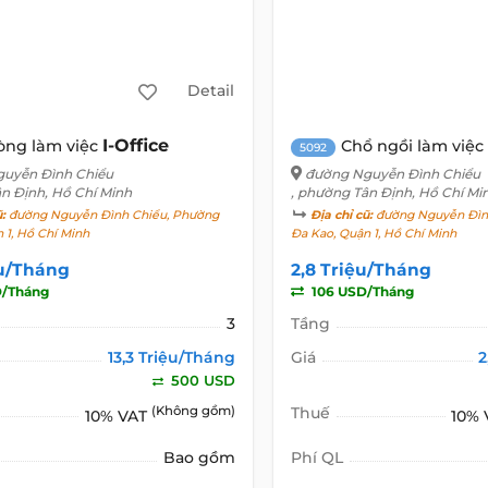
Detail
I-Office
òng làm việc
Chổ ngồi làm việc
5092
uyễn Đình Chiểu
đường Nguyễn Đình Chiểu
ân Định, Hồ Chí Minh
, phường Tân Định, Hồ Chí Mi
ũ:
đường Nguyễn Đình Chiểu, Phường
Địa chỉ cũ:
đường Nguyễn Đìn
 1, Hồ Chí Minh
Đa Kao, Quận 1, Hồ Chí Minh
ệu/Tháng
2,8 Triệu/Tháng
/Tháng
106 USD/Tháng
3
Tầng
13,3 Triệu/Tháng
Giá
2
500 USD
(Không gồm)
Thuế
10% VAT
10%
Bao gồm
Phí QL