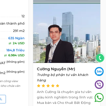
12
oàn thành phố
291 m2
635 Ngàn
24 USD
184,8 Triệu
6.984 USD
(Không gồm)
 VAT
Cường Nguyễn (Mr)
(Không gồm)
D/m2
Trưởng bộ phận tư vấn khách
hàng
an công view
 kho chứa văn
Anh Cường là chuyên gia tư vấn
giàu kinh nghiệm trong lĩnh vực
IL
Mua bán và Cho thuê Bất Động