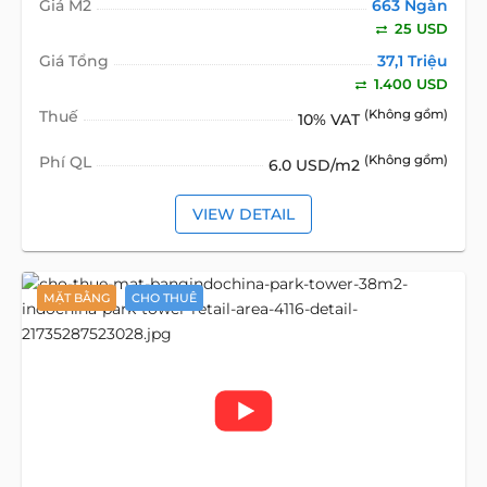
Giá M2
663 Ngàn
25 USD
Giá Tổng
37,1 Triệu
1.400 USD
Thuế
(Không gồm)
10% VAT
Phí QL
(Không gồm)
6.0 USD/m2
VIEW DETAIL
MẶT BẰNG
CHO THUÊ