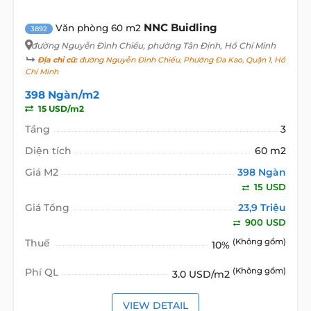
NNC Buidling
Văn phòng 60 m2
3892
đường Nguyễn Đình Chiểu
, phường Tân Định, Hồ Chí Minh
Địa chỉ cũ:
đường Nguyễn Đình Chiểu, Phường Đa Kao, Quận 1, Hồ
Chí Minh
398 Ngàn/m2
15 USD/m2
Tầng
3
Diện tích
60 m2
Giá M2
398 Ngàn
15 USD
Giá Tổng
23,9 Triệu
900 USD
Thuế
(Không gồm)
10%
Phí QL
(Không gồm)
3.0 USD/m2
VIEW DETAIL