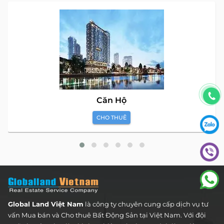
Căn Hộ
CHO THUÊ
Global Land Việt Nam
là công ty chuyên cung cấp dịch vụ tư
vấn Mua bán và Cho thuê Bất Động Sản tại Việt Nam. Với đội