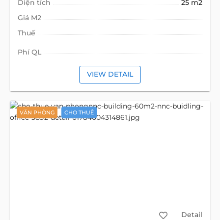
Diện tích
25 m2
Giá M2
Thuế
Phí QL
VIEW DETAIL
VĂN PHÒNG
CHO THUÊ
Detail