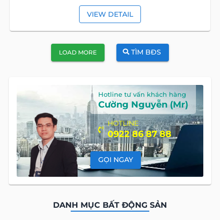
VIEW DETAIL
TÌM BĐS
LOAD MORE
Hotline tư vấn khách hàng
Cường Nguyễn (Mr)
HOTLINE
0922 86 87 88
GỌI NGAY
DANH MỤC BẤT ĐỘNG SẢN