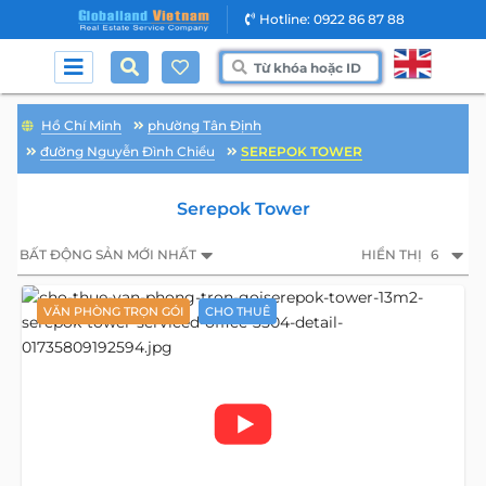
Hotline: 0922 86 87 88
Hồ Chí Minh
phường Tân Định
đường Nguyễn Đình Chiểu
SEREPOK TOWER
Serepok Tower
BẤT ĐỘNG SẢN MỚI NHẤT
HIỂN THỊ
6
VĂN PHÒNG TRỌN GÓI
CHO THUÊ