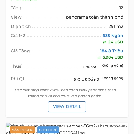
Tầng
12
View
panorama toàn thành phố
Diện tích
291 m2
Giá M2
635 Ngàn
24 USD
Giá Tổng
184,8 Triệu
6.984 USD
Thuế
(Không gồm)
10% VAT
Phí QL
(Không gồm)
6.0 USD/m2
Đặc biệt tặng kèm: 20m2 ban công view panorama toàn
thành phố và kho chứa văn phòng phẩm.
VIEW DETAIL
VĂN PHÒNG
CHO THUÊ