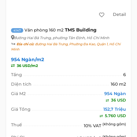
Detail
TMS Building
Văn phòng 160 m2
4147
đường Hai Bà Trưng
, phường Tân Định, Hồ Chí Minh
Địa chỉ cũ:
đường Hai Bà Trưng, Phường Đa Kao, Quận 1, Hồ Chí
Minh
954 Ngàn/m2
36 USD/m2
Tầng
6
Diện tích
160 m2
Giá M2
954 Ngàn
36 USD
Giá Tổng
152,7 Triệu
5.760 USD
Thuế
(Không gồm)
10% VAT
(Không gồm)