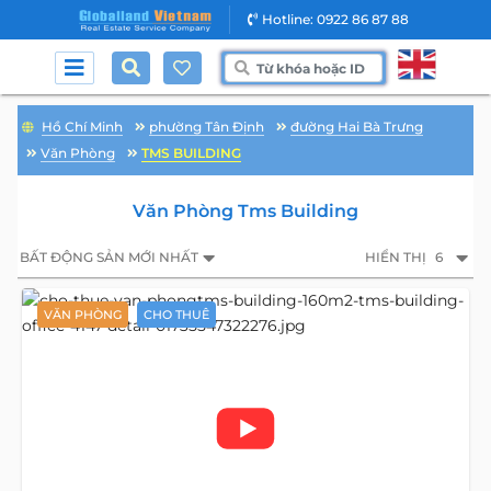
Hotline: 0922 86 87 88
Hồ Chí Minh
phường Tân Định
đường Hai Bà Trưng
Văn Phòng
TMS BUILDING
Văn Phòng Tms Building
BẤT ĐỘNG SẢN MỚI NHẤT
HIỂN THỊ
6
VĂN PHÒNG
CHO THUÊ