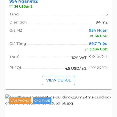
954 Ngàn/m2
36 USD/m2
Tầng
5
Diện tích
94 m2
Giá M2
954 Ngàn
36 USD
Giá Tổng
89,7 Triệu
3.384 USD
Thuế
(Không gồm)
10% VAT
Phí QL
(Không gồm)
4.5 USD/m2
VIEW DETAIL
VĂN PHÒNG
CHO THUÊ