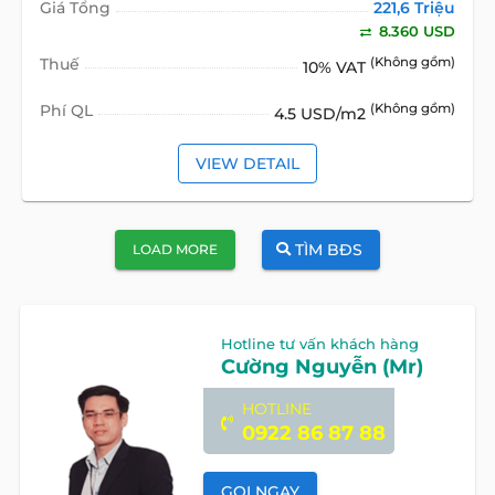
Giá Tổng
221,6 Triệu
8.360 USD
Thuế
(Không gồm)
10% VAT
Phí QL
(Không gồm)
4.5 USD/m2
VIEW DETAIL
TÌM BĐS
LOAD MORE
Hotline tư vấn khách hàng
Cường Nguyễn (Mr)
HOTLINE
0922 86 87 88
GỌI NGAY