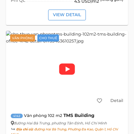
Phí QL
4.5 USD/m2
VIEW DETAIL
VĂN PHÒNG
CHO THUÊ
Detail
TMS Building
Văn phòng 102 m2
4142
đường Hai Bà Trưng
, phường Tân Định, Hồ Chí Minh
Địa chỉ cũ:
đường Hai Bà Trưng, Phường Đa Kao, Quận 1, Hồ Chí