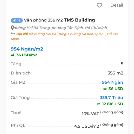
Detail
TMS Building
Văn phòng 356 m2
4146
đường Hai Bà Trưng
, phường Tân Định, Hồ Chí Minh
Địa chỉ cũ:
đường Hai Bà Trưng, Phường Đa Kao, Quận 1, Hồ Chí
Minh
954 Ngàn/m2
36 USD/m2
Tầng
5
Diện tích
356 m2
Giá M2
954 Ngàn
36 USD
Giá Tổng
339,7 Triệu
12.816 USD
Thuế
(Không gồm)
10% VAT
Phí QL
(Không gồm)
4.5 USD/m2