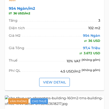
Minh
954 Ngàn/m2
36 USD/m2
Tầng
3
Diện tích
102 m2
Giá M2
954 Ngàn
36 USD
Giá Tổng
97,4 Triệu
3.672 USD
Thuế
(Không gồm)
10% VAT
Phí QL
(Không gồm)
4.5 USD/m2
VIEW DETAIL
VĂN PHÒNG
CHO THUÊ