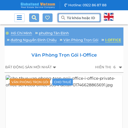
Hotline: 0922 86 87 88
Hồ Chí Minh
phường Tân Định
đường Nguyễn Đình Chiểu
Văn Phòng Trọn Gói
I-OFFICE
Văn Phòng Trọn Gói I-Office
BẤT ĐỘNG SẢN MỚI NHẤT
HIỂN THỊ
6
VĂN PHÒNG TRỌN GÓI
CHO THUÊ