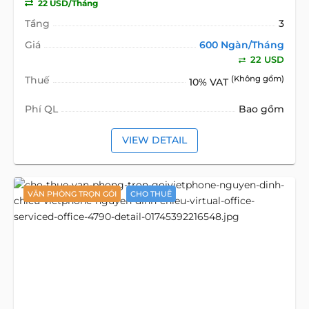
22 USD/Tháng
Tầng
3
Giá
600 Ngàn/Tháng
22 USD
Thuế
(Không gồm)
10% VAT
Phí QL
Bao gồm
VIEW DETAIL
VĂN PHÒNG TRỌN GÓI
CHO THUÊ