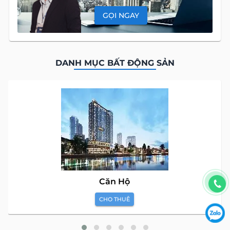
GỌI NGAY
DANH MỤC BẤT ĐỘNG SẢN
Căn Hộ
CHO THUÊ