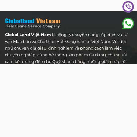
Global Land Việt Nam
là công ty chuyên cung cấp dịch vụ tư
vấn Mua bán và Cho thuê Bất Động Sản tại Việt Nam. Với đội
ngũ chuyên gia giàu kinh nghiệm và phong cách làm việc
chuyên nghiệp, cùng hệ thống sản phẩm đa dạng, chúng tôi
cam kết mang đến cho Quý khách hàng những giải pháp tối
ưu và hiệu quả nhất, đáp ứng mọi nhu cầu và mong muốn
trong lĩnh vực bất động sản.
Toà nhà The Address - 60 Nguyễn Đình Chiểu,
Phường Tân Định, Thành phố Hồ Chí Minh
HOTLINE TƯ VẤN KHÁCH HÀNG :
0922 86 87 88
contact@globalland.vn