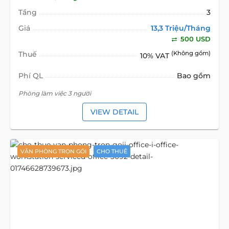
Tầng
3
Giá
13,3 Triệu/Tháng
500 USD
Thuế
(Không gồm)
10% VAT
Phí QL
Bao gồm
Phòng làm việc 3 người
VIEW DETAIL
VĂN PHÒNG TRỌN GÓI
CHO THUÊ