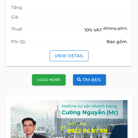
Tầng
Giá
Thuế
(Không gồm)
10% VAT
Phí QL
Bao gồm
VIEW DETAIL
TÌM BĐS
LOAD MORE
Hotline tư vấn khách hàng
Cường Nguyễn (Mr)
HOTLINE
0922 86 87 88