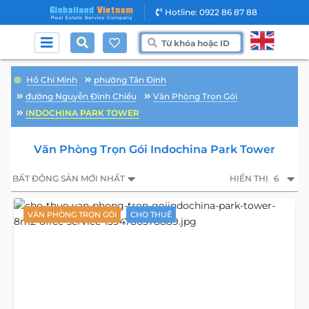
Hotline: 0922 86 87 88
Hồ Chí Minh
phường Tân Định
đường Nguyễn Đình Chiểu
Văn Phòng Trọn Gói
INDOCHINA PARK TOWER
Văn Phòng Trọn Gói Indochina Park Tower
BẤT ĐỘNG SẢN MỚI NHẤT
HIỂN THỊ
6
VĂN PHÒNG TRỌN GÓI
CHO THUÊ