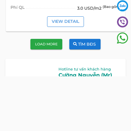
Phí QL
(Bao gồm)
3.0 USD/m2
VIEW DETAIL
TÌM BĐS
LOAD MORE
Hotline tư vấn khách hàng
Cường Nguyễn (Mr)
HOTLINE
0922 86 87 88
GỌI NGAY