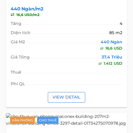
440 Ngàn/m2
16,6 USD/m2
Tầng
4
Diện tích
85 m2
Giá M2
440 Ngàn
16,6 USD
Giá Tổng
37,4 Triệu
1.412 USD
Thuế
Phí QL
VIEW DETAIL
VĂN PHÒNG
CHO THUÊ