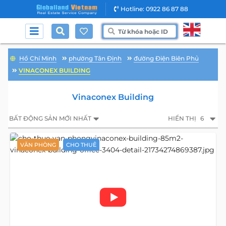
Hotline: 0922 86 87 88
Hồ Chí Minh
phường Tân Định
đường Điện Biên Phủ
VINACONEX BUILDING
Vinaconex Building
BẤT ĐỘNG SẢN MỚI NHẤT
HIỂN THỊ
6
VĂN PHÒNG
CHO THUÊ