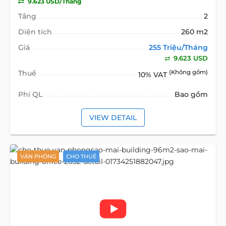
9.623 USD/Tháng
Tầng
2
Diện tích
260 m2
Giá
255 Triệu/Tháng
9.623 USD
Thuế
(Không gồm)
10% VAT
Phí QL
Bao gồm
VIEW DETAIL
VĂN PHÒNG
CHO THUÊ