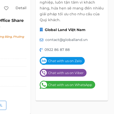
nghiệp, luôn tận tâm vì khách
Detail
hàng, hứa hẹn sẽ mang đến nhiều
giải pháp tối ưu cho nhu cầu của
Quý khách.
ffice Share
Global Land Việt Nam
ng Bằng, Phường
contact@globalland.vn
0922 86 87 88
Chat with us on Zalo
Chat with us on Viber
Chat with us on WhatsApp
IL