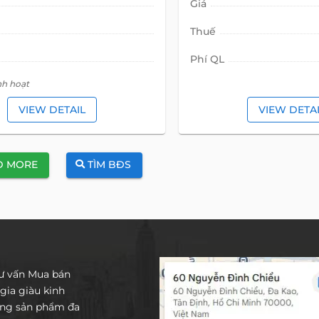
Giá
Thuế
Phí QL
nh hoạt
VIEW DETAIL
VIEW DETA
D MORE
TÌM BĐS
tư vấn Mua bán
gia giàu kinh
ống sản phẩm đa