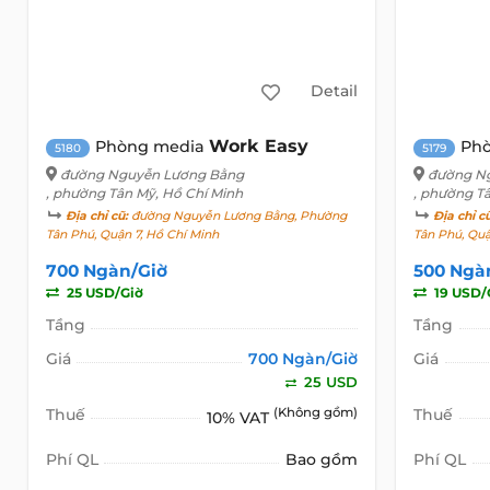
Detail
Work Easy
Phòng media
Ph
5180
5179
đường Nguyễn Lương Bằng
đường N
, phường Tân Mỹ, Hồ Chí Minh
, phường T
Địa chỉ cũ:
đường Nguyễn Lương Bằng, Phường
Địa chỉ c
Tân Phú, Quận 7, Hồ Chí Minh
Tân Phú, Qu
700 Ngàn/Giờ
500 Ngà
25 USD/Giờ
19 USD/
Tầng
Tầng
Giá
700 Ngàn/Giờ
Giá
25 USD
Thuế
(Không gồm)
Thuế
10% VAT
Phí QL
Bao gồm
Phí QL