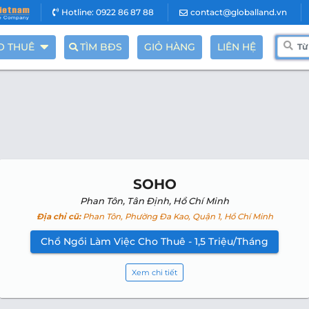
Hotline: 0922 86 87 88
contact@globalland.vn
O THUÊ
TÌM BĐS
GIỎ HÀNG
LIÊN HỆ
SOHO
Phan Tôn, Tân Định, Hồ Chí Minh
Địa chỉ cũ:
Phan Tôn, Phường Đa Kao, Quận 1, Hồ Chí Minh
Chổ Ngồi Làm Việc Cho Thuê - 1,5 Triệu/Tháng
Xem chi tiết