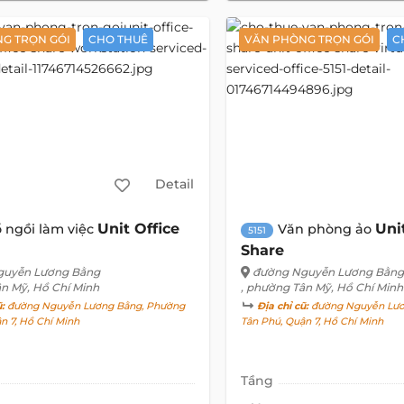
G TRỌN GÓI
CHO THUÊ
VĂN PHÒNG TRỌN GÓI
C
Detail
Unit Office
Uni
 ngồi làm việc
Văn phòng ảo
5151
Share
guyễn Lương Bằng
đường Nguyễn Lương Bằng
ân Mỹ, Hồ Chí Minh
, phường Tân Mỹ, Hồ Chí Minh
ũ:
đường Nguyễn Lương Bằng, Phường
Địa chỉ cũ:
đường Nguyễn Lươ
ận 7, Hồ Chí Minh
Tân Phú, Quận 7, Hồ Chí Minh
Tầng