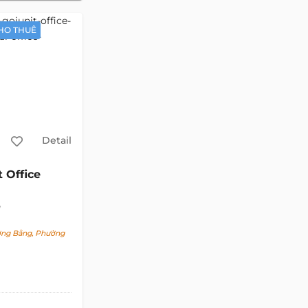
HO THUÊ
Detail
t Office
ng Bằng, Phường