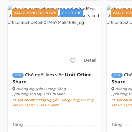
VĂN PHÒNG TRỌN GÓI
CHO THUÊ
VĂN PHÒN
Detail
Unit Office
Chổ ngồi làm việc
Chổ
5153
5152
Share
Share
đường Nguyễn Lương Bằng
đường N
, phường Tân Mỹ, Hồ Chí Minh
, phường T
Địa chỉ cũ:
đường Nguyễn Lương Bằng, Phường
Địa chỉ c
Tân Phú, Quận 7, Hồ Chí Minh
Tân Phú, Qu
Tầng
Tầng