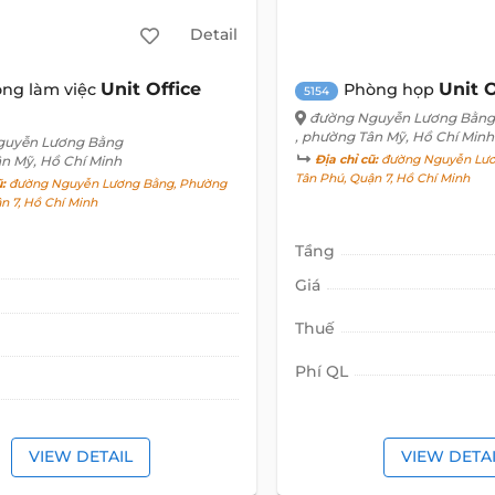
Detail
Unit Office
Unit O
ng làm việc
Phòng họp
5154
đường Nguyễn Lương Bằng
, phường Tân Mỹ, Hồ Chí Minh
guyễn Lương Bằng
ân Mỹ, Hồ Chí Minh
Địa chỉ cũ:
đường Nguyễn Lươ
Tân Phú, Quận 7, Hồ Chí Minh
ũ:
đường Nguyễn Lương Bằng, Phường
ận 7, Hồ Chí Minh
Tầng
Giá
Thuế
Phí QL
VIEW DETAIL
VIEW DETA