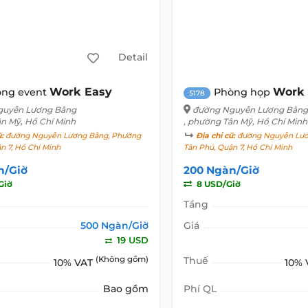
Detail
Work Easy
Work 
òng event
Phòng họp
5178
guyễn Lương Bằng
đường Nguyễn Lương Bằng
ân Mỹ, Hồ Chí Minh
, phường Tân Mỹ, Hồ Chí Minh
ũ:
đường Nguyễn Lương Bằng, Phường
Địa chỉ cũ:
đường Nguyễn Lươ
ận 7, Hồ Chí Minh
Tân Phú, Quận 7, Hồ Chí Minh
n/Giờ
200 Ngàn/Giờ
Giờ
8 USD/Giờ
Tầng
500 Ngàn/Giờ
Giá
19 USD
(Không gồm)
Thuế
10% VAT
10%
Bao gồm
Phí QL