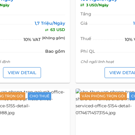
/Ngày
3 USD/Ngày
Tầng
1,7 Triệu/Ngày
Giá
63 USD
(Không gồm)
Thuế
10% VAT
10%
Bao gồm
Phí QL
ố định
Chỗ ngồi linh hoạt
VIEW DETAIL
VIEW DETA
G TRỌN GÓI
CHO THUÊ
VĂN PHÒNG TRỌN GÓI
C