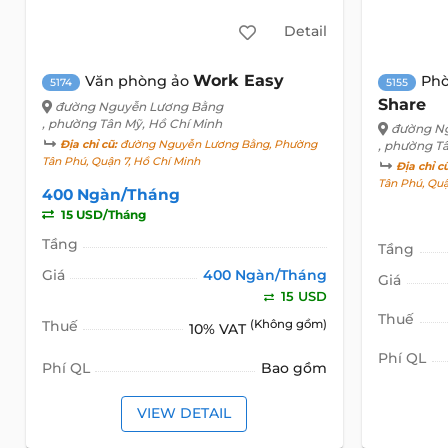
Detail
Work Easy
Văn phòng ảo
Phò
5174
5155
Share
đường Nguyễn Lương Bằng
, phường Tân Mỹ, Hồ Chí Minh
đường N
Địa chỉ cũ:
đường Nguyễn Lương Bằng, Phường
, phường T
Tân Phú, Quận 7, Hồ Chí Minh
Địa chỉ c
Tân Phú, Qu
400 Ngàn/Tháng
15 USD/Tháng
Tầng
Tầng
Giá
400 Ngàn/Tháng
Giá
15 USD
Thuế
Thuế
(Không gồm)
10% VAT
Phí QL
Phí QL
Bao gồm
VIEW DETAIL