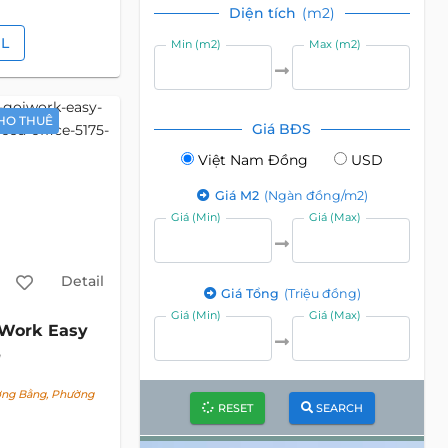
Diện tích
(m2)
IL
Min (m2)
Max (m2)
HO THUÊ
Giá BĐS
Việt Nam Đồng
USD
Giá M2
(Ngàn đồng/m2)
Giá (Min)
Giá (Max)
Detail
Giá Tổng
(Triệu đồng)
Giá (Min)
Giá (Max)
Work Easy
ng Bằng, Phường
RESET
SEARCH