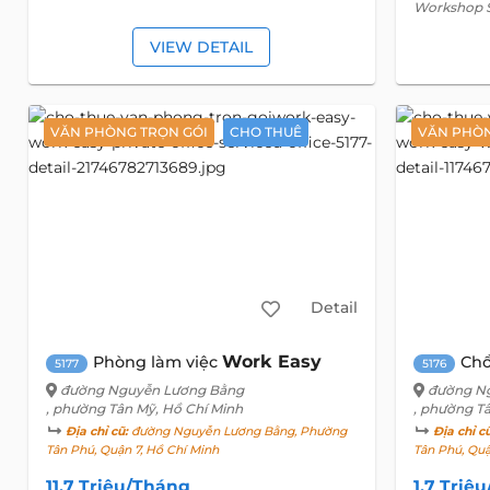
Workshop 
VIEW DETAIL
VĂN PHÒNG TRỌN GÓI
CHO THUÊ
VĂN PHÒN
Detail
Work Easy
Phòng làm việc
Chổ
5177
5176
đường Nguyễn Lương Bằng
đường N
, phường Tân Mỹ, Hồ Chí Minh
, phường T
Địa chỉ cũ:
đường Nguyễn Lương Bằng, Phường
Địa chỉ c
Tân Phú, Quận 7, Hồ Chí Minh
Tân Phú, Qu
11,7 Triệu/Tháng
1,7 Triệ