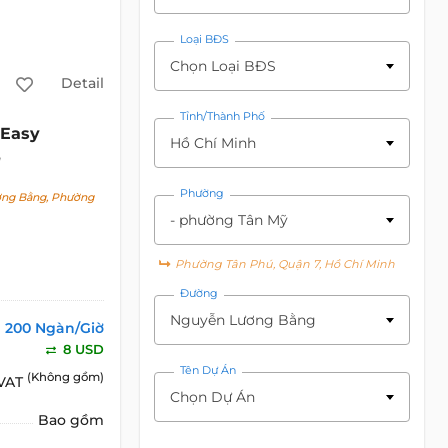
Loại BĐS
Chọn Loại BĐS
Detail
Tỉnh/Thành Phố
Easy
Hồ Chí Minh
Phường
ng Bằng, Phường
- phường Tân Mỹ
Phường Tân Phú, Quận 7, Hồ Chí Minh
Đường
Nguyễn Lương Bằng
200 Ngàn/Giờ
8 USD
Tên Dự Án
(Không gồm)
 VAT
Chọn Dự Án
Bao gồm