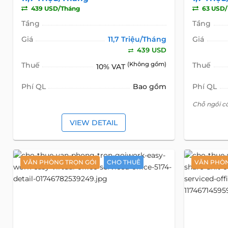
439 USD/Tháng
63 USD
Tầng
Tầng
Giá
11,7 Triệu/Tháng
Giá
439 USD
Thuế
(Không gồm)
Thuế
10% VAT
Phí QL
Bao gồm
Phí QL
Chỗ ngồi c
VIEW DETAIL
VĂN PHÒNG TRỌN GÓI
CHO THUÊ
VĂN PHÒN