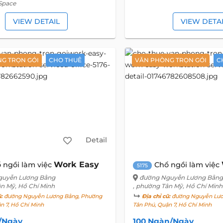
Space
VIEW DETAIL
VIEW DETA
G TRỌN GÓI
CHO THUÊ
VĂN PHÒNG TRỌN GÓI
C
Detail
Work Easy
 ngồi làm việc
Chổ ngồi làm việc
5175
guyễn Lương Bằng
đường Nguyễn Lương Bằng
ân Mỹ, Hồ Chí Minh
, phường Tân Mỹ, Hồ Chí Minh
ũ:
đường Nguyễn Lương Bằng, Phường
Địa chỉ cũ:
đường Nguyễn Lươ
ận 7, Hồ Chí Minh
Tân Phú, Quận 7, Hồ Chí Minh
u/Ngày
100 Ngàn/Ngày