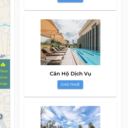
View
Căn Hộ Dịch Vụ
alive
map
CHO THUÊ