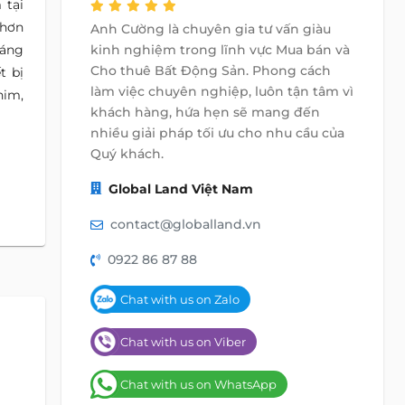
 tại
 hơn
Anh Cường là chuyên gia tư vấn giàu
sáng
kinh nghiệm trong lĩnh vực Mua bán và
Cho thuê Bất Động Sản. Phong cách
t bị
làm việc chuyên nghiệp, luôn tận tâm vì
him,
khách hàng, hứa hẹn sẽ mang đến
nhiều giải pháp tối ưu cho nhu cầu của
Quý khách.
Global Land Việt Nam
contact@globalland.vn
0922 86 87 88
Chat with us on Zalo
Chat with us on Viber
Chat with us on WhatsApp