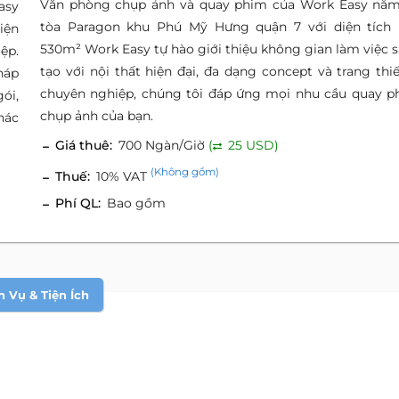
Văn phòng chụp ảnh và quay phim của Work Easy nằm
asy
tòa Paragon khu Phú Mỹ Hưng quận 7 với diện tích
tiện
530m² Work Easy tự hào giới thiệu không gian làm việc 
ệp.
tạo với nội thất hiện đại, đa dạng concept và trang thiế
háp
chuyên nghiệp, chúng tôi đáp ứng mọi nhu cầu quay p
ói,
chụp ảnh của bạn.
hác
Giá thuê:
700 Ngàn/Giờ
(
25 USD)
(Không gồm)
Thuế:
10% VAT
Phí QL:
Bao gồm
h Vụ & Tiện Ích