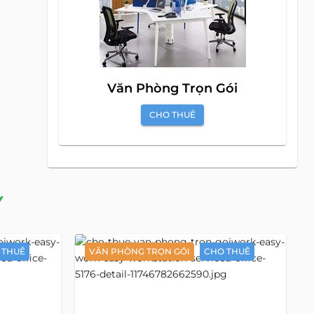
Văn Phòng Trọn Gói
CHO THUÊ
Y
 THUÊ
VĂN PHÒNG TRỌN GÓI
CHO THUÊ