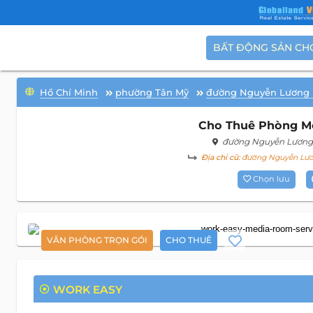
BẤT ĐỘNG SẢN CH
Hồ Chí Minh
phường Tân Mỹ
đường Nguyễn Lương
Cho Thuê Phòng Me
đường Nguyễn Lương
Địa chỉ cũ:
đường Nguyễn Lương
Chọn lưu
VĂN PHÒNG TRỌN GÓI
CHO THUÊ
WORK EASY