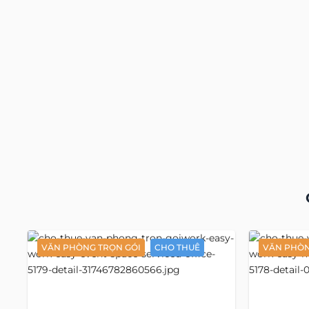
VĂN PHÒNG TRỌN GÓI
CHO THUÊ
VĂN PHÒN