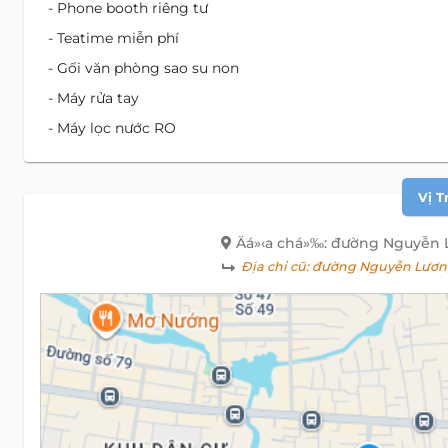
- Phone booth riêng tư
- Teatime miễn phí
- Gối văn phòng sao su non
- Máy rửa tay
- Máy lọc nước RO
Vị T
Äá»‹a chá»‰: đường Nguyễn 
Địa chỉ cũ:
đường Nguyễn Lương 