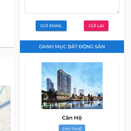
GỬI EMAIL
GỬI LẠI
DANH MỤC BẤT ĐỘNG SẢN
Căn Hộ
CHO THUÊ