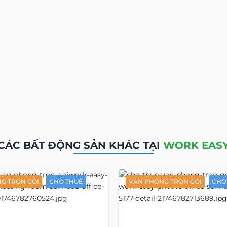
CÁC BẤT ĐỘNG SẢN KHÁC TẠI
WORK EAS
G TRỌN GÓI
CHO THUÊ
VĂN PHÒNG TRỌN GÓI
CHO