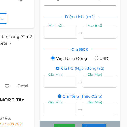
Diện tích
(m2)
IL
Min (m2)
Max (m2)
Giá BĐS
Việt Nam Đồng
USD
Giá M2
(Ngàn đồng/m2)
Giá (Min)
Giá (Max)
Detail
Giá Tổng
(Triệu đồng)
MORE Tân
Giá (Min)
Giá (Max)
hí Minh
hường 25, Bình