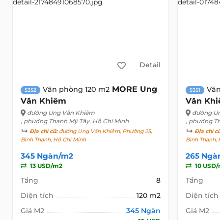
Detail
MORE Ung
Văn phòng 120 m2
Văn
5352
5351
Văn Khiêm
Văn Kh
đường Ung Văn Khiêm
đường U
, phường Thạnh Mỹ Tây, Hồ Chí Minh
, phường T
Địa chỉ cũ:
đường Ung Văn Khiêm, Phường 25,
Địa chỉ c
Bình Thạnh, Hồ Chí Minh
Bình Thạnh, 
345 Ngàn/m2
265 Ngà
13 USD/m2
10 USD
Tầng
8
Tầng
Diện tích
120 m2
Diện tích
Giá M2
345 Ngàn
Giá M2