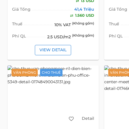
13 USD
Giá Tổng
41,4 Triệu
Giá Tổng
1.560 USD
Thuế
(Không gồm)
Thuế
10% VAT
Phí QL
(Không gồm)
Phí QL
2.5 USD/m2
VIEW DETAIL
VĂN PHÒNG
CHO THUÊ
VĂN PHÒN
Detail