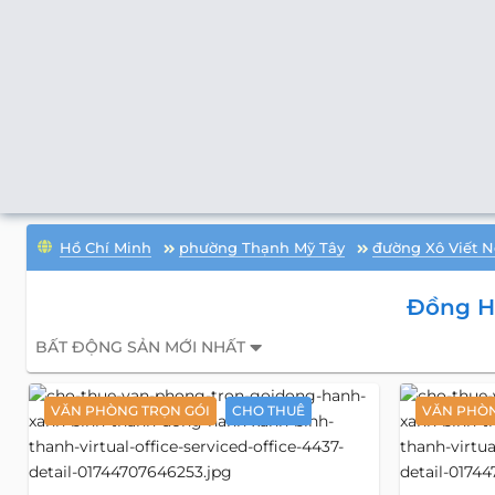
Hồ Chí Minh
phường Thạnh Mỹ Tây
đường Xô Viết N
Đồng H
BẤT ĐỘNG SẢN MỚI NHẤT
VĂN PHÒNG TRỌN GÓI
CHO THUÊ
VĂN PHÒN