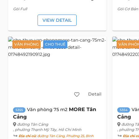
Gói Full
Gói Cơ Bản
VIEW DETAIL
VĂN PHÒNG
CHO THUÊ
VĂN PHÒ
Detail
MORE Tân
Văn phòng 75 m2
Vă
5355
5354
Cảng
Cảng
đường Tân Cảng
đường T
, phường Thạnh Mỹ Tây, Hồ Chí Minh
, phường T
Địa chỉ cũ:
đường Tân Cảng, Phường 25, Bình
Địa chỉ c