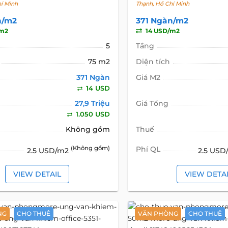
hí Minh
Thạnh, Hồ Chí Minh
n/m2
371 Ngàn/m2
/m2
14 USD/m2
5
Tầng
75 m2
Diện tích
371 Ngàn
Giá M2
14 USD
27,9 Triệu
Giá Tổng
1.050 USD
Không gồm
Thuế
(Không gồm)
Phí QL
2.5 USD/m2
2.5 US
VIEW DETAIL
VIEW DETA
NG
CHO THUÊ
VĂN PHÒNG
CHO THUÊ