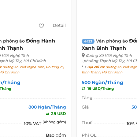
Detail
Đồng Hành
Đồ
n phòng ảo
Văn phòng ảo
4433
nh Thạnh
Xanh Bình Thạnh
 Viết Nghệ Tĩnh
đường Xô Viết Nghệ Tĩnh
hạnh Mỹ Tây, Hồ Chí Minh
, phường Thạnh Mỹ Tây, Hồ C
ũ:
đường Xô Viết Nghệ Tĩnh, Phường 25,
Địa chỉ cũ:
đường Xô Viết Nghệ
Hồ Chí Minh
Bình Thạnh, Hồ Chí Minh
n/Tháng
500 Ngàn/Tháng
Tháng
19 USD/Tháng
Tầng
800 Ngàn/Tháng
Giá
50
28 USD
(Không gồm)
Thuế
10% VAT
10%
Bao gồm
Phí QL