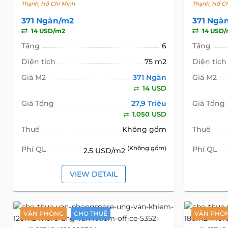
Thạnh, Hồ Chí Minh
Thạnh, Hồ C
371 Ngàn/m2
371 Ngà
14 USD/m2
14 USD
Tầng
6
Tầng
Diện tích
75 m2
Diện tích
Giá M2
371 Ngàn
Giá M2
14 USD
Giá Tổng
27,9 Triệu
Giá Tổng
1.050 USD
Thuế
Không gồm
Thuế
Phí QL
(Không gồm)
Phí QL
2.5 USD/m2
VIEW DETAIL
VĂN PHÒNG
CHO THUÊ
VĂN PHÒ