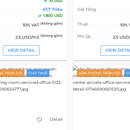
10 USD
47,7 Triệu
Giá Tổng
1.800 USD
(Không gồm)
Thuế
10% VAT
10%
(Không gồm)
Phí QL
2.5 USD/m2
2.5 US
VIEW DETAIL
VIEW DETA
G TRỌN GÓI
CHO THUÊ
VĂN PHÒNG TRỌN GÓI
C
Detail