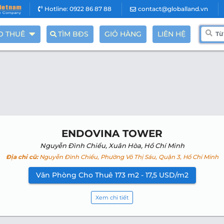
Hotline: 0922 86 87 88
contact@globalland.vn
O THUÊ
TÌM BĐS
GIỎ HÀNG
LIÊN HỆ
ENDOVINA TOWER
Nguyễn Đình Chiểu, Xuân Hòa, Hồ Chí Minh
Địa chỉ cũ:
Nguyễn Đình Chiểu, Phường Võ Thị Sáu, Quận 3, Hồ Chí Minh
Văn Phòng Cho Thuê 173 m2 - 17,5 USD/m2
Xem chi tiết