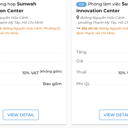
Sunwah
S
òng họp
Phòng làm việc
5131
ion Center
Innovation Center
guyễn Hữu Cảnh
đường Nguyễn Hữu Cảnh
hạnh Mỹ Tây, Hồ Chí Minh
, phường Thạnh Mỹ Tây, Hồ C
ũ:
đường Nguyễn Hữu Cảnh, Phường 22,
Địa chỉ cũ:
đường Nguyễn Hữu
Hồ Chí Minh
Bình Thạnh, Hồ Chí Minh
Tầng
Giá
(Không gồm)
Thuế
10% VAT
10%
Bao gồm
Phí QL
VIEW DETAIL
VIEW DETA