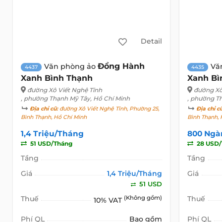
Detail
Đồng Hành
Văn phòng ảo
Vă
4437
4435
Xanh Bình Thạnh
Xanh Bì
đường Xô Viết Nghệ Tĩnh
đường Xô
, phường Thạnh Mỹ Tây, Hồ Chí Minh
, phường T
Địa chỉ cũ:
đường Xô Viết Nghệ Tĩnh, Phường 25,
Địa chỉ c
Bình Thạnh, Hồ Chí Minh
Bình Thạnh, 
1,4 Triệu/Tháng
800 Ngà
51 USD/Tháng
28 USD/
Tầng
Tầng
Giá
1,4 Triệu/Tháng
Giá
51 USD
Thuế
(Không gồm)
Thuế
10% VAT
Phí QL
Bao gồm
Phí QL