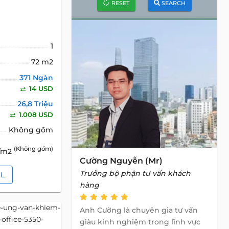
RESET
SEARCH
1
72 m2
371 Ngàn
14 USD
26,8 Triệu
1.008 USD
Không gồm
(Không gồm)
D/m2
Cường Nguyễn (Mr)
Trưởng bộ phận tư vấn khách
IL
hàng
Anh Cường là chuyên gia tư vấn
giàu kinh nghiệm trong lĩnh vực