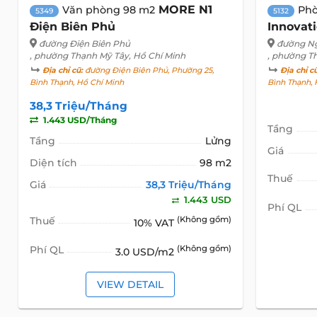
MORE N1
Văn phòng 98 m2
Ph
5349
5132
Điện Biên Phủ
Innovat
đường Điện Biên Phủ
đường N
, phường Thạnh Mỹ Tây, Hồ Chí Minh
, phường T
Địa chỉ cũ:
đường Điện Biên Phủ, Phường 25,
Địa chỉ c
Bình Thạnh, Hồ Chí Minh
Bình Thạnh, 
38,3 Triệu/Tháng
1.443 USD/Tháng
Tầng
Tầng
Lửng
Giá
Diện tích
98 m2
Thuế
Giá
38,3 Triệu/Tháng
1.443 USD
Phí QL
Thuế
(Không gồm)
10% VAT
Phí QL
(Không gồm)
3.0 USD/m2
VIEW DETAIL