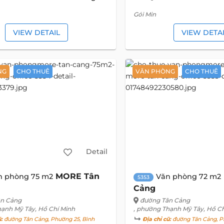
Gói Min
VIEW DETAIL
VIEW DETA
NG
CHO THUÊ
VĂN PHÒNG
CHO THUÊ
Detail
MORE Tân
n phòng 75 m2
Văn phòng 72 m2
5353
Cảng
ân Cảng
đường Tân Cảng
hạnh Mỹ Tây, Hồ Chí Minh
, phường Thạnh Mỹ Tây, Hồ C
ũ:
đường Tân Cảng, Phường 25, Bình
Địa chỉ cũ:
đường Tân Cảng, P