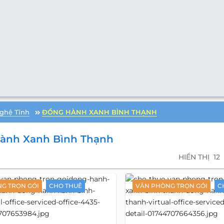
ghệ Tĩnh
ĐỒNG HÀNH XANH BÌNH THẠNH
ành Xanh Bình Thạnh
HIỂN THỊ
12
G TRỌN GÓI
CHO THUÊ
VĂN PHÒNG TRỌN GÓI
C