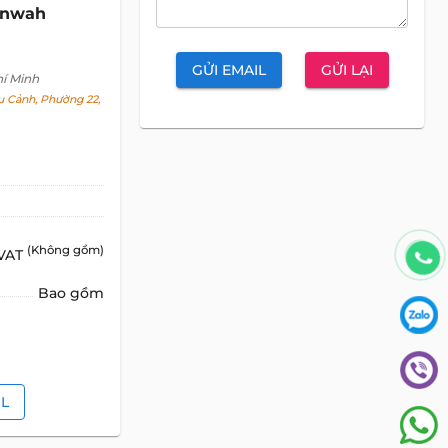
unwah
GỬI EMAIL
GỬI LẠI
hí Minh
 Cảnh, Phường 22,
(Không gồm)
 VAT
Bao gồm
IL