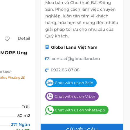
Mua bán và Cho thuê Bất Động
Sản. Phong cách làm việc chuyên
nghiệp, luôn tận tâm vì khách
hàng, hứa hẹn sẽ mang đến nhiều
giải pháp tối ưu cho nhu cầu của
Quý khách.
Detail
Global Land Việt Nam
MORE Ung
contact@globalland.vn
0922 86 87 88
hí Minh
êm, Phường 25,
Chat with us on Zalo
Chat with us on Viber
Trệt
Chat with us on WhatsApp
50 m2
371 Ngàn
GỬI YÊU CẦU