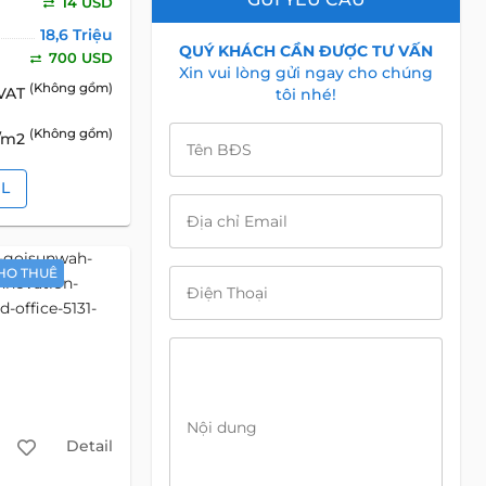
14 USD
18,6 Triệu
QUÝ KHÁCH CẦN ĐƯỢC TƯ VẤN
700 USD
Xin vui lòng gửi ngay cho chúng
(Không gồm)
 VAT
tôi nhé!
(Không gồm)
D/m2
Tên BĐS
IL
Địa chỉ Email
HO THUÊ
Điện Thoại
Nội dung
Detail