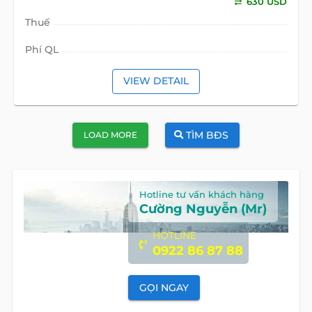
630 USD
Thuế
Phí QL
VIEW DETAIL
TÌM BĐS
LOAD MORE
Hotline tư vấn khách hàng
Cường Nguyễn (Mr)
HOTLINE
0922 86 87 88
GỌI NGAY