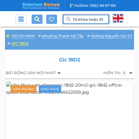
Hotline: 0922 86 87 88
Hồ Chí Minh
phường Thạnh Mỹ Tây
đường Nguyễn Gia Trí
GIC 18D2
Gic 18D2
BẤT ĐỘNG SẢN MỚI NHẤT
HIỂN THỊ
6
VĂN PHÒNG
CHO THUÊ