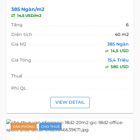
385 Ngàn/m2
14,5 USD/m2
Tầng
6
Diện tích
40 m2
Giá M2
385 Ngàn
14,5 USD
Giá Tổng
15,4 Triệu
580 USD
Thuế
Phí QL
VIEW DETAIL
VĂN PHÒNG
CHO THUÊ