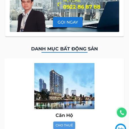
HOTLINE
0922 86 87 88
GỌI NGAY
DANH MỤC BẤT ĐỘNG SẢN
Căn Hộ
CHO THUÊ