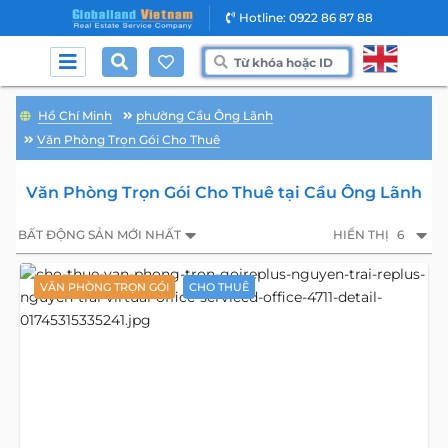
Hotline: 0922 86 87 88
Hồ Chí Minh
phường Cầu Ông Lãnh
Văn Phòng Trọn Gói Cho Thuê
Văn Phòng Trọn Gói Cho Thuê tại Cầu Ông Lãnh
BẤT ĐỘNG SẢN MỚI NHẤT
HIỂN THỊ
6
VĂN PHÒNG TRỌN GÓI
CHO THUÊ