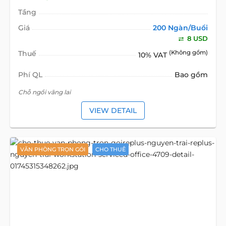
Tầng
Giá
200 Ngàn/Buổi
8 USD
Thuế
(Không gồm)
10% VAT
Phí QL
Bao gồm
Chỗ ngồi vãng lai
VIEW DETAIL
VĂN PHÒNG TRỌN GÓI
CHO THUÊ