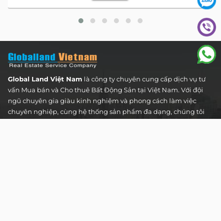
Global Land Việt Nam
là công ty chuyên cung cấp dịch vụ tư
vấn Mua bán và Cho thuê Bất Động Sản tại Việt Nam. Với đội
ngũ chuyên gia giàu kinh nghiệm và phong cách làm việc
chuyên nghiệp, cùng hệ thống sản phẩm đa dạng, chúng tôi
cam kết mang đến cho Quý khách hàng những giải pháp tối
ưu và hiệu quả nhất, đáp ứng mọi nhu cầu và mong muốn
trong lĩnh vực bất động sản.
Toà nhà The Address - 60 Nguyễn Đình Chiểu,
Phường Tân Định, Thành phố Hồ Chí Minh
HOTLINE TƯ VẤN KHÁCH HÀNG :
0922 86 87 88