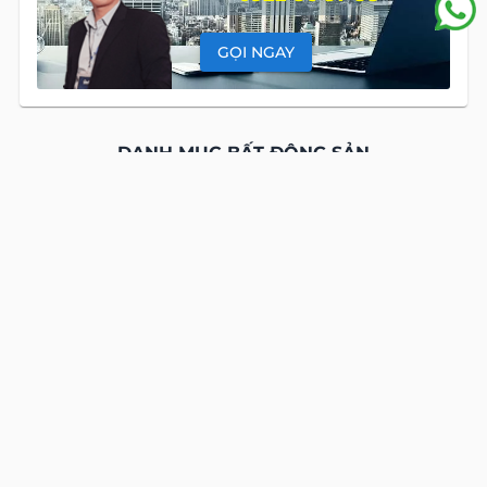
GỌI NGAY
DANH MỤC BẤT ĐỘNG SẢN
Căn Hộ
CHO THUÊ