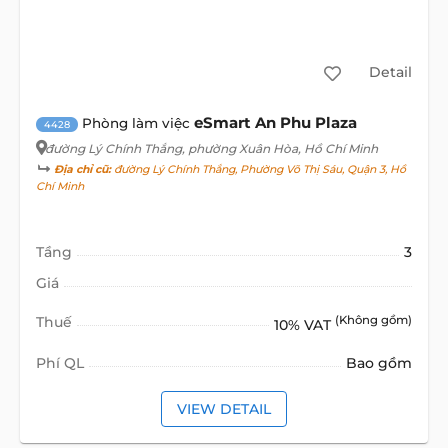
Detail
eSmart An Phu Plaza
Phòng làm việc
4428
đường Lý Chính Thắng
, phường Xuân Hòa, Hồ Chí Minh
Địa chỉ cũ:
đường Lý Chính Thắng, Phường Võ Thị Sáu, Quận 3, Hồ
Chí Minh
Tầng
3
Giá
Thuế
(Không gồm)
10% VAT
Phí QL
Bao gồm
VIEW DETAIL