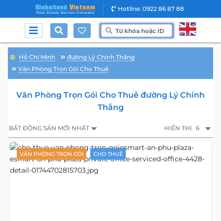
Hotline: 0922 86 87 88
Hồ Chí Minh
đường Lý Chính Thắng
Văn Phòng Trọn Gói Cho Thuê
Văn Phòng Trọn Gói Cho Thuê đường Lý Chính
Thắng
BẤT ĐỘNG SẢN MỚI NHẤT
HIỂN THỊ
6
VĂN PHÒNG TRỌN GÓI
CHO THUÊ