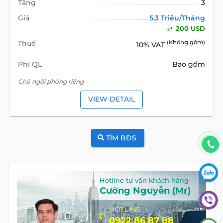
Tầng
3
Giá
5,3 Triệu/Tháng
200 USD
Thuế
(Không gồm)
10% VAT
Phí QL
Bao gồm
Chổ ngồi phòng riêng
VIEW DETAIL
TÌM BĐS
Hotline tư vấn khách hàng
Cường Nguyễn (Mr)
HOTLINE
0922 86 87 88