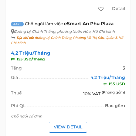
Detail
eSmart An Phu Plaza
Chổ ngồi làm việc
4425
đường Lý Chính Thắng
, phường Xuân Hòa, Hồ Chí Minh
Địa chỉ cũ:
đường Lý Chính Thắng, Phường Võ Thị Sáu, Quận 3, Hồ
Chí Minh
4,2 Triệu/Tháng
155 USD/Tháng
Tầng
3
Giá
4,2 Triệu/Tháng
155 USD
Thuế
(Không gồm)
10% VAT
Phí QL
Bao gồm
Chỗ ngồi cố định
VIEW DETAIL