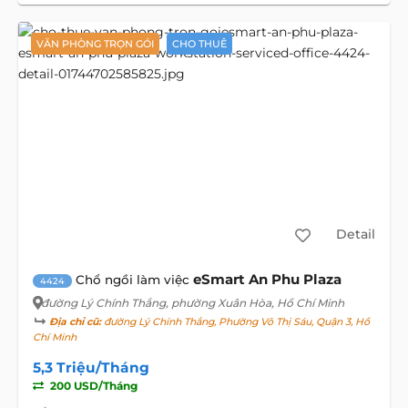
VĂN PHÒNG TRỌN GÓI
CHO THUÊ
Detail
eSmart An Phu Plaza
Chổ ngồi làm việc
4424
đường Lý Chính Thắng
, phường Xuân Hòa, Hồ Chí Minh
Địa chỉ cũ:
đường Lý Chính Thắng, Phường Võ Thị Sáu, Quận 3, Hồ
Chí Minh
5,3 Triệu/Tháng
200 USD/Tháng