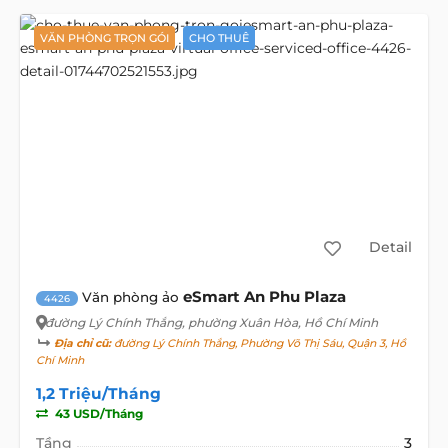
VĂN PHÒNG TRỌN GÓI
CHO THUÊ
Detail
eSmart An Phu Plaza
Văn phòng ảo
4426
đường Lý Chính Thắng
, phường Xuân Hòa, Hồ Chí Minh
Địa chỉ cũ:
đường Lý Chính Thắng, Phường Võ Thị Sáu, Quận 3, Hồ
Chí Minh
1,2 Triệu/Tháng
43 USD/Tháng
Tầng
3