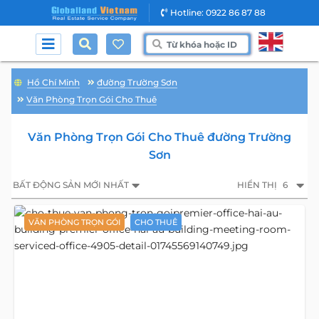
Hotline: 0922 86 87 88
Hồ Chí Minh
đường Trường Sơn
Văn Phòng Trọn Gói Cho Thuê
Văn Phòng Trọn Gói Cho Thuê đường Trường
Sơn
BẤT ĐỘNG SẢN MỚI NHẤT
HIỂN THỊ
6
VĂN PHÒNG TRỌN GÓI
CHO THUÊ