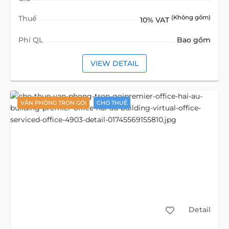
Thuế
(Không gồm)
10% VAT
Phí QL
Bao gồm
VIEW DETAIL
VĂN PHÒNG TRỌN GÓI
CHO THUÊ
Detail