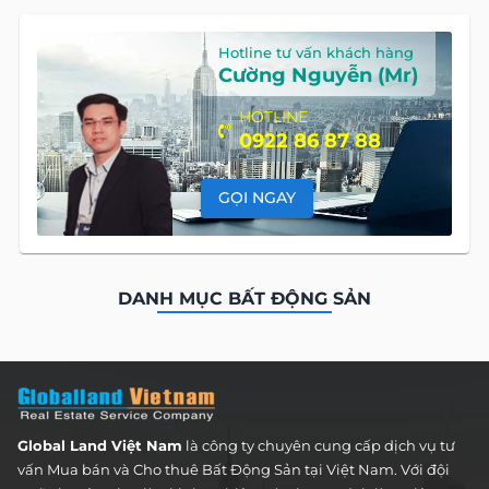
Hotline tư vấn khách hàng
Cường Nguyễn (Mr)
HOTLINE
0922 86 87 88
GỌI NGAY
DANH MỤC BẤT ĐỘNG SẢN
Global Land Việt Nam
là công ty chuyên cung cấp dịch vụ tư
vấn Mua bán và Cho thuê Bất Động Sản tại Việt Nam. Với đội