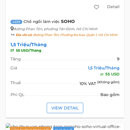
Detail
SOHO
Chổ ngồi làm việc
4339
đường Phan Tôn
, phường Tân Định, Hồ Chí Minh
Địa chỉ cũ:
đường Phan Tôn, Phường Đa Kao, Quận 1, Hồ Chí Minh
1,5 Triệu/Tháng
55 USD/Tháng
Tầng
9
Giá
1,5 Triệu/Tháng
55 USD
Thuế
(Không gồm)
10% VAT
Phí QL
Bao gồm
VIEW DETAIL