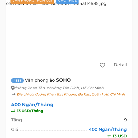
VĂN PHÒNG TRỌN GÓI
CHO THUÊ
Detail
SOHO
Văn phòng ảo
4338
đường Phan Tôn
, phường Tân Định, Hồ Chí Minh
Địa chỉ cũ:
đường Phan Tôn, Phường Đa Kao, Quận 1, Hồ Chí Minh
400 Ngàn/Tháng
13 USD/Tháng
Tầng
9
Giá
400 Ngàn/Tháng
13 USD