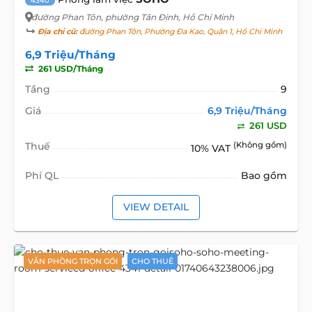
4340
đường Phan Tôn
, phường Tân Định, Hồ Chí Minh
Địa chỉ cũ:
đường Phan Tôn, Phường Đa Kao, Quận 1, Hồ Chí Minh
6,9 Triệu/Tháng
261 USD/Tháng
Tầng
9
Giá
6,9 Triệu/Tháng
261 USD
Thuế
(Không gồm)
10% VAT
Phí QL
Bao gồm
VIEW DETAIL
VĂN PHÒNG TRỌN GÓI
CHO THUÊ