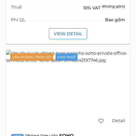
Thuế
(Không gồm)
10% VAT
Phí QL
Bao gồm
VIEW DETAIL
VĂN PHÒNG TRỌN GÓI
CHO THUÊ
Detail
SOHO
Phòng làm việc