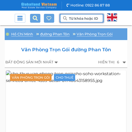
Hotline: 0922 86 87 88
Hồ Chí Minh
đường Phan Tôn
Văn Phòng Trọn Gói
Văn Phòng Trọn Gói đường Phan Tôn
BẤT ĐỘNG SẢN MỚI NHẤT
HIỂN THỊ
6
VĂN PHÒNG TRỌN GÓI
CHO THUÊ