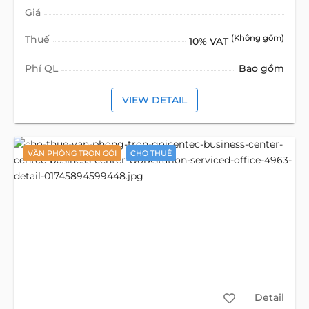
Giá
Thuế
(Không gồm)
10% VAT
Phí QL
Bao gồm
VIEW DETAIL
VĂN PHÒNG TRỌN GÓI
CHO THUÊ
Detail