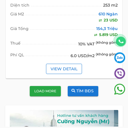
Diện tích
253 m2
Giá M2
610 Ngàn
23 USD
Giá Tổng
154,3 Triệu
5.819 USD
Thuế
(Không gồm)
10% VAT
Phí QL
(Không gồm)
6.0 USD/m2
VIEW DETAIL
TÌM BĐS
LOAD MORE
Hotline tư vấn khách hàng
Cường Nguyễn (Mr)