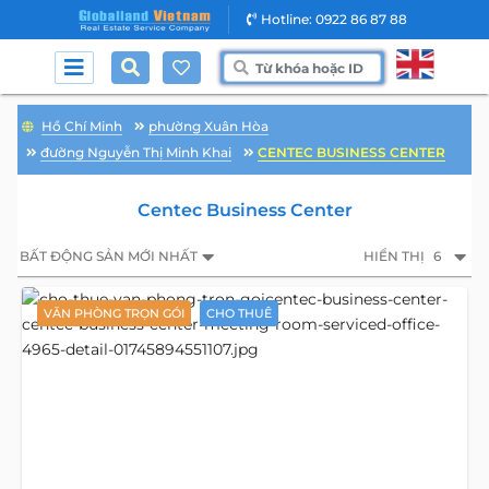
Hotline: 0922 86 87 88
Hồ Chí Minh
phường Xuân Hòa
đường Nguyễn Thị Minh Khai
CENTEC BUSINESS CENTER
Centec Business Center
BẤT ĐỘNG SẢN MỚI NHẤT
HIỂN THỊ
6
VĂN PHÒNG TRỌN GÓI
CHO THUÊ