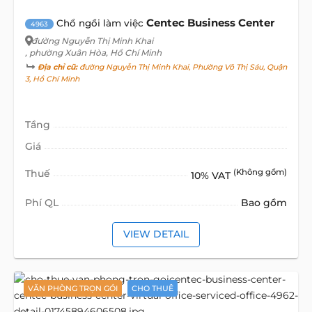
Centec Business Center
Chổ ngồi làm việc
4963
đường Nguyễn Thị Minh Khai
, phường Xuân Hòa, Hồ Chí Minh
Địa chỉ cũ:
đường Nguyễn Thị Minh Khai, Phường Võ Thị Sáu, Quận
3, Hồ Chí Minh
Tầng
Giá
Thuế
(Không gồm)
10% VAT
Phí QL
Bao gồm
VIEW DETAIL
VĂN PHÒNG TRỌN GÓI
CHO THUÊ