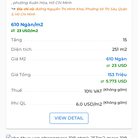
, phường Xuân Hòa, Hồ Chí Minh
Địa chỉ cũ:
đường Nguyễn Thị Minh Khai, Phường Võ Thị Sáu, Quận
3, Hồ Chí Minh
610 Ngàn/m2
23 USD/m2
Tầng
15
Diện tích
251 m2
Giá M2
610 Ngàn
23 USD
Giá Tổng
153 Triệu
5.773 USD
Thuế
(Không gồm)
10% VAT
Phí QL
(Không gồm)
6.0 USD/m2
VIEW DETAIL