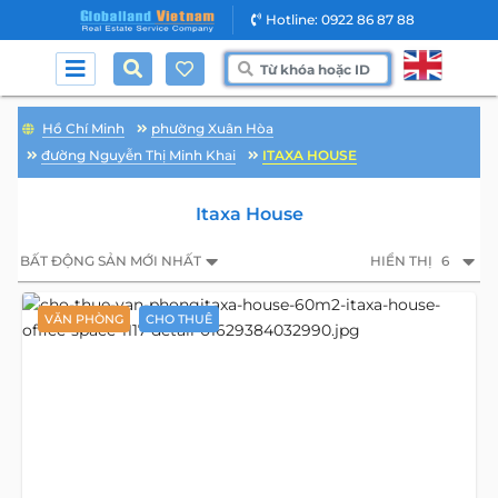
Hotline: 0922 86 87 88
Hồ Chí Minh
phường Xuân Hòa
đường Nguyễn Thị Minh Khai
ITAXA HOUSE
Itaxa House
BẤT ĐỘNG SẢN MỚI NHẤT
HIỂN THỊ
6
VĂN PHÒNG
CHO THUÊ