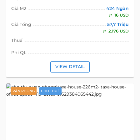
Giá M2
424 Ngàn
16 USD
Giá Tổng
57,7 Triệu
2.176 USD
Thuế
Phí QL
VIEW DETAIL
VĂN PHÒNG
CHO THUÊ