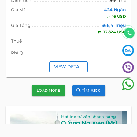
Diện tích
864 m2
Giá M2
424 Ngàn
16 USD
Giá Tổng
366,4 Triệu
13.824 USD
Thuế
Phí QL
VIEW DETAIL
TÌM BĐS
LOAD MORE
Hotline tư vấn khách hàng
Cường Nguyễn (Mr)
HOTLINE