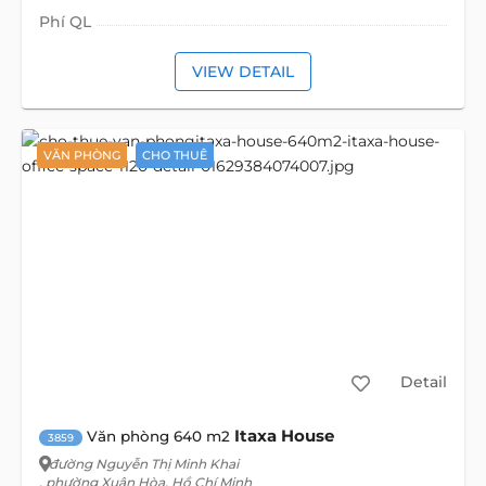
Phí QL
VIEW DETAIL
VĂN PHÒNG
CHO THUÊ
Detail
Itaxa House
Văn phòng 640 m2
3859
đường Nguyễn Thị Minh Khai
, phường Xuân Hòa, Hồ Chí Minh