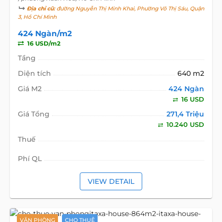
Địa chỉ cũ:
đường Nguyễn Thị Minh Khai, Phường Võ Thị Sáu, Quận
3, Hồ Chí Minh
424 Ngàn/m2
16 USD/m2
Tầng
Diện tích
640 m2
Giá M2
424 Ngàn
16 USD
Giá Tổng
271,4 Triệu
10.240 USD
Thuế
Phí QL
VIEW DETAIL
VĂN PHÒNG
CHO THUÊ