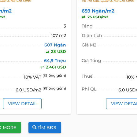
Quận 3, Hồ Chí Minh
Võ Thị Sáu, Quận 3, Hồ Chí Minh
n/m2
659 Ngàn/m2
/m2
25 USD/m2
3
Tầng
107 m2
Diện tích
607 Ngàn
Giá M2
23 USD
64,9 Triệu
Giá Tổng
2.461 USD
(Không gồm)
Thuế
10% VAT
10%
(Không gồm)
Phí QL
6.0 USD/m2
6.0 US
VIEW DETAIL
VIEW DETA
D MORE
TÌM BĐS