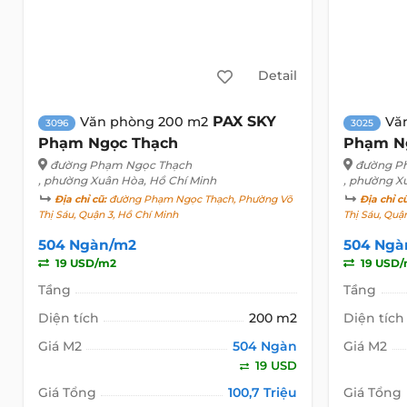
Detail
PAX SKY
Văn phòng 200 m2
Vă
3096
3025
Phạm Ngọc Thạch
Phạm N
đường Phạm Ngọc Thạch
đường P
, phường Xuân Hòa, Hồ Chí Minh
, phường X
Địa chỉ cũ:
đường Phạm Ngọc Thạch, Phường Võ
Địa chỉ c
Thị Sáu, Quận 3, Hồ Chí Minh
Thị Sáu, Quậ
504 Ngàn/m2
504 Ngà
19 USD/m2
19 USD
Tầng
Tầng
Diện tích
200 m2
Diện tích
Giá M2
504 Ngàn
Giá M2
19 USD
Giá Tổng
100,7 Triệu
Giá Tổng