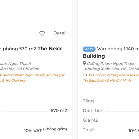
Detail
The Nexx
n phòng 570 m2
Văn phòng 1.140 
4337
g
Building
hạm Ngọc Thạch
đường Phạm Ngọc Thạch
uân Hòa, Hồ Chí Minh
, phường Xuân Hòa, Hồ Chí M
ũ:
đường Phạm Ngọc Thạch, Phường Võ
Địa chỉ cũ:
đường Phạm Ngọc 
n 3, Hồ Chí Minh
Thị Sáu, Quận 3, Hồ Chí Minh
Tầng
570 m2
Diện tích
Giá M2
(Không gồm)
Thuế
10% VAT
10%