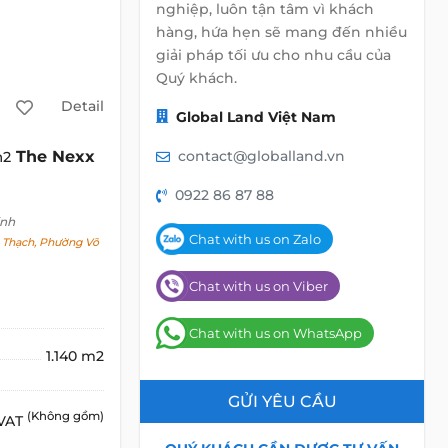
nghiệp, luôn tận tâm vì khách
hàng, hứa hẹn sẽ mang đến nhiều
giải pháp tối ưu cho nhu cầu của
Quý khách.
Detail
Global Land Việt Nam
The Nexx
contact@globalland.vn
m2
0922 86 87 88
inh
Chat with us on Zalo
Thạch, Phường Võ
Chat with us on Viber
Chat with us on WhatsApp
1.140 m2
GỬI YÊU CẦU
(Không gồm)
 VAT