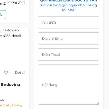
QUÝ KHÁCH CẦN ĐƯỢC TƯ VẤN
(Không gồm)
D/m2
Xin vui lòng gửi ngay cho chúng
tôi nhé!
IL
Tên BĐS
Địa chỉ Email
Điện Thoại
Detail
Endovina
Nội dung
inh
h Chiểu, Phường