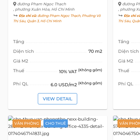
đường Phạm Ngọc Thạch
đường P
, phường Xuân Hòa, Hồ Chí Minh
, phường X
Địa chỉ cũ:
đường Phạm Ngọc Thạch, Phường Võ
Địa chỉ c
Thị Sáu, Quận 3, Hồ Chí Minh
Thị Sáu, Quậ
Tầng
Tầng
Diện tích
70 m2
Diện tích
Giá M2
Giá M2
Thuế
(Không gồm)
Thuế
10% VAT
Phí QL
(Không gồm)
Phí QL
6.0 USD/m2
VIEW DETAIL
VĂN PHÒNG
CHO THUÊ
VĂN PHÒ