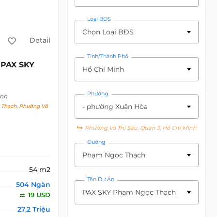
Loại BĐS
Chọn Loại BĐS
Detail
Tỉnh/Thành Phố
PAX SKY
Hồ Chí Minh
Phường
inh
- phường Xuân Hòa
Thạch, Phường Võ
Phường Võ Thị Sáu, Quận 3, Hồ Chí Minh
Đường
Phạm Ngọc Thạch
54 m2
Tên Dự Án
504 Ngàn
PAX SKY Phạm Ngọc Thạch
19 USD
27,2 Triệu