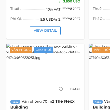
3.800 USD
Thuế
(Không gồm)
Thuế
10% VAT
Phí QL
(Không gồm)
Phí QL
5.5 USD/m2
VIEW DETAIL
VĂN PHÒNG
CHO THUÊ
VĂN PHÒ
Detail
The Nexx
Văn phòng 70 m2
Vă
4332
4333
Building
Buildin