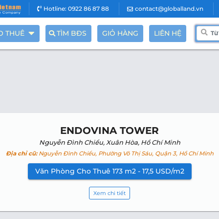
Hotline: 0922 86 87 88
contact@globalland.vn
O THUÊ
TÌM BĐS
GIỎ HÀNG
LIÊN HỆ
ENDOVINA TOWER
Nguyễn Đình Chiểu, Xuân Hòa, Hồ Chí Minh
Địa chỉ cũ:
Nguyễn Đình Chiểu, Phường Võ Thị Sáu, Quận 3, Hồ Chí Minh
Văn Phòng Cho Thuê 173 m2 - 17,5 USD/m2
Xem chi tiết