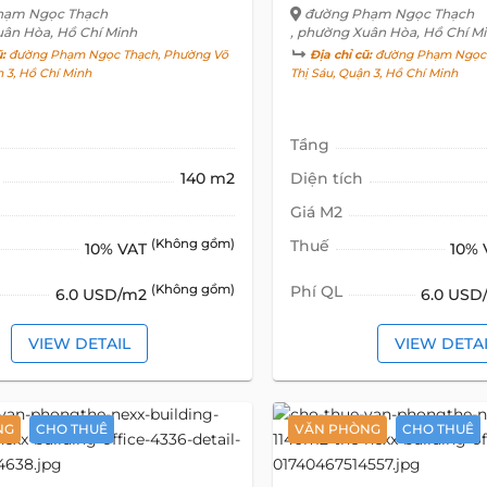
hạm Ngọc Thạch
đường Phạm Ngọc Thạch
uân Hòa, Hồ Chí Minh
, phường Xuân Hòa, Hồ Chí M
ũ:
đường Phạm Ngọc Thạch, Phường Võ
Địa chỉ cũ:
đường Phạm Ngọc 
n 3, Hồ Chí Minh
Thị Sáu, Quận 3, Hồ Chí Minh
Tầng
140 m2
Diện tích
Giá M2
(Không gồm)
Thuế
10% VAT
10%
(Không gồm)
Phí QL
6.0 USD/m2
6.0 US
VIEW DETAIL
VIEW DETA
NG
CHO THUÊ
VĂN PHÒNG
CHO THUÊ