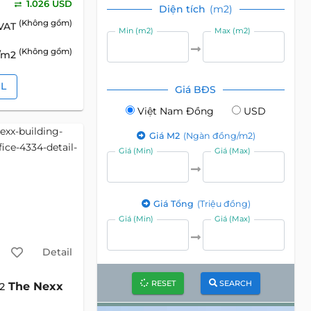
1.026 USD
Diện tích
(m2)
(Không gồm)
 VAT
Min (m2)
Max (m2)
(Không gồm)
D/m2
IL
Giá BĐS
Việt Nam Đồng
USD
Giá M2
(Ngàn đồng/m2)
Giá (Min)
Giá (Max)
Giá Tổng
(Triệu đồng)
Giá (Min)
Giá (Max)
Detail
RESET
SEARCH
The Nexx
2