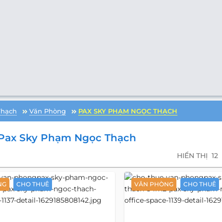
Thạch
Văn Phòng
PAX SKY PHẠM NGỌC THẠCH
Pax Sky Phạm Ngọc Thạch
HIỂN THỊ
12
NG
CHO THUÊ
VĂN PHÒNG
CHO THUÊ