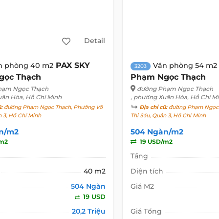
Detail
PAX SKY
n phòng 40 m2
Văn phòng 54 m2
3203
gọc Thạch
Phạm Ngọc Thạch
hạm Ngọc Thạch
đường Phạm Ngọc Thạch
uân Hòa, Hồ Chí Minh
, phường Xuân Hòa, Hồ Chí M
ũ:
đường Phạm Ngọc Thạch, Phường Võ
Địa chỉ cũ:
đường Phạm Ngọc 
n 3, Hồ Chí Minh
Thị Sáu, Quận 3, Hồ Chí Minh
n/m2
504 Ngàn/m2
/m2
19 USD/m2
Tầng
40 m2
Diện tích
504 Ngàn
Giá M2
19 USD
20,2 Triệu
Giá Tổng