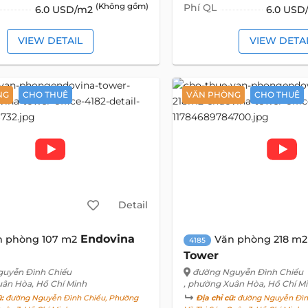
(Không gồm)
Phí QL
6.0 USD/m2
6.0 US
VIEW DETAIL
VIEW DETA
NG
CHO THUÊ
VĂN PHÒNG
CHO THUÊ
Detail
Endovina
n phòng 107 m2
Văn phòng 218 m2
4185
Tower
uyễn Đình Chiểu
đường Nguyễn Đình Chiểu
uân Hòa, Hồ Chí Minh
, phường Xuân Hòa, Hồ Chí M
ũ:
đường Nguyễn Đình Chiểu, Phường
Địa chỉ cũ:
đường Nguyễn Đìn