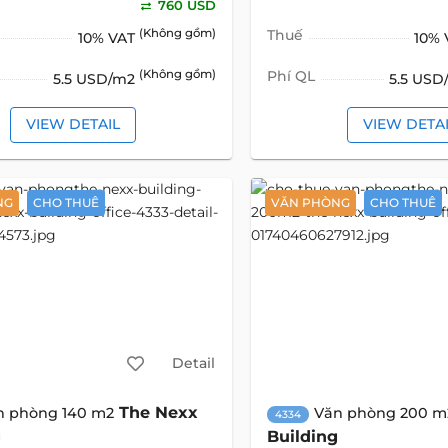
760 USD
(Không gồm)
Thuế
10% VAT
10%
(Không gồm)
Phí QL
5.5 USD/m2
5.5 US
VIEW DETAIL
VIEW DETA
NG
CHO THUÊ
VĂN PHÒNG
CHO THUÊ
Detail
The Nexx
n phòng 140 m2
Văn phòng 200 m
4334
g
Building