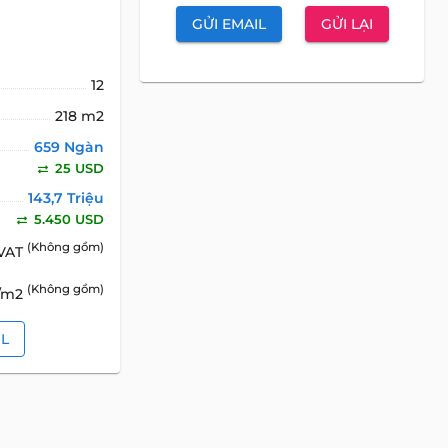
GỬI EMAIL
GỬI LẠI
12
218 m2
659 Ngàn
25 USD
143,7 Triệu
5.450 USD
(Không gồm)
 VAT
(Không gồm)
D/m2
IL