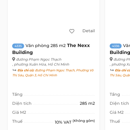
Detail
The Nexx
Văn phòng 285 m2
Vă
4335
4336
Building
Buildin
đường Phạm Ngọc Thạch
đường P
, phường Xuân Hòa, Hồ Chí Minh
, phường X
Địa chỉ cũ:
đường Phạm Ngọc Thạch, Phường Võ
Địa chỉ c
Thị Sáu, Quận 3, Hồ Chí Minh
Thị Sáu, Quậ
Tầng
Tầng
Diện tích
285 m2
Diện tích
Giá M2
Giá M2
Thuế
(Không gồm)
Thuế
10% VAT