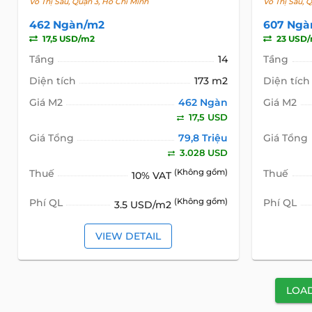
Võ Thị Sáu, Quận 3, Hồ Chí Minh
Võ Thị Sáu, 
462 Ngàn/m2
607 Ngà
17,5 USD/m2
23 USD
Tầng
14
Tầng
Diện tích
173 m2
Diện tích
Giá M2
462 Ngàn
Giá M2
17,5 USD
Giá Tổng
79,8 Triệu
Giá Tổng
3.028 USD
Thuế
(Không gồm)
Thuế
10% VAT
Phí QL
(Không gồm)
Phí QL
3.5 USD/m2
VIEW DETAIL
LOA