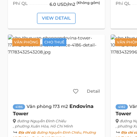
Phí QL
(Không gồm)
Phí QL
6.0 USD/m2
VIEW DETAIL
VĂN PHÒNG
CHO THUÊ
VĂN PHÒ
Detail
Endovina
Văn phòng 173 m2
Vă
4186
4182
Tower
Tower
đường Nguyễn Đình Chiểu
đường Ng
, phường Xuân Hòa, Hồ Chí Minh
, phường X
Địa chỉ cũ:
đường Nguyễn Đình Chiểu, Phường
Địa chỉ c